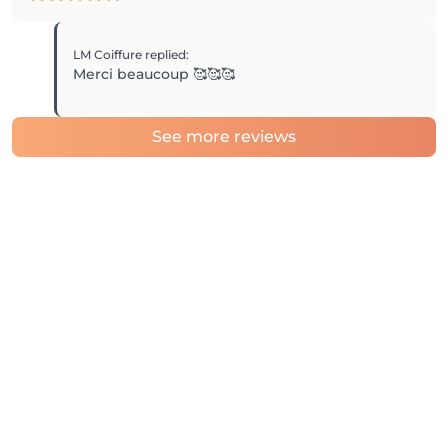
LM Coiffure
replied
:
Merci beaucoup 🥰🥰🥰
See more reviews