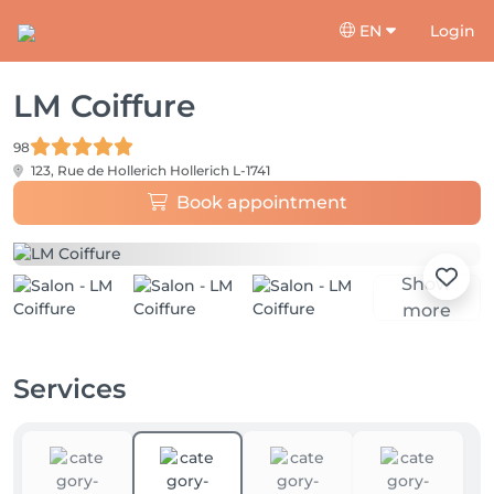
EN
Login
LM Coiffure
98
123, Rue de Hollerich
Hollerich L-1741
Book appointment
Show
more
Services