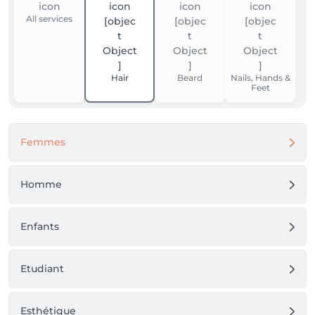
All services
Hair
Beard
Nails, Hands &
Feet
Femmes
Homme
Enfants
Etudiant
Esthétique