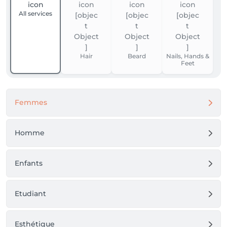
All services
Hair
Beard
Nails, Hands &
Feet
Femmes
Homme
Enfants
Etudiant
Esthétique