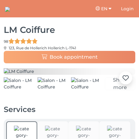
EN
Login
LM Coiffure
98
123, Rue de Hollerich
Hollerich L-1741
Book appointment
Show
more
Services