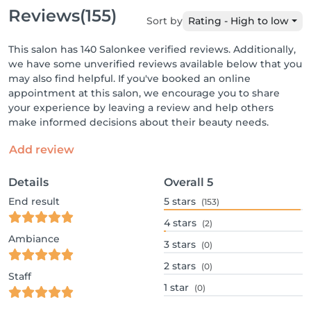
Reviews
(155)
Sort by
Rating - High to low
This salon has 140 Salonkee verified reviews. Additionally,
we have some unverified reviews available below that you
may also find helpful. If you've booked an online
appointment at this salon, we encourage you to share
your experience by leaving a review and help others
make informed decisions about their beauty needs.
Add review
Details
Overall
5
End result
5
stars
(153)
4
stars
(2)
Ambiance
3
stars
(0)
2
stars
(0)
Staff
1
star
(0)