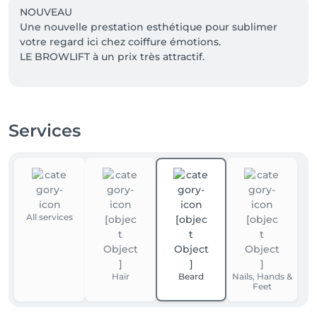
NOUVEAU 

Une nouvelle prestation esthétique pour sublimer 
votre regard ici chez coiffure émotions. 

LE BROWLIFT à un prix très attractif. 

-20% de remise pour les étudiants (jusqu'à 20 ans). 
Remise appliquée sur les prix de base des services. 

Services
Pour votre information, les tarifs affichés ici 
s'entendent de base et peuvent varier selon le 
diagnostique du coiffeur-technicien.
All services
Hair
Beard
Nails, Hands &
Feet