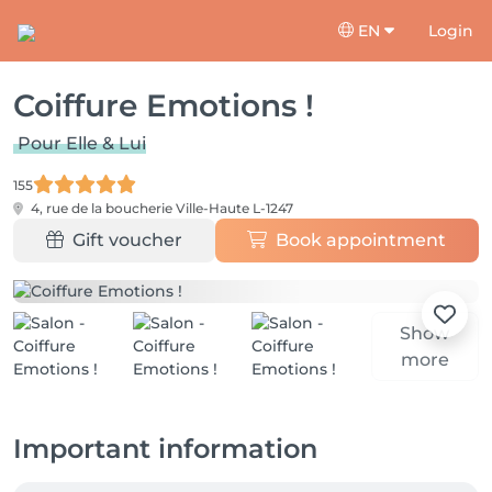
EN
Login
Coiffure Emotions !
Pour Elle & Lui
155
4, rue de la boucherie
Ville-Haute L-1247
Gift voucher
Book appointment
Show
more
Important information