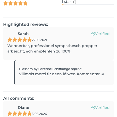
1
star
(1)
Highlighted reviews:
Sarah
Verified
22.10.2021
Wonnerbar, professionel sympathesch propper
arbescht, ech empfehlen zu 100%
Blossom by Séverine Schifflange
replied
:
Villmols merci fir deen léiwen Kommentar ☺️
All comments:
Diane
Verified
3.06.2026