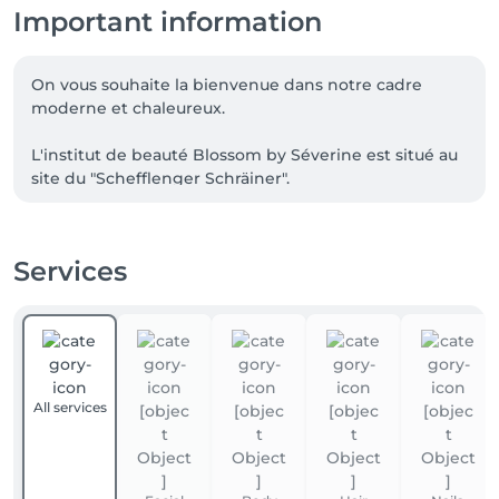
Important information
On vous souhaite la bienvenue dans notre cadre 
moderne et chaleureux.

L'institut de beauté Blossom by Séverine est situé au 
site du "Schefflenger Schräiner".

Un parking réservé à la clientèle et un système de 
climatisation sont à disposition pour vous garantir un 
Services
confort maximal.
All services