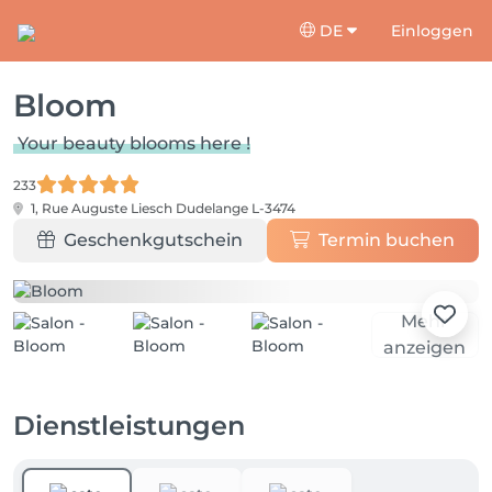
DE
Einloggen
Bloom
Your beauty blooms here !
233
1, Rue Auguste Liesch
Dudelange L-3474
Geschenkgutschein
Termin buchen
Mehr
anzeigen
Dienstleistungen