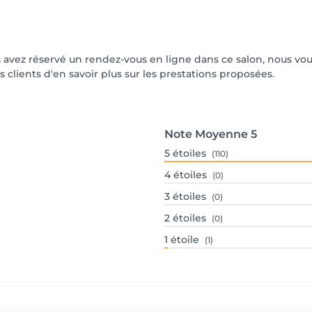
vous avez réservé un rendez-vous en ligne dans ce salon, nous 
s clients d'en savoir plus sur les prestations proposées.
Note Moyenne
5
5
étoiles
(110)
4
étoiles
(0)
3
étoiles
(0)
2
étoiles
(0)
1
étoile
(1)