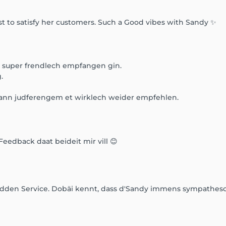
st to satisfy her customers. Such a Good vibes with Sandy ✨
in super frendlech empfangen gin.
.
nn judferengem et wirklech weider empfehlen.
Feedback daat beideit mir vill 😊
gudden Service. Dobäi kennt, dass d'Sandy immens sympathesc