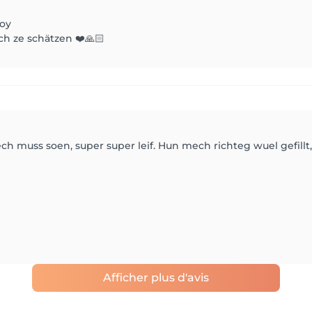
Joy
ch ze schätzen ❤️🙏🏻
ch muss soen, super super leif. Hun mech richteg wuel gefill
Afficher plus d'avis