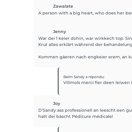
Zawalate
A person with a big heart, who does her be
Jenny
War dei 1 keier dohin, war wirkkech top. S
Krut alles erklärt während der behandelung
Kommen gäeren nach engkeier erem, an ka
Beim Sandy
a répondu
:
Villmols merci fier deen leiwen 
Joy
D'Sandy ass professionell an leescht een 
hatt dei bäscht Pédicure médicale!