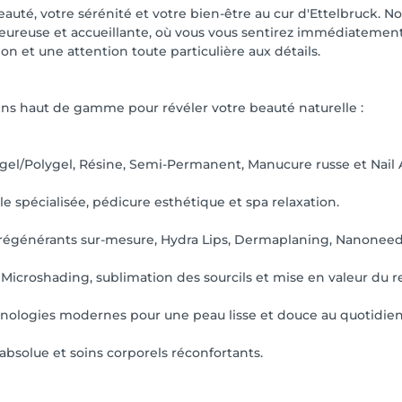
uté, votre sérénité et votre bien-être au cur d'Ettelbruck. No
ureuse et accueillante, où vous vous sentirez immédiateme
on et une attention toute particulière aux détails.
s haut de gamme pour révéler votre beauté naturelle :
ygel/Polygel, Résine, Semi-Permanent, Manucure russe et Nail 
e spécialisée, pédicure esthétique et spa relaxation.
 régénérants sur-mesure, Hydra Lips, Dermaplaning, Nanoneedli
croshading, sublimation des sourcils et mise en valeur du r
echnologies modernes pour une peau lisse et douce au quotidien
bsolue et soins corporels réconfortants.