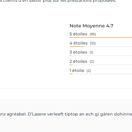
s clients d'en savoir plus sur les prestations proposées.
Note Moyenne
4.7
5
étoiles
(95)
4
étoiles
(10)
3
étoiles
(1)
2
étoiles
(2)
1
étoile
(2)
z agréabel. D’Lasere verleeft tiptop an ech gi gären dohinne