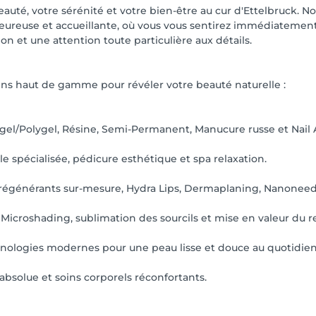
uté, votre sérénité et votre bien-être au cur d'Ettelbruck. No
ureuse et accueillante, où vous vous sentirez immédiateme
on et une attention toute particulière aux détails.
s haut de gamme pour révéler votre beauté naturelle :
ygel/Polygel, Résine, Semi-Permanent, Manucure russe et Nail 
e spécialisée, pédicure esthétique et spa relaxation.
 régénérants sur-mesure, Hydra Lips, Dermaplaning, Nanoneedli
croshading, sublimation des sourcils et mise en valeur du r
echnologies modernes pour une peau lisse et douce au quotidien
bsolue et soins corporels réconfortants.