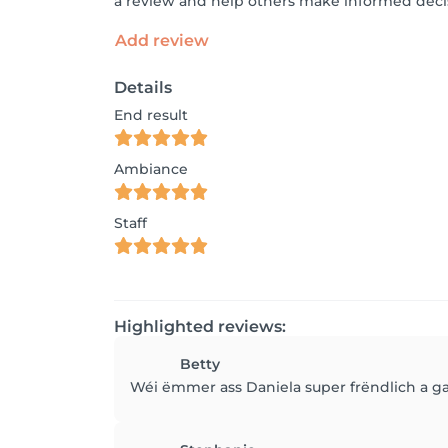
a review and help others make informed decis
Add review
Details
End result
Ambiance
Staff
Highlighted reviews:
Betty
Wéi ëmmer ass Daniela super frëndlich a gan