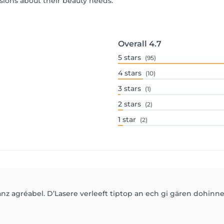
ions about their beauty needs.
Overall
4.7
5
stars
(95)
4
stars
(10)
3
stars
(1)
2
stars
(2)
1
star
(2)
z agréabel. D’Lasere verleeft tiptop an ech gi gären dohinne