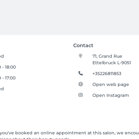
Contact
ed
71, Grand Rue
Ettelbruck L-9051
 - 18:00
+35226811853
 - 17:00
Open web page
ed
Open Instagram
 If you've booked an online appointment at this salon, we enco