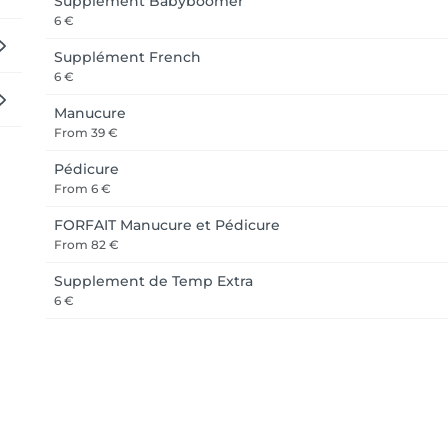
Supplément Babyboomer
6 €
Supplément French
6 €
Manucure
From
39 €
Pédicure
From
6 €
FORFAIT Manucure et Pédicure
From
82 €
Supplement de Temp Extra
6 €