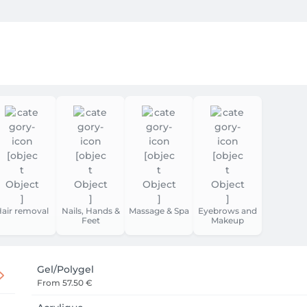
vous. À très vite!
air removal
Nails, Hands &
Massage & Spa
Eyebrows and
Feet
Makeup
Gel/Polygel
From
57.50 €