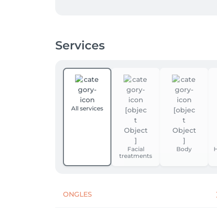
Profitez de ce moment qui n'appartient qu'à 
Services
All services
Facial
Body
H
treatments
ONGLES