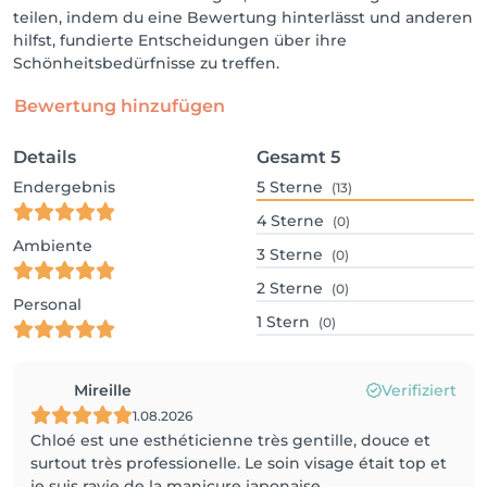
teilen, indem du eine Bewertung hinterlässt und anderen
hilfst, fundierte Entscheidungen über ihre
Schönheitsbedürfnisse zu treffen.
Bewertung hinzufügen
Details
Gesamt
5
Endergebnis
5
Sterne
(13)
4
Sterne
(0)
Ambiente
3
Sterne
(0)
2
Sterne
(0)
Personal
1
Stern
(0)
Mireille
Verifiziert
1.08.2026
Chloé est une esthéticienne très gentille, douce et
surtout très professionelle. Le soin visage était top et
je suis ravie de la manicure japonaise.