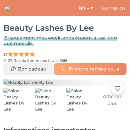
FR
Connexion
Beauty Lashes By Lee
Si seulement mes week-ends étaient aussi long
que mes cils.
37
27, Rue du Commerce
Kayl L-3616
Bon cadeau
Prendre rendez-vous
Afficher
plus