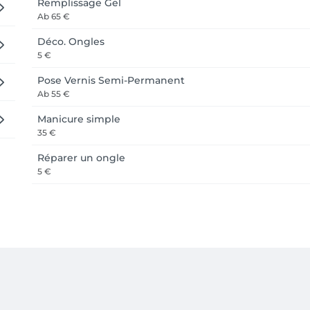
Remplissage Gel
Ab
65 €
Déco. Ongles
5 €
Pose Vernis Semi-Permanent
Ab
55 €
Manicure simple
35 €
Réparer un ongle
5 €