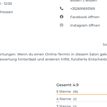
Bissen L-Bissen
 - 12:00
+352691693169
hlossen
Facebook öffnen
Instagram öffnen
So
ewertungen. Wenn du einen Online-Termin in diesem Salon geb
ewertung hinterlässt und anderen hilfst, fundierte Entschei
Gesamt
4.9
5
Sterne
(96)
4
Sterne
(2)
3
Sterne
(0)