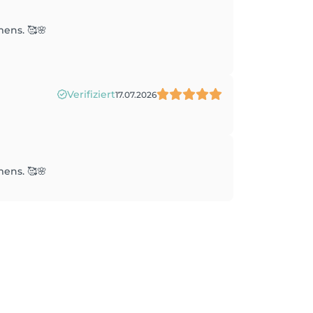
mens. 🥰🌸
Verifiziert
17.07.2026
mens. 🥰🌸