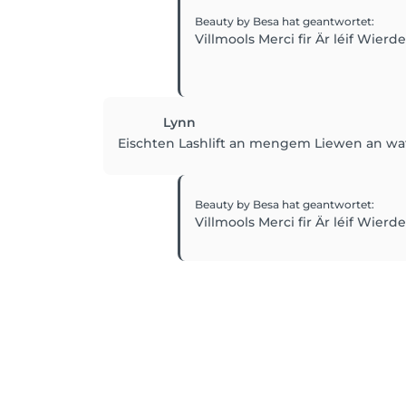
Beauty by Besa
hat geantwortet
:
Villmools Merci fir Är léif Wier
Lynn
Eischten Lashlift an mengem Liewen an wat f
Beauty by Besa
hat geantwortet
:
Villmools Merci fir Är léif Wier