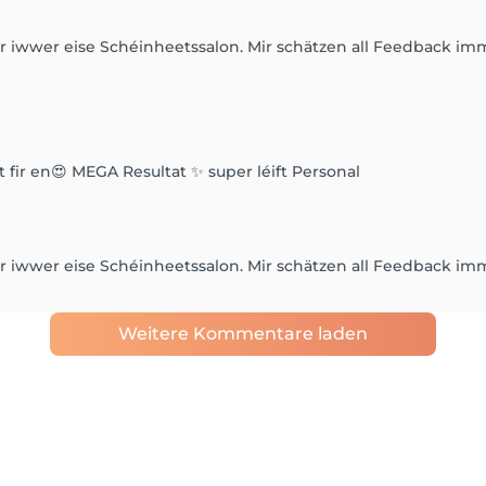
der iwwer eise Schéinheetssalon. Mir schätzen all Feedback im
ir en😍 MEGA Resultat ✨️ super léift Personal
der iwwer eise Schéinheetssalon. Mir schätzen all Feedback im
Weitere Kommentare laden