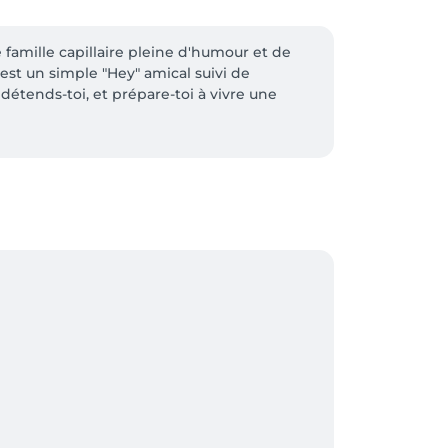
amille capillaire pleine d'humour et de 
est un simple "Hey" amical suivi de 
détends-toi, et prépare-toi à vivre une 
 se passe ! On vous promet, notre site web 