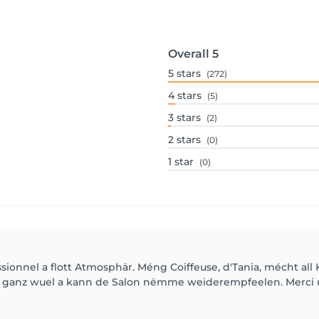
Overall
5
5
stars
(272)
4
stars
(5)
3
stars
(2)
2
stars
(0)
1
star
(0)
onnel a flott Atmosphär. Méng Coiffeuse, d'Tania, mécht all 
 ganz wuel a kann de Salon nëmme weiderempfeelen. Merci 