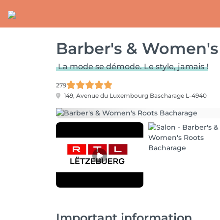
Barber's & Women's
La mode se démode. Le style, jamais !
279
149, Avenue du Luxembourg
Bascharage L-4940
Important information