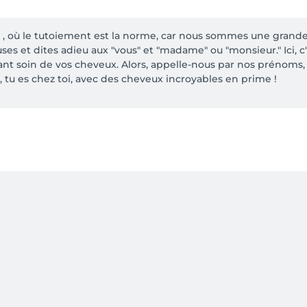
 où le tutoiement est la norme, car nous sommes une grande f
es et dites adieu aux "vous" et "madame" ou "monsieur." Ici, c'
ant soin de vos cheveux. Alors, appelle-nous par nos prénoms, 
, tu es chez toi, avec des cheveux incroyables en prime !

clients, mais pour réserver votre place, c'est en ligne que ça
" 😄💻💈