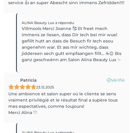
service 👍 an super Abescht sinn immens Zefridden!!!!
ALINA Beauty Lux
a répondu
:
Villmools Merci Joanne 🥰 Et freet mech
immens ze liesen, dass Dir Iech bei mir wuel
gefillt hutt an dass de Besuch fir Iech esou
angenehm war. Et ass mir wichteg, dass
jiddereen sech gutt empfaangen fillt… ☕️😉 Bis
Patricia
Vérifié
23.12.2025
Une ambience et salon super où le cliente se sens
vraiment privilégié et le résultat final a supère tous
mes espectatives, comme toujours!
Merci Alina 🤍
ALINA Beauty Lux
a répondu
: