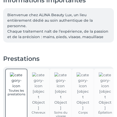
Informations importantes
Bienvenue chez ALINA Beauty Lux, un lieu 
entièrement dédié au soin authentique de la 
personne.

Chaque traitement naît de l’expérience, de la passion 
et de la précision : mains, pieds, visage, maquillage 
permanent, tatouages, piercings et soins 
professionnels.

Ici, la beauté n’est pas qu’esthétique : c’est un 
Prestations
équilibre, une attention, un respect pour chaque 
détail.
Toutes les
prestations
Cheveux
Soins du
Corps
Épilation
visage