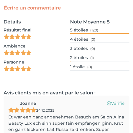
Écrire un commentaire
Détails
Note Moyenne
5
Résultat final
5
étoiles
(120)
4
étoiles
(0)
Ambiance
3
étoiles
(0)
2
étoiles
(1)
Personnel
1
étoile
(0)
Avis clients mis en avant par le salon :
Joanne
Vérifié
24.12.2025
Et war een ganz angenehmen Besuch am Salon Alina
Beauty Lux ech sinn super fain empfangen ginn. Krut
en ganz leckeren Lait Russe ze drenken. Super