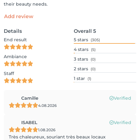
their beauty needs.
Add review
Details
Overall
5
End result
5
stars
(305)
4
stars
(5)
Ambiance
3
stars
(0)
2
stars
(0)
Staff
1
star
(1)
Camille
Verified
4.08.2026
ISABEL
Verified
1.08.2026
Très chaleureux, souriant très beaux locaux