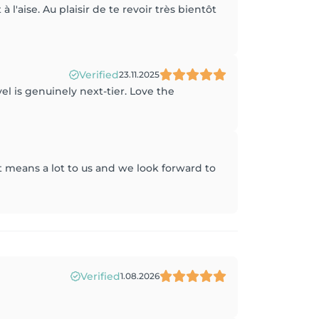
l'aise. Au plaisir de te revoir très bientôt
Verified
23.11.2025
l is genuinely next-tier. Love the
t means a lot to us and we look forward to
Verified
1.08.2026