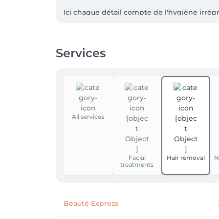
Ici chaque détail compte de l'hygiène irrépro
Nous avons à coeur de vous offrir plus qu'u
pris en charge.  

Services
L'équipe A10 Concept 
All services
Facial
Hair removal
N
treatments
Beauté Express