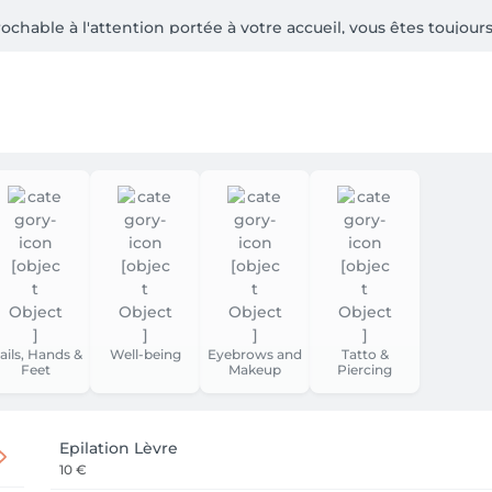
chable à l'attention portée à votre accueil, vous êtes toujours 
n soin ou une séance, une véritable expérience ou vous pourre
ails, Hands &
Well-being
Eyebrows and
Tatto &
Feet
Makeup
Piercing
Epilation Lèvre
10 €