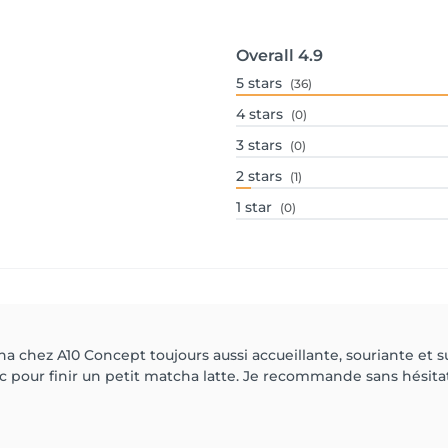
Overall
4.9
5
stars
(36)
4
stars
(0)
3
stars
(0)
2
stars
(1)
1
star
(0)
Diana chez A10 Concept toujours aussi accueillante, souriante
our finir un petit matcha latte. Je recommande sans hésitat