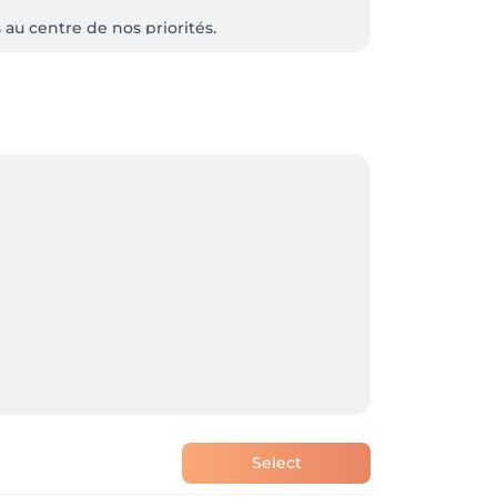
au centre de nos priorités.

z vous détendre et vous sentir pleinement 
Select