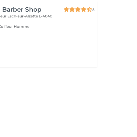
y Barber Shop
5
seur
Esch-sur-Alzette L-4040
Coiffeur Homme