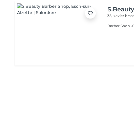
S.Beaut
35, xavier bras
Barber Shop -