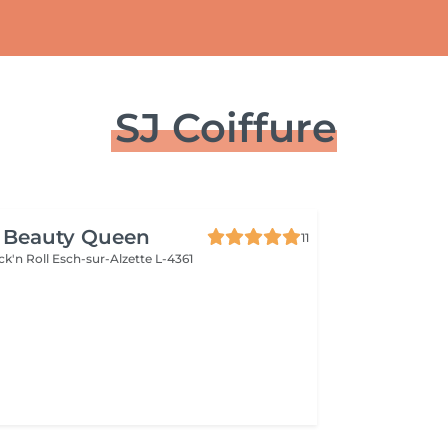
SJ Coiffure
 Beauty Queen
11
ck'n Roll
Esch-sur-Alzette L-4361