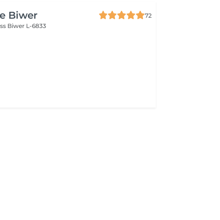
re Biwer
72
oss
Biwer L-6833