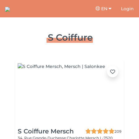
EN
Login
S Coiffure
S Coiffure Mersch
209
34, Rue Grande-Duchesse Charlotte
Mersch L-7520