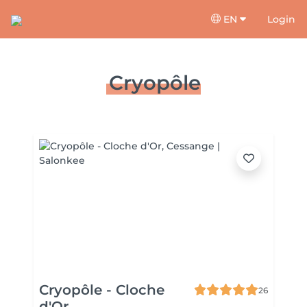
EN
Login
Cryopôle
Cryopôle - Cloche
26
d'Or