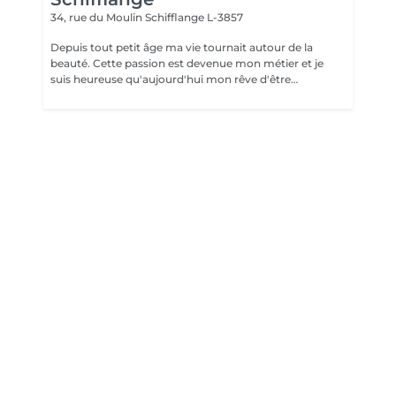
34, rue du Moulin
Schifflange L-3857
Depuis tout petit âge ma vie tournait autour de la
beauté. Cette passion est devenue mon métier et je
suis heureuse qu'aujourd'hui mon rêve d'être
indépendante est devenue réalité. Flexibilité, créativité
et l'amour pour le détail sont mes atouts. La qualité est
pour moi le plus important. Comme maître artisan
esthéticienne je mets toutes mes compétences et mon
savoir-faire à votre disposition pour vous garantir la
meilleure prestation.