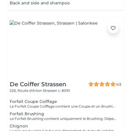
Back and side and shampoo
De Coiffer Strassen
413
226, Route d'Arlon
Strassen L-8010
Forfait Coupe Coiffage
Le Forfait Coupe Coiffage contient une Coupe et un Brushing. Dépendant de la longueur des cheveux, le prix peut varier. En cas de questions veuillez appeler au +352 26 31 07 11.
Forfait Brushing
Le Forfait Brushing contient uniquement le Brushing. Dépendant de la longueur des cheveux, le prix peut varier. En cas de questions veuillez appeler au +352 26 31 07 11.
Chignon
Le prix peut varier à la hausse dépendant du type de création finalement réalisée.