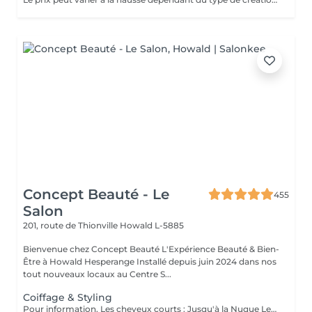
Concept Beauté - Le
455
Salon
201, route de Thionville
Howald L-5885
Bienvenue chez Concept Beauté L'Expérience Beauté & Bien-
Être à Howald Hesperange Installé depuis juin 2024 dans nos
tout nouveaux locaux au Centre S...
Coiffage & Styling
Pour information, Les cheveux courts : Jusqu'à la Nuque Les cheveux mi-longs : Jusqu'à l'épaule Les cheveux longs : En dessous de l'épaule Un supplément sera demandé pour les cheveux très longs, (jusqu'au milieu du dos)