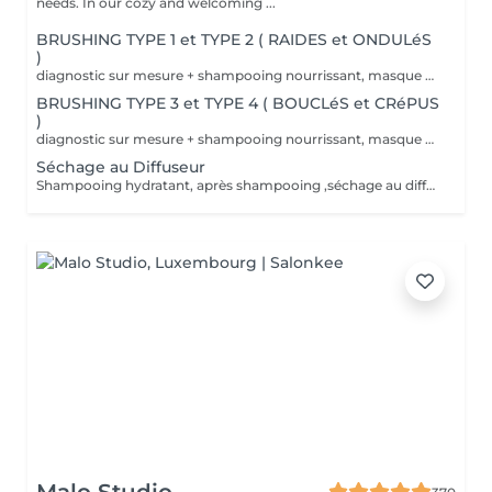
needs. In our cozy and welcoming ...
BRUSHING TYPE 1 et TYPE 2 ( RAIDES et ONDULéS
)
diagnostic sur mesure + shampooing nourrissant, masque hydratant ,coiffage sérum et fixation finale. Important: cheveux sans tresse ni noeuds à l'arrivée; tout noeuds ou tressage entraîne l'annulation et 50% de la prestation est retenu. Toute arrivée retardée de 15-30 minutes ou plus entraînera l'annulation automatique du rendez-vous.
BRUSHING TYPE 3 et TYPE 4 ( BOUCLéS et CRéPUS
)
diagnostic sur mesure + shampooing nourrissant, masque hydratant ,coiffage sérum et fixation finale. Important: cheveux sans tresse ni noeuds à l'arrivée; tout noeuds ou tressage entraîne l'annulation et 50% de la prestation est retenu. Toute arrivée retardée de 15-30 minutes ou plus entraînera l'annulation automatique du rendez-vous.
Séchage au Diffuseur
Shampooing hydratant, après shampooing ,séchage au diffuseur sérum et fixation finale. Important: cheveux sans tresse ni nud à l'arrivée; tout nud ou tressage entraîne l'annulation et 50% de la prestation est retenu. Toute arrivée retardée de 15-30 minutes ou plus entraînera l'annulation automatique du rendez-vous.