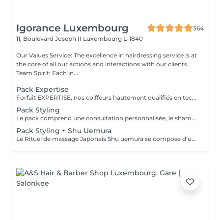
Igorance Luxembourg
364
11, Boulevard Joseph II
Luxembourg L-1840
Our Values Service: The excellence in hairdressing service is at
the core of all our actions and interactions with our clients.
Team Spirit: Each in...
Pack Expertise
Forfait EXPERTISE, nos coiffeurs hautement qualifiés en technique anglo-saxonne, en formation continu et diplômés d’une académie anglaise à Paris. Vous offre une séance d’une heure avec votre coach en suivi beauté. Ce pack inclus : 1 h de prestation Un diagnostique personnalisé Shampoing spécifique Haircare Conditioner spécifique Produit de coiffage Coupe Styling Produit de finition
Pack Styling
Le pack comprend une consultation personnalisée, le shampooing et le conditionneur spécifiques REDKEN , le séchage et les produits de styling REDKEN * Tarifs à titre indicatifs à confirmer après la consultation personnalisée établit auprès de votre coiffeur/stylist/spécialiste * La direction se réserve le droit d’apporter des modifications pour le bon fonctionnement du salon
Pack Styling + Shu Uemura
Le Rituel de massage Japonais Shu uemura se compose d'un shampooing et d'un soin d'une durée de 30 minutes pour une relaxation une une réparation intense du cheveu et ensuite le pack styling