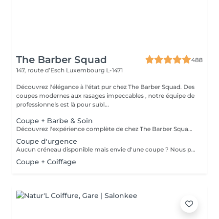
The Barber Squad
488
147, route d’Esch
Luxembourg L-1471
Découvrez l'élégance à l'état pur chez The Barber Squad. Des
coupes modernes aux rasages impeccables , notre équipe de
professionnels est là pour subl...
Coupe + Barbe & Soin
Découvrez l'expérience complète de chez The Barber Squad ! Shampooing & soins profonds + Coupe complète + Coiffage. Taille de Barbe & Contours à la lame & soins régénérant + Serviette Chaude & Froide + Nettoyage exfoliant du visage + Vapeur + Massage Relaxant + After Shave + Huile à barbe + Hydratation de la peau . Pour que votre expérience chez nous soit optimal , une boisson de votre choix vous est offerte !
Coupe d'urgence
Aucun créneau disponible mais envie d'une coupe ? Nous pouvons vous proposer un rendez-vous avant ou après nos horaires, ou durant la pause. Pour cette prestation, merci de contacter directement le shop.
Coupe + Coiffage