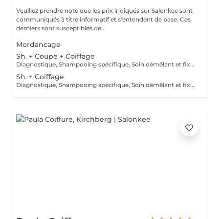
Veuillez prendre note que les prix indiqués sur Salonkee sont
communiqués à titre informatif et s'entendent de base. Ces
derniers sont susceptibles de...
Mordancage
Sh. + Coupe + Coiffage
Diagnostique, Shampooing spécifique, Soin démêlant et fixation inclus. Veuillez prendre note que les prix indiqués sur Salonkee sont communiqués à titre informatif et s'entendent de base. Ces derniers sont susceptibles de varier selon le diagnostic réalisé à votre arrivée au salon et l'expertise du professionnel à qui vous confiez votre beauté. Dans tous les cas, un devis précis vous sera proposé et toutes réalisations de prestations seront effectuées avec votre accord.
Sh. + Coiffage
Diagnostique, Shampooing spécifique, Soin démêlant et fixation inclus. Veuillez prendre note que les prix indiqués sur Salonkee sont communiqués à titre informatif et s'entendent de base. Ces derniers sont susceptibles de varier selon le diagnostic réalisé à votre arrivée au salon et l'expertise du professionnel à qui vous confiez votre beauté. Dans tous les cas, un devis précis vous sera proposé et toutes réalisations de prestations seront effectuées avec votre accord.