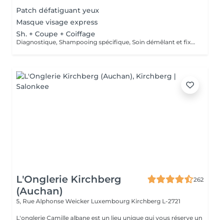
Patch défatiguant yeux
Masque visage express
Sh. + Coupe + Coiffage
Diagnostique, Shampooing spécifique, Soin démêlant et fixation inclus. Veuillez prendre note que les prix indiqués sur Salonkee sont communiqués à titre informatif et s'entendent de base. Ces derniers sont susceptibles de varier selon le diagnostic réalisé à votre arrivée au salon et l'expertise du professionnel à qui vous confiez votre beauté. Dans tous les cas, un devis précis vous sera proposé et toutes réalisations de prestations seront effectuées avec votre accord.
L'Onglerie Kirchberg
262
(Auchan)
5, Rue Alphonse Weicker Luxembourg
Kirchberg L-2721
L'onglerie Camille albane est un lieu unique qui vous réserve un