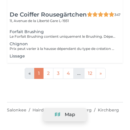
De Coiffer Rousegärtchen
347
11, Avenue de la Liberté
Gare L-1931
Forfait Brushing
Le Forfait Brushing contient uniquement le Brushing. Dépendant de la longueur des cheveux, le prix peut varier. En cas de questions veuillez appeler au +352 27 70 21 25.
Chignon
Prix peut varier à la hausse dépendant du type de création finalement réalisée.
Lissage
«
1
2
3
4
...
12
»
Salonkee
Hairdressers
Luxembourg
Kirchberg
Map