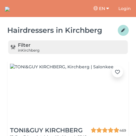
EN
Login
Hairdressers
in
Kirchberg
Filter
in
Kirchberg
TONI&GUY KIRCHBERG
469