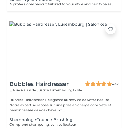
A professional haircut tailored to your style and hair type as an add-on to colouring or treatments. We begin with a short consultation to discuss your expectations, followed by a gentle wash while you relax lying comfortably in our Maletti chair, a precise cut, and a smooth blow-dry. We use Dyson Pro tools that protect your hair from excessive heat and deliver a sleek, polished finish. LaBiosthétique care and styling products provide holistic care for hair and scalp, combining scientific research with carefully selected natural ingredients. All brushes are sanitised with Sibel equipment, which effectively removes hair, product buildup, and impurities while reducing bacteria on the brush surface to maintain high hygiene standards for every client. For a more defined final look, styling can be added as an add-on. Simple, Moderate, Complex This grading reflects your hair's individual characteristics, such as texture, density, and length and is assessed by your hairdresser at the start of your visit. Not sure which to choose? We recommend booking Complex. The price will be adjusted after your consultation. Note: This is not related to the difficulty of haircuts or timing.
Bubbles Hairdresser
442
5, Rue Palais de Justice
Luxembourg L-1841
Bubbles Hairdresser L'élégance au service de votre beauté
Notre expertise repose sur une prise en charge complète et
personnalisée de vos cheveux : ...
Shampoing /Coupe / Brushing
Comprend shampoing, soin et fixateur