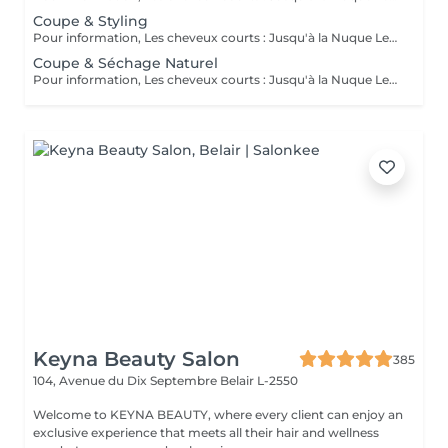
Coupe & Styling
Pour information, Les cheveux courts : Jusqu'à la Nuque Les cheveux mi-longs : Jusqu'à l'épaule Les cheveux longs : En dessous de l'épaule Un supplément sera demandé pour les cheveux très longs, (jusqu'au milieu du dos)
Coupe & Séchage Naturel
Pour information, Les cheveux courts : Jusqu'à la Nuque Les cheveux mi-longs : Jusqu'à l'épaule Les cheveux longs : En dessous de l'épaule Un supplément sera demandé pour les cheveux très long, (jusqu'au milieu du dos)
Keyna Beauty Salon
385
104, Avenue du Dix Septembre
Belair L-2550
Welcome to KEYNA BEAUTY, where every client can enjoy an
exclusive experience that meets all their hair and wellness