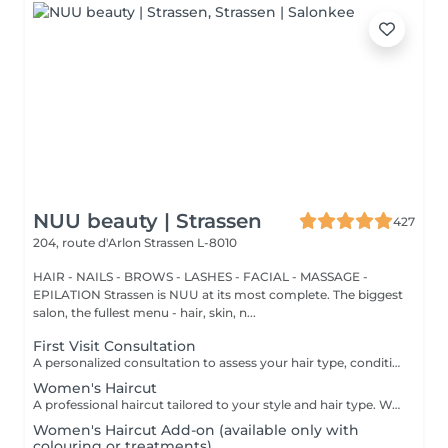
NUU beauty | Strassen
427
204, route d'Arlon
Strassen L-8010
HAIR - NAILS - BROWS - LASHES - FACIAL - MASSAGE -
EPILATION Strassen is NUU at its most complete. The biggest
salon, the fullest menu - hair, skin, n...
First Visit Consultation
A personalized consultation to assess your hair type, condition, and goals helping us recommend the perfect treatments, color, or cut to suit your style and lifestyle.
Women's Haircut
A professional haircut tailored to your style and hair type. We begin with a short consultation to discuss your expectations, followed by a gentle wash while you relax lying comfortably in our Maletti chair, a precise cut, and a smooth blow-dry. We use Dyson Pro tools that protect your hair from excessive heat and deliver a sleek, polished finish. LaBiosthétique care and styling products provide holistic care for hair and scalp, combining scientific research with carefully selected natural ingredients. All brushes are sanitised with Sibel equipment, which effectively removes hair, product buildup, and impurities while reducing bacteria on the brush surface to maintain high hygiene standards for every client. For a more defined final look, styling can be added as an add-on. Simple, Moderate, Complex This grading reflects your hair's individual characteristics, such as texture, density, and length and is assessed by your hairdresser at the start of your visit. Not sure which to choose? We recommend booking Complex. The price will be adjusted after your consultation. Note: This is not related to the difficulty of haircuts or timing.
Women's Haircut Add-on (available only with
colouring or treatments)