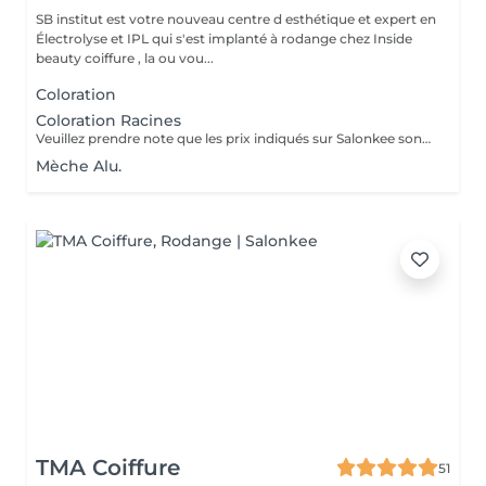
SB institut est votre nouveau centre d esthétique et expert en
Électrolyse et IPL qui s'est implanté à rodange chez Inside
beauty coiffure , la ou vou...
Coloration
Coloration Racines
Veuillez prendre note que les prix indiqués sur Salonkee sont communiqués à titre informatif et s'entendent de base. Ces derniers sont susceptibles de varier selon le diagnostic réalisé à votre arrivée au salon et l'expertise du professionnel à qui vous confiez votre beauté. Dans tous les cas, un devis précis vous sera proposé et toutes réalisations de prestations seront effectuées avec votre accord. Un grand merci d'avance pour votre compréhension. Au plaisir de vous recevoir très vite.
Mèche Alu.
TMA Coiffure
51