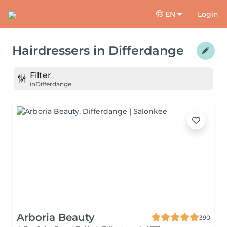
EN
Login
Hairdressers
in
Differdange
Filter
in
Differdange
Arboria Beauty
390