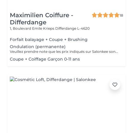
Maximilien Coiffure -
18
Differdange
1, Boulevard Emile Krieps
Differdange L-4620
Forfait balayage + Coupe + Brushing
Ondulation (permanente)
Veuillez prendre note que les prix indiqués sur Salonkee sont communiqués à titre informatif et s'entendent de base. Ces derniers sont susceptibles de varier selon le diagnostic réalisé à votre arrivée au salon et l'expertise du professionnel à qui vous confiez votre beauté. Dans tous les cas, un devis précis vous sera proposé et toutes réalisations de prestations seront effectuées avec votre accord. Un grand merci d'avance pour votre compréhension. Au plaisir de vous recevoir très vite.
Coupe + Coiffage Garçon 0-11 ans