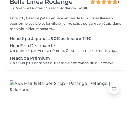
Bella Linea Rodange
121
33, Avenue Docteur Gaasch
Rodange L-4818
En 2006, lorsque j'étais en 1ère année de BTS conseillère en
économie sociale et familiale, je me suis aperçu que j'étais dans
ma voie 'aider et accom...
Head Spa Japonais 90€ au lieu de 119€
HeadSpa Découverte
Un premier pas vers la détente. Ce soin associe un nettoyage doux du cuir chevelu à un massage relaxant qui stimule la circulation et libère les tensions. Idéal pour découvrir l'expérience Head Spa et profiter d'un moment de bien-être immédiat.
HeadSpa Prémium
Un rituel plus complet qui associe nettoyage du cuir chevelu, massage profond et soins spécifiques adaptés à vos besoins (hydratation, apaisement, vitalité). L'utilisation de vapeur permet de renforcer l'efficacité des soins et d'apporter une relaxation encore plus intense.