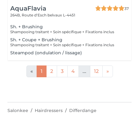
AquaFlavia
37
264B, Route d'Esch
belvaux L-4451
Sh. + Brushing
Shampooing traitant + Soin spécifique + Fixations inclus
Sh. + Coupe + Brushing
Shampooing traitant + Soin spécifique + Fixations inclus
Steampod (ondulation / lissage)
«
1
2
3
4
...
12
»
Salonkee
Hairdressers
Differdange