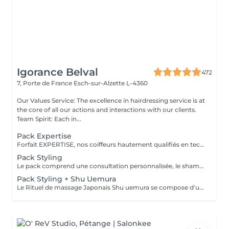
Igorance Belval
472
7, Porte de France
Esch-sur-Alzette L-4360
Our Values Service: The excellence in hairdressing service is at
the core of all our actions and interactions with our clients.
Team Spirit: Each in...
Pack Expertise
Forfait EXPERTISE, nos coiffeurs hautement qualifiés en technique anglo-saxonne, en formation continu et diplômés d’une académie anglaise à Paris. Vous offre une séance d’une heure avec votre coach en suivi beauté. Ce pack inclus : 1 h de prestation Un diagnostique personnalisé Shampoing spécifique Haircare Conditioner spécifique Produit de coiffage Coupe Styling Produit de finition
Pack Styling
Le pack comprend une consultation personnalisée, le shampooing et le conditionneur spécifiques REDKEN/ SHU UEMURA , le séchage et les produits de styling REDKEN/ SHU UEMURA * Tarifs à titre indicatifs à confirmer après la consultation personnalisée établit auprès de votre coiffeur/stylist/spécialiste * La direction se réserve le droit d’apporter des modifications pour le bon fonctionnement du salon
Pack Styling + Shu Uemura
Le Rituel de massage Japonais Shu uemura se compose d'un shampooing et d'un soin d'une durée de 30 minutes pour une relaxation une une réparation intense du cheveu et ensuite le pack styling