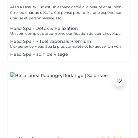
ALINA Beauty Lux est un espace dédié à la beauté et au bien-
être, où chaque détail a été pensé pour offrir une expérience
unique et personnalisée. No...
Head Spa - Détox & Relaxation
Un soin complet qui combine purification du cuir chevelu, détoxification et massage relaxant. Inspiré des techniques japonaises, il élimine les impuretés, oxygène la peau et favorise la croissance des cheveux. Le visage se détend, l'esprit s'apaise et le cuir chevelu respire à nouveau.
Head Spa - Rituel Japonais Premium
L'expérience Head Spa la plus complète et luxueuse. Un véritable rituel japonais qui associe aromathérapie, massages profonds. Un moment d'équilibre, d'énergie et de renaissance pour le corps et l'esprit.
Head Spa + soin de visage