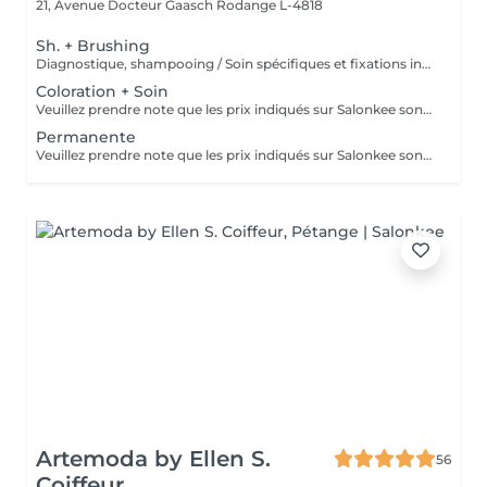
21, Avenue Docteur Gaasch
Rodange L-4818
Sh. + Brushing
Diagnostique, shampooing / Soin spécifiques et fixations inclus
Coloration + Soin
Veuillez prendre note que les prix indiqués sur Salonkee sont communiqués à titre informatif et s'entendent de base. Ces derniers sont susceptibles de varier selon le diagnostic réalisé à votre arrivée au salon et l'expertise du professionnel à qui vous confiez votre beauté. Dans tous les cas, un devis précis vous sera proposé et toutes réalisations de prestations seront effectuées avec votre accord. Un grand merci d'avance pour votre compréhension. Au plaisir de vous revoir très vite.
Permanente
Veuillez prendre note que les prix indiqués sur Salonkee sont communiqués à titre informatif et s'entendent de base. Ces derniers sont susceptibles de varier selon le diagnostic réalisé à votre arrivée au salon et l'expertise du professionnel à qui vous confiez votre beauté. Dans tous les cas, un devis précis vous sera proposé et toutes réalisations de prestations seront effectuées avec votre accord. Un grand merci d'avance pour votre compréhension. Au plaisir de vous revoir très vite.
Artemoda by Ellen S.
56
Coiffeur