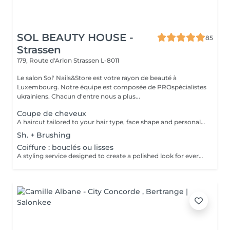
SOL BEAUTY HOUSE -
85
Strassen
179, Route d'Arlon
Strassen L-8011
Le salon Sol' Nails&Store est votre rayon de beauté à
Luxembourg. Notre équipe est composée de PROspécialistes
ukrainiens. Chacun d'entre nous a plus...
Coupe de cheveux
A haircut tailored to your hair type, face shape and personal style. The service includes consultation, cutting and final styling for a clean and flattering result. Result: refreshed hair shape, improved structure and an easy-to-maintain look. Recommended frequency: every 6 to 8 weeks, depending on the haircut and hair growth.
Sh. + Brushing
Coiffure : bouclés ou lisses
A styling service designed to create a polished look for everyday elegance or a special occasion. Depending on the desired result, the hair may be blow-dried, smoothed, waved or styled into a more defined finish. Result: beautifully styled hair with movement, shape and a finished look. Recommended frequency: as needed.