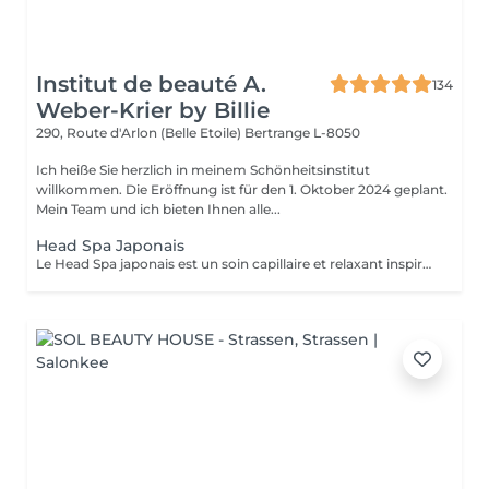
Institut de beauté A.
134
Weber-Krier by Billie
290, Route d'Arlon (Belle Etoile)
Bertrange L-8050
Ich heiße Sie herzlich in meinem Schönheitsinstitut
willkommen. Die Eröffnung ist für den 1. Oktober 2024 geplant.
Mein Team und ich bieten Ihnen alle...
Head Spa Japonais
Le Head Spa japonais est un soin capillaire et relaxant inspiré des rituels de bien-être japonais. Alliant techniques de massage du cuir chevelu, soins purifiants et hydratants, il cible à la fois la santé des cheveux et l'apaisement de l'esprit. Grâce à des mouvements précis et à des produits naturels, ce rituel libère les tensions, améliore la circulation sanguine et stimule la croissance capillaire. Idéal pour ceux qui recherchent un moment de détente profonde et des cheveux revitalisés, le Head Spa japonais apporte fraîcheur, équilibre et éclat des racines aux pointes.