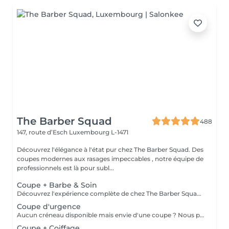
The Barber Squad
488
147, route d’Esch
Luxembourg L-1471
Découvrez l'élégance à l'état pur chez The Barber Squad. Des
coupes modernes aux rasages impeccables , notre équipe de
professionnels est là pour subl...
Coupe + Barbe & Soin
Découvrez l'expérience complète de chez The Barber Squad ! Shampooing & soins profonds + Coupe complète + Coiffage. Taille de Barbe & Contours à la lame & soins régénérant + Serviette Chaude & Froide + Nettoyage exfoliant du visage + Vapeur + Massage Relaxant + After Shave + Huile à barbe + Hydratation de la peau . Pour que votre expérience chez nous soit optimal , une boisson de votre choix vous est offerte !
Coupe d'urgence
Aucun créneau disponible mais envie d'une coupe ? Nous pouvons vous proposer un rendez-vous avant ou après nos horaires, ou durant la pause. Pour cette prestation, merci de contacter directement le shop.
Coupe + Coiffage