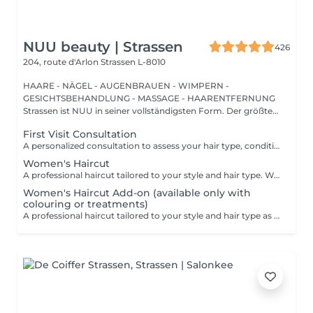
NUU beauty | Strassen
426
204, route d'Arlon
Strassen L-8010
HAARE - NÄGEL - AUGENBRAUEN - WIMPERN -
GESICHTSBEHANDLUNG - MASSAGE - HAARENTFERNUNG
Strassen ist NUU in seiner vollständigsten Form. Der größte
Sal...
First Visit Consultation
A personalized consultation to assess your hair type, condition, and goals helping us recommend the perfect treatments, color, or cut to suit your style and lifestyle.
Women's Haircut
A professional haircut tailored to your style and hair type. We begin with a short consultation to discuss your expectations, followed by a gentle wash while you relax lying comfortably in our Maletti chair, a precise cut, and a smooth blow-dry. We use Dyson Pro tools that protect your hair from excessive heat and deliver a sleek, polished finish. LaBiosthétique care and styling products provide holistic care for hair and scalp, combining scientific research with carefully selected natural ingredients. All brushes are sanitised with Sibel equipment, which effectively removes hair, product buildup, and impurities while reducing bacteria on the brush surface to maintain high hygiene standards for every client. For a more defined final look, styling can be added as an add-on. Simple, Moderate, Complex This grading reflects your hair's individual characteristics, such as texture, density, and length and is assessed by your hairdresser at the start of your visit. Not sure which to choose? We recommend booking Complex. The price will be adjusted after your consultation. Note: This is not related to the difficulty of haircuts or timing.
Women's Haircut Add-on (available only with
colouring or treatments)
A professional haircut tailored to your style and hair type as an add-on to colouring or treatments. We begin with a short consultation to discuss your expectations, followed by a gentle wash while you relax lying comfortably in our Maletti chair, a precise cut, and a smooth blow-dry. We use Dyson Pro tools that protect your hair from excessive heat and deliver a sleek, polished finish. LaBiosthétique care and styling products provide holistic care for hair and scalp, combining scientific research with carefully selected natural ingredients. All brushes are sanitised with Sibel equipment, which effectively removes hair, product buildup, and impurities while reducing bacteria on the brush surface to maintain high hygiene standards for every client. For a more defined final look, styling can be added as an add-on. Simple, Moderate, Complex This grading reflects your hair's individual characteristics, such as texture, density, and length and is assessed by your hairdresser at the start of your visit. Not sure which to choose? We recommend booking Complex. The price will be adjusted after your consultation. Note: This is not related to the difficulty of haircuts or timing.