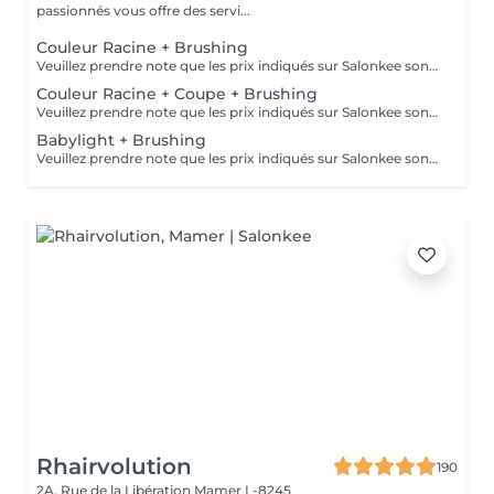
passionnés vous offre des servi...
Couleur Racine + Brushing
Veuillez prendre note que les prix indiqués sur Salonkee sont communiqués à titre informatif et s'entendent de base. Ces derniers sont susceptibles de varier selon le diagnostic réalisé à votre arrivée au salon et l'expertise du professionnel à qui vous confiez votre beauté. Dans tous les cas, un devis précis vous sera proposé et toutes réalisations de prestations seront effectuées avec votre accord. Un grand merci d'avance pour votre compréhension. Au plaisir de vous recevoir très vite.
Couleur Racine + Coupe + Brushing
Veuillez prendre note que les prix indiqués sur Salonkee sont communiqués à titre informatif et s'entendent de base. Ces derniers sont susceptibles de varier selon le diagnostic réalisé à votre arrivée au salon et l'expertise du professionnel à qui vous confiez votre beauté. Dans tous les cas, un devis précis vous sera proposé et toutes réalisations de prestations seront effectuées avec votre accord. Un grand merci d'avance pour votre compréhension. Au plaisir de vous recevoir très vite.
Babylight + Brushing
Veuillez prendre note que les prix indiqués sur Salonkee sont communiqués à titre informatif et s'entendent de base. Ces derniers sont susceptibles de varier selon le diagnostic réalisé à votre arrivée au salon et l'expertise du professionnel à qui vous confiez votre beauté. Dans tous les cas, un devis précis vous sera proposé et toutes réalisations de prestations seront effectuées avec votre accord. Un grand merci d'avance pour votre compréhension. Au plaisir de vous recevoir très vite.
Rhairvolution
190
2A, Rue de la Libération
Mamer L-8245