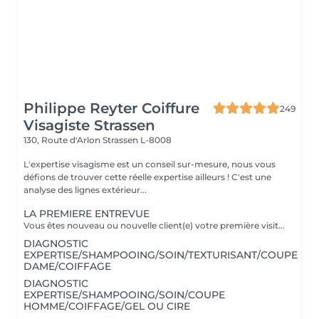
Philippe Reyter Coiffure
249
Visagiste Strassen
130, Route d'Arlon
Strassen L-8008
L'expertise visagisme est un conseil sur-mesure, nous vous
défions de trouver cette réelle expertise ailleurs ! C'est une
analyse des lignes extérieur...
LA PREMIERE ENTREVUE
Vous êtes nouveau ou nouvelle client(e) votre première visite est une Entrevue. (Temps 30 minutes) Cette entrevue ne comprend aucun service de réalisation, il y aura des tests de styles, de communications et du conseils. Nous apprenons à vous connaitre et nous vous conseillons sur tous vos souhaits, afin de préparer notre premier rendez-vous. Cette Entrevue, nous permettra d'avoir une approche afin de comprendre en détail vos désirs et vos envies pour votre futur coupe ou couleur. Nous élaborons ensemble nos différentes méthodes de travail autour d'un thé ou un café pour vous proposer les services adaptés en vous indiquant un devis complet afin de fixer le prochain rendez-vous pour la réalisation.
DIAGNOSTIC
EXPERTISE/SHAMPOOING/SOIN/TEXTURISANT/COUPE
DAME/COIFFAGE
DIAGNOSTIC
EXPERTISE/SHAMPOOING/SOIN/COUPE
HOMME/COIFFAGE/GEL OU CIRE