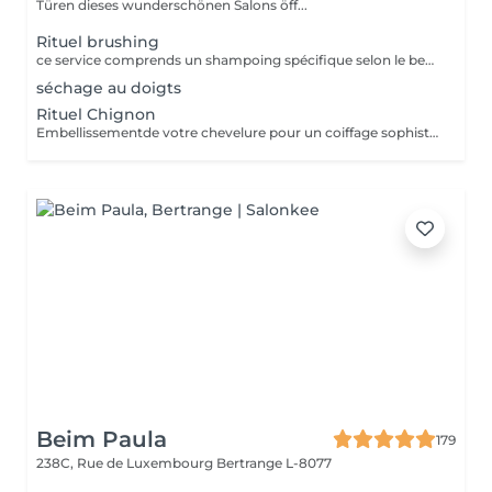
Türen dieses wunderschönen Salons öff...
Rituel brushing
ce service comprends un shampoing spécifique selon le besoin de votre cheveu et votre cuir chevelu * le soin ou masque n est pas compris
séchage au doigts
Rituel Chignon
Embellissementde votre chevelure pour un coiffage sophistiqué et personnalisé pour un événement spécial
Beim Paula
179
238C, Rue de Luxembourg
Bertrange L-8077