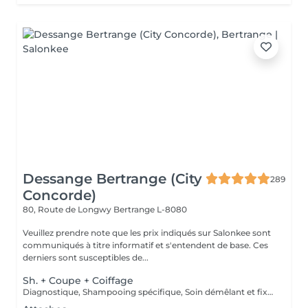
Dessange Bertrange (City
289
Concorde)
80, Route de Longwy
Bertrange L-8080
Veuillez prendre note que les prix indiqués sur Salonkee sont
communiqués à titre informatif et s'entendent de base. Ces
derniers sont susceptibles de...
Sh. + Coupe + Coiffage
Diagnostique, Shampooing spécifique, Soin démêlant et fixation inclus. Veuillez prendre note que les prix indiqués sur Salonkee sont communiqués à titre informatif et s'entendent de base. Ces derniers sont susceptibles de varier selon le diagnostic réalisé à votre arrivée au salon et l'expertise du professionnel à qui vous confiez votre beauté. Dans tous les cas, un devis précis vous sera proposé et toutes réalisations de prestations seront effectuées avec votre accord.