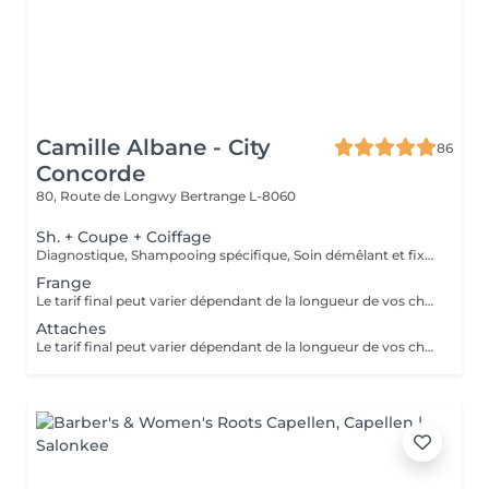
Camille Albane - City
86
Concorde
80, Route de Longwy
Bertrange L-8060
Sh. + Coupe + Coiffage
Diagnostique, Shampooing spécifique, Soin démêlant et fixation inclus. Veuillez prendre note que les prix indiqués sur Salonkee sont communiqués à titre informatif et s'entendent de base. Ces derniers sont susceptibles de varier selon le diagnostic réalisé à votre arrivée au salon et l'expertise du professionnel à qui vous confiez votre beauté. Dans tous les cas, un devis précis vous sera proposé et toutes réalisations de prestations seront effectuées avec votre accord.
Frange
Le tarif final peut varier dépendant de la longueur de vos cheveux ainsi que des soins et produits utilisés.
Attaches
Le tarif final peut varier dépendant de la longueur de vos cheveux ainsi que des soins et produits utilisés.