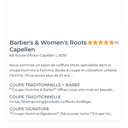
Barber's & Women's Roots
78
Capellen
69, Route d'Arlon
Capellen L-8310
Nous sommes un salon de coiffure Mixte spécialiste dans la
coupe Homme & Femme, Barbe & coupe et coloration urbaine
Femme. Nous avons plus de 25 ans ...
COUPE TRADITIONNELLE + BARBE
**Coupe Homme & Barbe** Offrez-vous une mise en beauté complète avec notre service **Coupe Homme & Barbe**, conçu pour les hommes qui souhaitent un style parfaitement maîtrisé de la tête à la barbe. La prestation débute par une **consultation personnalisée** afin de définir la coupe et la forme de barbe qui mettront le mieux en valeur votre visage. Nos experts réalisent ensuite une **coupe de cheveux précise et structurée**, suivie d'un **travail minutieux de la barbe** : taille, définition des contours et mise en forme pour un rendu propre et harmonieux. Le service se termine par un **coiffage professionnel et une finition barbe soignée** pour un résultat net, élégant et durable. L'alliance parfaite entre coupe et barbe pour un look soigné, moderne et parfaitement équilibré.
COUPE TRADITIONNELLE
Inclus /Shampooing/produits coiffants /coiffage.
COUPE SIGNATURE
**Coupe Homme Signature** Découvrez notre **Coupe Homme Signature**, un service premium pensé pour les hommes qui recherchent plus qu'une simple coupe : une véritable expérience de style. Chaque rendez-vous débute par une **consultation personnalisée** afin d'analyser la forme de votre visage, la nature de vos cheveux et votre style de vie. Nos experts réalisent ensuite une coupe précise et parfaitement structurée, travaillée dans les moindres détails pour un résultat élégant, moderne et durable. La prestation se termine par un **coiffage professionnel avec des produits haut de gamme**, pour sublimer votre coupe et vous offrir une finition impeccable. Un moment de soin et de précision dédié aux hommes exigeants qui souhaitent afficher un style soigné et distingué.