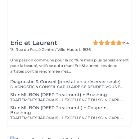
Eric et Laurent
954
13, Rue du Fossé
Centre / Ville-Haute L-1536
Une passion commune pour la coiffure mais plus généralement
pour la beauté, voilà ce qui a réuni Eric&Laurent, ces deux
artistes dont la renommée n'es...
Diagnostic & Conseil (prestation à réserver seule)
DIAGNOSTIC & CONSEIL CAPILLAIRE CE RENDEZ-VOUS EST EXCLUSIVEMENT RÉSERVÉ À UNE PREMIÈRE RENCONTRE AVEC NOTRE EXPERT CAPILLAIRE AFIN DE RÉALISER UN DIAGNOSTIC PERSONNALISÉ DE VOS CHEVEUX ET DE VOTRE CUIR CHEVELU. CETTE CONSULTATION DOIT ÊTRE RÉSERVÉE SEULE ET NE PEUT ÊTRE ASSOCIÉE À AUCUNE AUTRE PRESTATION OU RÉSERVATION. À L'ISSUE DE CET ÉCHANGE, UN ACCOMPAGNEMENT ET DES RECOMMANDATIONS ADAPTÉS À VOS BESOINS POURRONT VOUS ÊTRE PROPOSÉS. Diagnostic & Conseil Capillaire Prenez un moment privilégié pour échanger autour de vos cheveux, de vos envies et de vos habitudes. Lors de ce rendez-vous, nous réalisons un diagnostic personnalisé du cuir chevelu et de la fibre capillaire, nous vous orientons vers les coupes, couleurs et traitements les plus adaptés à votre image, à votre routine et à la beauté naturelle de vos cheveux. Nous vous apportons également des conseils personnalisés sur l'entretien à la maison ainsi que sur les produits les plus adaptés à vos besoins pour prolonger les résultats et préserver la beauté de vos cheveux au quotidien. Ce moment permet aussi de répondre à toutes vos questions et de construire ensemble un résultat entièrement sur mesure.
Sh + MILBON (DEEP Treatment) + Brushing
TRAITEMENTS JAPONAIS – L’EXCELLENCE DU SOIN CAPILLAIRE Découvrez un univers de soins capillaires japonais haut de gamme, reconnus pour leur technologie avancée et leurs résultats exceptionnels. Des traitements sur-mesure conçus pour répondre aux besoins spécifiques de chaque chevelure : hydratation, réparation, discipline, cuir chevelu ou nutrition . Chaque traitement agit au cœur de la fibre capillaire pour révéler des cheveux visiblement plus sains, brillants et soyeux. -Nos différentes lignes de traitements : SMOOTH (Collagène) Pour les cheveux emmêlés, ternes ou difficiles à coiffer. • Démêle instantanément • Lisse la fibre capillaire • Apporte douceur et brillance • Toucher léger et soyeux REPAIR (CMADK / Kératine) Pour les cheveux sensibilisés, cassants ou très abîmés. • Répare intensément • Renforce la structure interne du cheveu • Reconstruit la fibre en profondeur • Redonne force et élasticité ANTI-FRIZZ (Céramides / 18-MEA) Pour les cheveux indisciplinés, sensibilisés à l’humidité. • Contrôle les frisottis • Réduit le volume excessif • Protège de l’humidité • Facilite le coiffage • Apporte souplesse et brillance SCALP (Hyaluron / Agents Purifiants) Pour rééquilibrer et purifier le cuir chevelu. Idéal en cas de démangeaisons, pellicules, sécheresse ou excès de sébum. • Apaise le cuir chevelu • Purifie en douceur • Rééquilibre la barrière protectrice naturelle • Favorise un environnement sain pour la pousse Veuillez noter : les tarifs peuvent varier selon la longueur des cheveux, la quantité de produit nécessaire et la complexité de la prestation. Supplément possible à partir de +15€. Pour toute demande spécifique, merci de nous contacter.
Sh + MILBON (DEEP Treatment ) + Coupe +
Brushing
TRAITEMENTS JAPONAIS – L’EXCELLENCE DU SOIN CAPILLAIRE Découvrez un univers de soins capillaires japonais haut de gamme, reconnus pour leur technologie avancée et leurs résultats exceptionnels. Des traitements sur-mesure conçus pour répondre aux besoins spécifiques de chaque chevelure : hydratation, réparation, discipline, cuir chevelu ou nutrition . Chaque traitement agit au cœur de la fibre capillaire pour révéler des cheveux visiblement plus sains, brillants et soyeux. -Nos différentes lignes de traitements : SMOOTH (Collagène) Pour les cheveux emmêlés, ternes ou difficiles à coiffer. • Démêle instantanément • Lisse la fibre capillaire • Apporte douceur et brillance • Toucher léger et soyeux REPAIR (CMADK / Kératine) Pour les cheveux sensibilisés, cassants ou très abîmés. • Répare intensément • Renforce la structure interne du cheveu • Reconstruit la fibre en profondeur • Redonne force et élasticité ANTI-FRIZZ (Céramides / 18-MEA) Pour les cheveux indisciplinés, sensibilisés à l’humidité. • Contrôle les frisottis • Réduit le volume excessif • Protège de l’humidité • Facilite le coiffage • Apporte souplesse et brillance SCALP (Hyaluron / Agents Purifiants) Pour rééquilibrer et purifier le cuir chevelu. Idéal en cas de démangeaisons, pellicules, sécheresse ou excès de sébum. • Apaise le cuir chevelu • Purifie en douceur • Rééquilibre la barrière protectrice naturelle • Favorise un environnement sain pour la pousse Veuillez noter : les tarifs peuvent varier selon la longueur des cheveux, la quantité de produit nécessaire et la complexité de la prestation. Supplément possible à partir de +15€. Pour toute demande spécifique, merci de nous contacter.