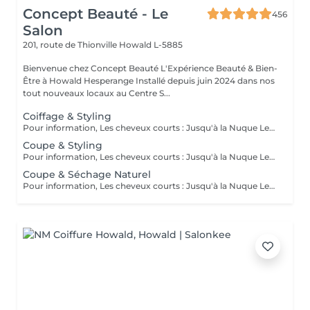
Concept Beauté - Le
456
Salon
201, route de Thionville
Howald L-5885
Bienvenue chez Concept Beauté L'Expérience Beauté & Bien-
Être à Howald Hesperange Installé depuis juin 2024 dans nos
tout nouveaux locaux au Centre S...
Coiffage & Styling
Pour information, Les cheveux courts : Jusqu'à la Nuque Les cheveux mi-longs : Jusqu'à l'épaule Les cheveux longs : En dessous de l'épaule Un supplément sera demandé pour les cheveux très longs, (jusqu'au milieu du dos)
Coupe & Styling
Pour information, Les cheveux courts : Jusqu'à la Nuque Les cheveux mi-longs : Jusqu'à l'épaule Les cheveux longs : En dessous de l'épaule Un supplément sera demandé pour les cheveux très longs, (jusqu'au milieu du dos)
Coupe & Séchage Naturel
Pour information, Les cheveux courts : Jusqu'à la Nuque Les cheveux mi-longs : Jusqu'à l'épaule Les cheveux longs : En dessous de l'épaule Un supplément sera demandé pour les cheveux très long, (jusqu'au milieu du dos)