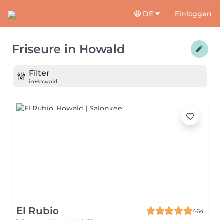
DE
Einloggen
Friseure
in
Howald
Filter
in
Howald
El Rubio
464