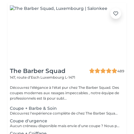
The Barber Squad
489
147, route d’Esch
Luxembourg L-1471
Découvrez l'élégance à l'état pur chez The Barber Squad. Des
coupes modernes aux rasages impeccables , notre équipe de
professionnels est là pour subl...
Coupe + Barbe & Soin
Découvrez l'expérience complète de chez The Barber Squad ! Shampooing & soins profonds + Coupe complète + Coiffage. Taille de Barbe & Contours à la lame & soins régénérant + Serviette Chaude & Froide + Nettoyage exfoliant du visage + Vapeur + Massage Relaxant + After Shave + Huile à barbe + Hydratation de la peau . Pour que votre expérience chez nous soit optimal , une boisson de votre choix vous est offerte !
Coupe d'urgence
Aucun créneau disponible mais envie d'une coupe ? Nous pouvons vous proposer un rendez-vous avant ou après nos horaires, ou durant la pause. Pour cette prestation, merci de contacter directement le shop.
Coupe + Coiffage