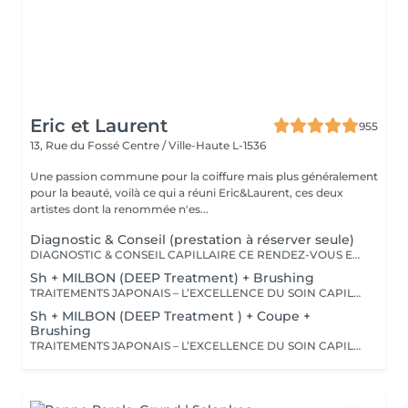
Eric et Laurent
955
13, Rue du Fossé
Centre / Ville-Haute L-1536
Une passion commune pour la coiffure mais plus généralement
pour la beauté, voilà ce qui a réuni Eric&Laurent, ces deux
artistes dont la renommée n'es...
Diagnostic & Conseil (prestation à réserver seule)
DIAGNOSTIC & CONSEIL CAPILLAIRE CE RENDEZ-VOUS EST EXCLUSIVEMENT RÉSERVÉ À UNE PREMIÈRE RENCONTRE AVEC NOTRE EXPERT CAPILLAIRE AFIN DE RÉALISER UN DIAGNOSTIC PERSONNALISÉ DE VOS CHEVEUX ET DE VOTRE CUIR CHEVELU. CETTE CONSULTATION DOIT ÊTRE RÉSERVÉE SEULE ET NE PEUT ÊTRE ASSOCIÉE À AUCUNE AUTRE PRESTATION OU RÉSERVATION. À L'ISSUE DE CET ÉCHANGE, UN ACCOMPAGNEMENT ET DES RECOMMANDATIONS ADAPTÉS À VOS BESOINS POURRONT VOUS ÊTRE PROPOSÉS. Diagnostic & Conseil Capillaire Prenez un moment privilégié pour échanger autour de vos cheveux, de vos envies et de vos habitudes. Lors de ce rendez-vous, nous réalisons un diagnostic personnalisé du cuir chevelu et de la fibre capillaire, nous vous orientons vers les coupes, couleurs et traitements les plus adaptés à votre image, à votre routine et à la beauté naturelle de vos cheveux. Nous vous apportons également des conseils personnalisés sur l'entretien à la maison ainsi que sur les produits les plus adaptés à vos besoins pour prolonger les résultats et préserver la beauté de vos cheveux au quotidien. Ce moment permet aussi de répondre à toutes vos questions et de construire ensemble un résultat entièrement sur mesure.
Sh + MILBON (DEEP Treatment) + Brushing
TRAITEMENTS JAPONAIS – L’EXCELLENCE DU SOIN CAPILLAIRE Découvrez un univers de soins capillaires japonais haut de gamme, reconnus pour leur technologie avancée et leurs résultats exceptionnels. Des traitements sur-mesure conçus pour répondre aux besoins spécifiques de chaque chevelure : hydratation, réparation, discipline, cuir chevelu ou nutrition . Chaque traitement agit au cœur de la fibre capillaire pour révéler des cheveux visiblement plus sains, brillants et soyeux. -Nos différentes lignes de traitements : SMOOTH (Collagène) Pour les cheveux emmêlés, ternes ou difficiles à coiffer. • Démêle instantanément • Lisse la fibre capillaire • Apporte douceur et brillance • Toucher léger et soyeux REPAIR (CMADK / Kératine) Pour les cheveux sensibilisés, cassants ou très abîmés. • Répare intensément • Renforce la structure interne du cheveu • Reconstruit la fibre en profondeur • Redonne force et élasticité ANTI-FRIZZ (Céramides / 18-MEA) Pour les cheveux indisciplinés, sensibilisés à l’humidité. • Contrôle les frisottis • Réduit le volume excessif • Protège de l’humidité • Facilite le coiffage • Apporte souplesse et brillance SCALP (Hyaluron / Agents Purifiants) Pour rééquilibrer et purifier le cuir chevelu. Idéal en cas de démangeaisons, pellicules, sécheresse ou excès de sébum. • Apaise le cuir chevelu • Purifie en douceur • Rééquilibre la barrière protectrice naturelle • Favorise un environnement sain pour la pousse Veuillez noter : les tarifs peuvent varier selon la longueur des cheveux, la quantité de produit nécessaire et la complexité de la prestation. Supplément possible à partir de +15€. Pour toute demande spécifique, merci de nous contacter.
Sh + MILBON (DEEP Treatment ) + Coupe +
Brushing
TRAITEMENTS JAPONAIS – L’EXCELLENCE DU SOIN CAPILLAIRE Découvrez un univers de soins capillaires japonais haut de gamme, reconnus pour leur technologie avancée et leurs résultats exceptionnels. Des traitements sur-mesure conçus pour répondre aux besoins spécifiques de chaque chevelure : hydratation, réparation, discipline, cuir chevelu ou nutrition . Chaque traitement agit au cœur de la fibre capillaire pour révéler des cheveux visiblement plus sains, brillants et soyeux. -Nos différentes lignes de traitements : SMOOTH (Collagène) Pour les cheveux emmêlés, ternes ou difficiles à coiffer. • Démêle instantanément • Lisse la fibre capillaire • Apporte douceur et brillance • Toucher léger et soyeux REPAIR (CMADK / Kératine) Pour les cheveux sensibilisés, cassants ou très abîmés. • Répare intensément • Renforce la structure interne du cheveu • Reconstruit la fibre en profondeur • Redonne force et élasticité ANTI-FRIZZ (Céramides / 18-MEA) Pour les cheveux indisciplinés, sensibilisés à l’humidité. • Contrôle les frisottis • Réduit le volume excessif • Protège de l’humidité • Facilite le coiffage • Apporte souplesse et brillance SCALP (Hyaluron / Agents Purifiants) Pour rééquilibrer et purifier le cuir chevelu. Idéal en cas de démangeaisons, pellicules, sécheresse ou excès de sébum. • Apaise le cuir chevelu • Purifie en douceur • Rééquilibre la barrière protectrice naturelle • Favorise un environnement sain pour la pousse Veuillez noter : les tarifs peuvent varier selon la longueur des cheveux, la quantité de produit nécessaire et la complexité de la prestation. Supplément possible à partir de +15€. Pour toute demande spécifique, merci de nous contacter.