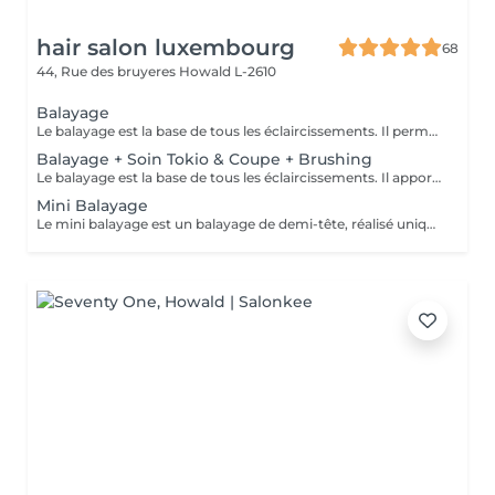
hair salon luxembourg
68
44, Rue des bruyeres
Howald L-2610
Balayage
Le balayage est la base de tous les éclaircissements. Il permet d'apporter de la lumière et de la profondeur grâce à un éclaircissement fondu pouvant aller jusqu'à quatre tons. Cette prestation est généralement réalisée tous les 4 à 6 mois et constitue la base des mini-balayages et des contourings, qui permettent ensuite d'entretenir le résultat sans refaire un balayage complet.
Balayage + Soin Tokio & Coupe + Brushing
Le balayage est la base de tous les éclaircissements. Il apporte lumière et profondeur grâce à un fondu pouvant aller jusqu'à quatre tons. Réalisé tous les 4 à 6 mois, il constitue la base des mini-balayages et des contourings. Pour un résultat optimal, nous recommandons d'y associer le Soin Tokio Inkarami, notre protocole japonais qui répare la fibre en profondeur, renforce le cheveu et prolonge durablement la beauté et l'éclat de votre balayage.
Mini Balayage
Le mini balayage est un balayage de demi-tête, réalisé uniquement sur les zones visibles afin d'entretenir un balayage existant. Il ne s'agit pas d'un balayage complet. Cette prestation est idéale tous les 2 à 3 mois pour raviver votre balayage entre deux prestations complètes. Attention : cette prestation est exclusivement destinée à l'entretien d'un balayage. Si, lors du diagnostic, un balayage complet s'avère nécessaire, le rendez-vous devra être reprogrammé avec la prestation adaptée. Dans ce cas, le mini balayage réservé restera intégralement dû, le temps ayant été spécialement bloqué pour votre rendez-vous. Il appartient à chaque cliente de réserver la prestation correspondant à ses besoins : le balayage pour un éclaircissement complet, ou le mini balayage pour un simple entretien de la partie supérieure du cheveu.