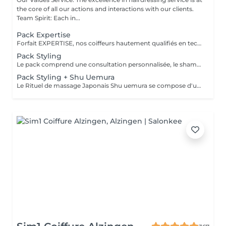
the core of all our actions and interactions with our clients.
Team Spirit: Each in...
Pack Expertise
Forfait EXPERTISE, nos coiffeurs hautement qualifiés en technique anglo-saxonne, en formation continu et diplômés d’une académie anglaise à Paris. Vous offre une séance d’une heure avec votre coach en suivi beauté. Ce pack inclus : 1 h de prestation Un diagnostique personnalisé Shampoing spécifique Haircare Conditioner spécifique Produit de coiffage Coupe Styling Produit de finition
Pack Styling
Le pack comprend une consultation personnalisée, le shampooing et le conditionneur spécifiques REDKEN , le séchage et les produits de styling REDKEN * Tarifs à titre indicatifs à confirmer après la consultation personnalisée établit auprès de votre coiffeur/stylist/spécialiste * La direction se réserve le droit d’apporter des modifications pour le bon fonctionnement du salon
Pack Styling + Shu Uemura
Le Rituel de massage Japonais Shu uemura se compose d'un shampooing et d'un soin d'une durée de 30 minutes pour une relaxation une une réparation intense du cheveu et ensuite le pack styling