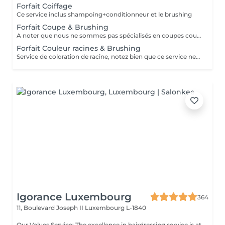
Forfait Coiffage
Ce service inclus shampoing+conditionneur et le brushing
Forfait Coupe & Brushing
A noter que nous ne sommes pas spécialisés en coupes courtes.
Forfait Couleur racines & Brushing
Service de coloration de racine, notez bien que ce service ne permet pas d‘effectuer d’importants éclaircissements tel qu‘un balayage ou des mèches.
Igorance Luxembourg
364
11, Boulevard Joseph II
Luxembourg L-1840
Our Values Service: The excellence in hairdressing service is at