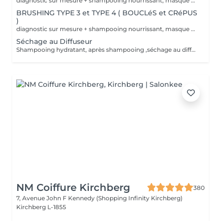
diagnostic sur mesure + shampooing nourrissant, masque hydratant ,coiffage sérum et fixation finale. Important: cheveux sans tresse ni noeuds à l'arrivée; tout noeuds ou tressage entraîne l'annulation et 50% de la prestation est retenu. Toute arrivée retardée de 15-30 minutes ou plus entraînera l'annulation automatique du rendez-vous.
BRUSHING TYPE 3 et TYPE 4 ( BOUCLéS et CRéPUS
)
diagnostic sur mesure + shampooing nourrissant, masque hydratant ,coiffage sérum et fixation finale. Important: cheveux sans tresse ni noeuds à l'arrivée; tout noeuds ou tressage entraîne l'annulation et 50% de la prestation est retenu. Toute arrivée retardée de 15-30 minutes ou plus entraînera l'annulation automatique du rendez-vous.
Séchage au Diffuseur
Shampooing hydratant, après shampooing ,séchage au diffuseur sérum et fixation finale. Important: cheveux sans tresse ni nud à l'arrivée; tout nud ou tressage entraîne l'annulation et 50% de la prestation est retenu. Toute arrivée retardée de 15-30 minutes ou plus entraînera l'annulation automatique du rendez-vous.
NM Coiffure Kirchberg
380
7, Avenue John F Kennedy (Shopping Infinity Kirchberg)
Kirchberg L-1855