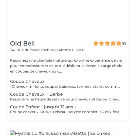
Old Bell
93
34, Rue du fossé
Esch-sur-Alzette L-3260
Rejoignez une clientèle mature qui exprime expérience de vie,
pour connaisseurs et ceux qui désirent le devenir. Large choix
en coupes de cheveux au c...
Coupe Cheveux
-Cheveux mi-long, coupes buisness, tombé naturel, communiquez élégance -Cheveux courts, découvrez nos dégradés fait à main -Cheveux long, laissez vous conseillez, le sur mesure vous attend 100% CISEAU
Coupe Cheveux + Barbe
Réserver une heure de service pour cheveux et barbe. Cheveux 100% ciseau, barbe mix ciseaux / tondeuse.
Coupe Enfant ( jusqu'a 12 ans )
Coupe cheveux 100% au ciseau, service complet (36 prix fixe)