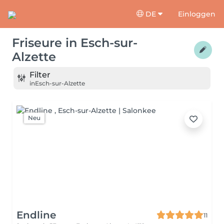
DE
Einloggen
Friseure
in
Esch-sur-
Alzette
Filter
in
Esch-sur-Alzette
Neu
Endline
11