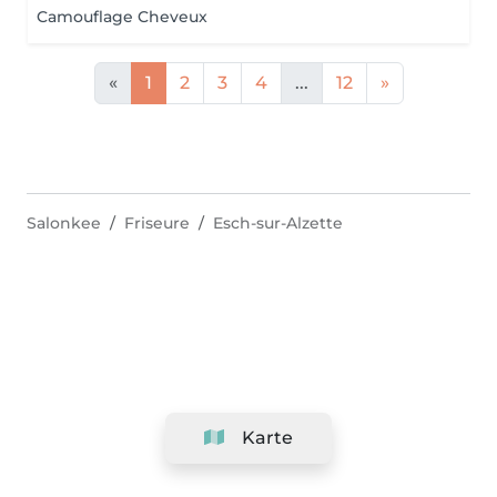
Camouflage Cheveux
«
1
2
3
4
...
12
»
Salonkee
Friseure
Esch-sur-Alzette
Karte