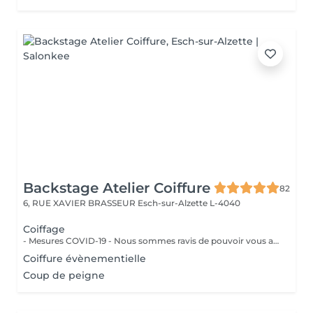
Backstage Atelier Coiffure
82
6, RUE XAVIER BRASSEUR
Esch-sur-Alzette L-4040
Coiffage
- Mesures COVID-19 - Nous sommes ravis de pouvoir vous accueillir à partir du 11 mai 2020 . Dans la mesure du possible : - Réserver un jour et un créneau en semaine si vous n'avez pas de contrainte pro./perso. - Venir seul aux rendez-vous - Se présenter au salon à l'heure prévue - Porter un masque et des gants - Respecter la distanciation - Prévoyez une boisson et de la lecture si besoin - Privilégier les modes de paiements sans contact Un grand merci d'avance pour votre compréhension. Au plaisir de vous revoir très vite.
Coiffure évènementielle
Coup de peigne