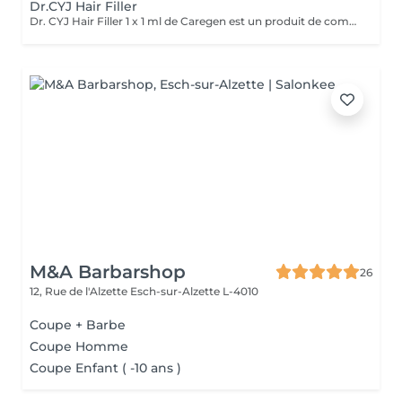
Dr.CYJ Hair Filler
Dr. CYJ Hair Filler 1 x 1 ml de Caregen est un produit de comblement capillaire basé sur un complexe peptidique qui établit de nouvelles normes dans le domaine de la dermatologie esthétique. La formule brevetée se compose de sept peptides révolutionnaires en combinaison avec de l'acide hyaluronique pour la croissance des cheveux, qui sont doux pour le corps du patient. En revitalisant les follicules pileux et en favorisant la circulation sanguine dans le cuir chevelu, la chute des cheveux est stoppée et une nouvelle pousse de cheveux est induite. Le produit couvre un domaine important de l'esthétique : il n'a jamais été aussi facile de faire quelque chose contre les cheveux fatigués, faibles et mous. En revitalisant le cuir chevelu et les cellules de la peau, le flux sanguin vers la surface de la tête est favorisé. De plus, les follicules pileux sont renforcés, la chute des cheveux est prévenue et la croissance des cheveux est stimulée - pour des cheveux pleins, sains et forts à tous les âges. Traitement standard : 1 séance toutes les 2 semaines pendant 8 semaines (Total : 4 séances). Traitement intensif : 1 séance toutes les 2 semaines pendant 8 semaines (Total : 4 séances) + 1 séance par mois pendant 3 mois (jusqu'à 6 mois).
M&A Barbarshop
26
12, Rue de l'Alzette
Esch-sur-Alzette L-4010
Coupe + Barbe
Coupe Homme
Coupe Enfant ( -10 ans )