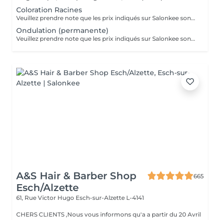
Coloration Racines
Veuillez prendre note que les prix indiqués sur Salonkee sont communiqués à titre informatif et s'entendent de base. Ces derniers sont susceptibles de varier selon le diagnostic réalisé à votre arrivée au salon et l'expertise du professionnel à qui vous confiez votre beauté. Dans tous les cas, un devis précis vous sera proposé et toutes réalisations de prestations seront effectuées avec votre accord. Un grand merci d'avance pour votre compréhension. Au plaisir de vous recevoir très vite.
Ondulation (permanente)
Veuillez prendre note que les prix indiqués sur Salonkee sont communiqués à titre informatif et s'entendent de base. Ces derniers sont susceptibles de varier selon le diagnostic réalisé à votre arrivée au salon et l'expertise du professionnel à qui vous confiez votre beauté. Dans tous les cas, un devis précis vous sera proposé et toutes réalisations de prestations seront effectuées avec votre accord. Un grand merci d'avance pour votre compréhension. Au plaisir de vous recevoir très vite.
A&S Hair & Barber Shop
665
Esch/Alzette
61, Rue Victor Hugo
Esch-sur-Alzette L-4141
CHERS CLIENTS ,Nous vous informons qu'a a partir du 20 Avril