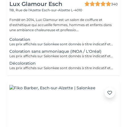
Lux Glamour Esch
340
118, Rue de l'Azette
Esch-sur-Alzette L-4010
Fondé en 2014, Lux Glamour est un salon de coiffure et
d'esthétique qui accueille femmes, hommes et enfants dans
une ambiance chaleureuse et professio...
Coloration
Les prix affichés sur Salonkee sont donnés à titre indicatif et représentent les tarifs de base. Ceux-ci peuvent varier en fonction du diagnostic effectué lors de votre arrivée au salon et de l'expertise du professionnel à qui vous confiez vos soins de beauté. Dans tout les cas, un devis détaillé vous sera proposé et toute prestation sera réalisée avec votre accord.
Coloration sans ammoniaque (INOA / L'Oréal)
Les prix affichés sur Salonkee sont donnés à titre indicatif et représentent les tarifs de base. Ceux-ci peuvent varier en fonction du diagnostic effectué lors de votre arrivée au salon et de l'expertise du professionnel à qui vous confiez vos soins de beauté. Dans tout les cas, un devis détaillé vous sera proposé et toute prestation sera réalisée avec votre accord.
Décoloration
Les prix affichés sur Salonkee sont donnés à titre indicatif et représentent les tarifs de base. Ceux-ci peuvent varier en fonction du diagnostic effectué lors de votre arrivée au salon et de l'expertise du professionnel à qui vous confiez vos soins de beauté. Dans tout les cas, un devis détaillé vous sera proposé et toute prestation sera réalisée avec votre accord.