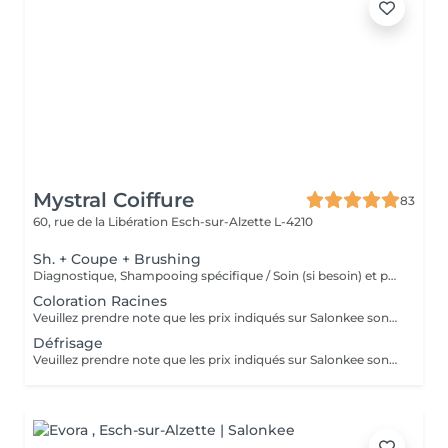
Mystral Coiffure
83
60, rue de la Libération
Esch-sur-Alzette L-4210
Sh. + Coupe + Brushing
Diagnostique, Shampooing spécifique / Soin (si besoin) et produits de coiffage inclus
Coloration Racines
Veuillez prendre note que les prix indiqués sur Salonkee sont communiqués à titre informatif et s'entendent de base. Ces derniers sont susceptibles de varier selon le diagnostic réalisé à votre arrivée au salon et l'expertise du professionnel à qui vous confiez votre beauté. Dans tous les cas, un devis précis vous sera proposé et toutes réalisations de prestations seront effectuées avec votre accord. Un grand merci d'avance pour votre compréhension. Au plaisir de vous recevoir très vite.
Défrisage
Veuillez prendre note que les prix indiqués sur Salonkee sont communiqués à titre informatif et s'entendent de base. Ces derniers sont susceptibles de varier selon le diagnostic réalisé à votre arrivée au salon et l'expertise du professionnel à qui vous confiez votre beauté. Dans tous les cas, un devis précis vous sera proposé et toutes réalisations de prestations seront effectuées avec votre accord. Un grand merci d'avance pour votre compréhension. Au plaisir de vous recevoir très vite.