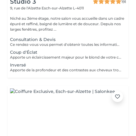
Studio 3
191
9, rue de l'Alzette
Esch-sur-Alzette L-4011
Niché au 3ème étage, notre salon vous accueille dans un cadre
épuré et raffiné, baigné de lumière et de douceur. Depuis nos
larges fenêtres, profitez ...
Consultation & Devis
Ce rendez-vous vous permet d'obtenir toutes les informations nécessaires avant votre prestation : - conseils personnalisés - étude de vos besoins - diagnostic du cheveu Le montant de la consultation sera déduit de votre prestation finale si vous réservez immédiatement après ce rendez-vous.
Coup d'Éclat
Apporte un éclaircissement majeur pour le blond de votre choix - consultation - balayage - soin epres - gloss - coupe & coiffage Le prix peut varier selon la quantité des produits utilisés.
Inversé
Apporte de la profondeur et des contrastes aux cheveux trop clairs suite à un balayage ou décoloration - consultation - balayage - soin epres - gloss - coupe & coiffage Le prix peut varier selon la quantité des produits utilisés.