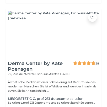
Derma Center by Kate
28
Poensgen
72, Rue de l'Alzette
Esch-sur-Alzette L-4010
Ästhetische Medizin ist die Rückmeldung auf Bedürfnisse des
modernen Menschen. Sie ist effektiver und weniger invasiv als
zuvor. Sie kann tatsächlich ...
MESOESTETIC C. prof 231 dutexome solution
Solution c.prof 231 Dutexome une solution vitaminée contenant une combinaison unique d'exosomes, de dutastéride à 0,05 %, de tripeptide de cuivre, de biotine et d'autres vitamines B, spécialement formulée pour réduire la chute des cheveux. Elle contrôle la chute des cheveux, normalise le cycle de vie du cheveu, inhibe la formation de DHT, augmente la densité capillaire et réduit la miniaturisation des follicules pileux. Elle améliore l'ancrage du bulbe pileux dans le follicule et favorise la microcirculation et le transport des nutriments. INDICATIONS Chute de cheveux d'origine hormonale chez les deux sexes Chute de cheveux réactionnelle après l'allaitement Chute de cheveux progressive à la ménopause Chute de cheveux saisonnière ou due à des carences nutritionnelles INGRÉDIENTS ACTIFS Dutastéride, exosomes végétaux, peptides de cuivre, complexe de vitamines B Le dutastéride est un inhibiteur de la 5-alpha-réductase qui bloque la DHT, hormone responsable de la chute des cheveux. La mésothérapie consiste à injecter le médicament directement dans le cuir chevelu, minimisant ainsi les effets secondaires. Des études scientifiques confirment l'efficacité de cette méthode ; l'une d'elles a notamment démontré une augmentation de la densité capillaire chez plus de 90 % des patients. Ses avantages incluent son action locale, son effet durable et la possibilité d'une application quotidienne. Le traitement dure de 20 à 40 minutes et consiste en des micro-injections de dutastéride dans le cuir chevelu, généralement en 4 à 6 séances espacées de 2 à 4 semaines.