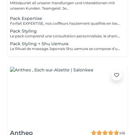
Mittelpunkt all unserer Handlungen und Interaktionen mit
unseren Kunden. Teamgeist: Je...
Pack Expertise
Forfait EXPERTISE, nos coiffeurs hautement qualifiés en technique anglo-saxonne, en formation continu et diplômés d’une académie anglaise à Paris. Vous offre une séance d’une heure avec votre coach en suivi beauté. Ce pack inclus : 1 h de prestation Un diagnostique personnalisé Shampoing spécifique Haircare Conditioner spécifique Produit de coiffage Coupe Styling Produit de finition
Pack Styling
Le pack comprend une consultation personnalisée, le shampooing et le conditionneur spécifiques REDKEN/ SHU UEMURA , le séchage et les produits de styling REDKEN/ SHU UEMURA * Tarifs à titre indicatifs à confirmer après la consultation personnalisée établit auprès de votre coiffeur/stylist/spécialiste * La direction se réserve le droit d’apporter des modifications pour le bon fonctionnement du salon
Pack Styling + Shu Uemura
Le Rituel de massage Japonais Shu uemura se compose d'un shampooing et d'un soin d'une durée de 30 minutes pour une relaxation une une réparation intense du cheveu et ensuite le pack styling
Antheo
416