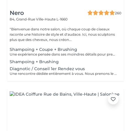
Nero
260
84, Grand-Rue
Ville-Haute L-1660
"Bienvenue dans notre salon, où chaque coup de ciseaux
raconte une histoire de style et d'audace. Ici, nous sculptons
plus que des cheveux, nous créon...
Shampoing + Coupe + Brushing
Une expérience pensée dans ses moindres détails pour prendre soin de vous comme il se doit. Nous commençons par un shampoing d'exception, sélectionné avec soin selon la nature et les besoins de votre chevelure, agrémenté d'un massage enveloppant du cuir chevelu pour une détente absolue. Vient ensuite la coupe, précédée d'un diagnostic personnalisé pour cerner vos envies et sublimer votre style. Chaque geste est maîtrisé, chaque détail soigné. Pour finir, un brushing raffiné vient parachever le résultat lisse et soyeux, volumisé ou subtilement ondulé, selon vos désirs. Vous repartez avec une chevelure magnifiée et un éclat qui se remarque.
Shampoing + Brushing
Diagnotic / Conseil 1er Rendez vous
Une rencontre dédiée entièrement à vous. Nous prenons le temps d'analyser votre chevelure, de comprendre vos habitudes et d'échanger sur vos envies pour définir ensemble la routine et le style qui vous correspondent vraiment. Un moment privilégié pour poser les bases d'un suivi sur mesure.