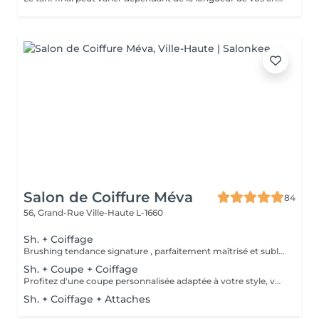
Salon de Coiffure Méva
84
56, Grand-Rue
Ville-Haute L-1660
Sh. + Coiffage
Brushing tendance signature , parfaitement maîtrisé et sublimé selon votre coupe , la nature de votre chevelure ou l'événement que vous préparez . Le tout débute par un rituel shampooing relaxant , suivi d'un soin capillaire adapté, puis d'un coiffage signature réalisé avec des produits professionnels soigneusement sélectionnés pour révéler votre style.
Sh. + Coupe + Coiffage
Profitez d'une coupe personnalisée adaptée à votre style, votre visage et la nature de vos cheveux. Après un conseil sur-mesure, nous réalisons une coupe précise et moderne, facile à entretenir. Consultation experte Shampooing adapté à vos cheveux et votre cuir chevelu Massage Coupe Soins coiffants Coiffage
Sh. + Coiffage + Attaches