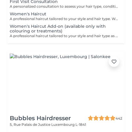
First Visit Consultation
A personalized consultation to assess your hair type, condition, and goals helping us recommend the perfect treatments, color, or cut to suit your style and lifestyle.
Women's Haircut
A professional haircut tailored to your style and hair type. We begin with a short consultation to discuss your expectations, followed by a gentle wash while you relax lying comfortably in our Maletti chair, a precise cut, and a smooth blow-dry. We use Dyson Pro tools that protect your hair from excessive heat and deliver a sleek, polished finish. LaBiosthétique care and styling products provide holistic care for hair and scalp, combining scientific research with carefully selected natural ingredients. All brushes are sanitised with Sibel equipment, which effectively removes hair, product buildup, and impurities while reducing bacteria on the brush surface to maintain high hygiene standards for every client. For a more defined final look, styling can be added as an add-on. Simple, Moderate, Complex This grading reflects your hair's individual characteristics, such as texture, density, and length and is assessed by your hairdresser at the start of your visit. Not sure which to choose? We recommend booking Complex. The price will be adjusted after your consultation. Note: This is not related to the difficulty of haircuts or timing.
Women's Haircut Add-on (available only with
colouring or treatments)
A professional haircut tailored to your style and hair type as an add-on to colouring or treatments. We begin with a short consultation to discuss your expectations, followed by a gentle wash while you relax lying comfortably in our Maletti chair, a precise cut, and a smooth blow-dry. We use Dyson Pro tools that protect your hair from excessive heat and deliver a sleek, polished finish. LaBiosthétique care and styling products provide holistic care for hair and scalp, combining scientific research with carefully selected natural ingredients. All brushes are sanitised with Sibel equipment, which effectively removes hair, product buildup, and impurities while reducing bacteria on the brush surface to maintain high hygiene standards for every client. For a more defined final look, styling can be added as an add-on. Simple, Moderate, Complex This grading reflects your hair's individual characteristics, such as texture, density, and length and is assessed by your hairdresser at the start of your visit. Not sure which to choose? We recommend booking Complex. The price will be adjusted after your consultation. Note: This is not related to the difficulty of haircuts or timing.
Bubbles Hairdresser
442
5, Rue Palais de Justice
Luxembourg L-1841