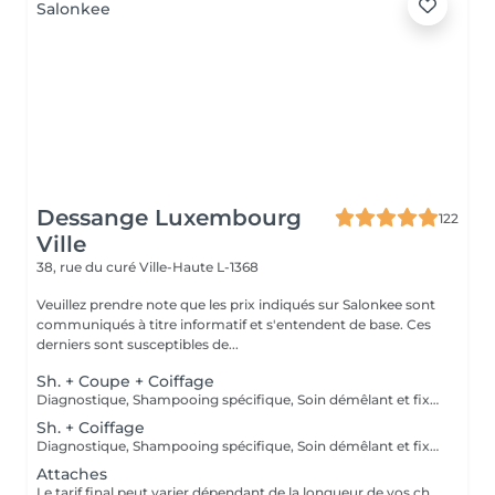
Dessange Luxembourg
122
Ville
38, rue du curé
Ville-Haute L-1368
Veuillez prendre note que les prix indiqués sur Salonkee sont
communiqués à titre informatif et s'entendent de base. Ces
derniers sont susceptibles de...
Sh. + Coupe + Coiffage
Diagnostique, Shampooing spécifique, Soin démêlant et fixation inclus. Veuillez prendre note que les prix indiqués sur Salonkee sont communiqués à titre informatif et s'entendent de base. Ces derniers sont susceptibles de varier selon le diagnostic réalisé à votre arrivée au salon et l'expertise du professionnel à qui vous confiez votre beauté. Dans tous les cas, un devis précis vous sera proposé et toutes réalisations de prestations seront effectuées avec votre accord.
Sh. + Coiffage
Diagnostique, Shampooing spécifique, Soin démêlant et fixation inclus. Veuillez prendre note que les prix indiqués sur Salonkee sont communiqués à titre informatif et s'entendent de base. Ces derniers sont susceptibles de varier selon le diagnostic réalisé à votre arrivée au salon et l'expertise du professionnel à qui vous confiez votre beauté. Dans tous les cas, un devis précis vous sera proposé et toutes réalisations de prestations seront effectuées avec votre accord.
Attaches
Le tarif final peut varier dépendant de la longueur de vos cheveux ainsi que des soins et produits utilisés.