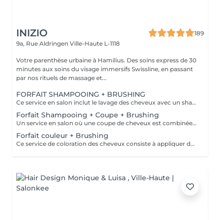
INIZIO
189
9a, Rue Aldringen
Ville-Haute L-1118
Votre parenthèse urbaine à Hamilius. Des soins express de 30
minutes aux soins du visage immersifs Swissline, en passant
par nos rituels de massage et...
FORFAIT SHAMPOOING + BRUSHING
Ce service en salon inclut le lavage des cheveux avec un shampoing et un après-shampoing pour nettoyer et nourrir, suivi d'un brushing professionnel réalisé avec un sèche-cheveux et des brosses pour coiffer les cheveux. Le brushing crée une finition lisse, brillante et volumineuse, adaptée au look désiré, que ce soit lisse, ondulé ou bouclé. Cheveux courts : jusqu'à la nuque Cheveux mi-longs : jusqu'aux épaules Cheveux longs : en dessous des épaules Cheveux très longs : jusqu'au milieu du dos
Forfait Shampooing + Coupe + Brushing
Un service en salon où une coupe de cheveux est combinée avec un brushing professionnel. Cela inclut la coupe des cheveux selon la forme et la longueur désirées, suivie du séchage et du coiffage à l'aide d'un sèche-cheveux et d'une brosse pour obtenir une finition lisse et soignée. Cheveux courts : jusqu'à la nuque Cheveux mi-longs : jusqu'aux épaules Cheveux longs : en dessous des épaules Cheveux très longs : jusqu'au milieu du dos
Forfait couleur + Brushing
Ce service de coloration des cheveux consiste à appliquer des produits colorants professionnels de la marque reconnue Davines pour changer, sublimer ou rafraîchir la couleur des cheveux, assurant des résultats éclatants et durables. Davines propose des produits de coloration avec et sans ammoniaque. Veuillez choisir parmi les options suivantes. Note : si vous souhaitez compléter votre look par une coupe de cheveux, veuillez sélectionner l'option de service séparée "Coupe femme (en supplément de la coloration/mèches)" dans notre menu de services.