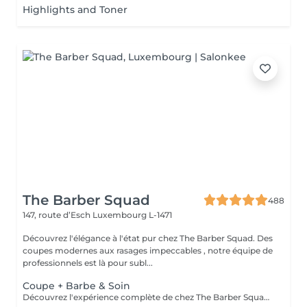
Highlights and Toner
The Barber Squad
488
147, route d’Esch
Luxembourg L-1471
Découvrez l'élégance à l'état pur chez The Barber Squad. Des
coupes modernes aux rasages impeccables , notre équipe de
professionnels est là pour subl...
Coupe + Barbe & Soin
Découvrez l'expérience complète de chez The Barber Squad ! Shampooing & soins profonds + Coupe complète + Coiffage. Taille de Barbe & Contours à la lame & soins régénérant + Serviette Chaude & Froide + Nettoyage exfoliant du visage + Vapeur + Massage Relaxant + After Shave + Huile à barbe + Hydratation de la peau . Pour que votre expérience chez nous soit optimal , une boisson de votre choix vous est offerte !