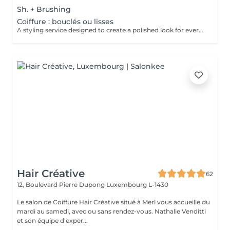
Sh. + Brushing
Coiffure : bouclés ou lisses
A styling service designed to create a polished look for everyday elegance or a special occasion. Depending on the desired result, the hair may be blow-dried, smoothed, waved or styled into a more defined finish. Result: beautifully styled hair with movement, shape and a finished look. Recommended frequency: as needed.
Hair Créative
62
12, Boulevard Pierre Dupong
Luxembourg L-1430
Le salon de Coiffure Hair Créative situé à Merl vous accueille du
mardi au samedi, avec ou sans rendez-vous. Nathalie Venditti
et son équipe d'exper...