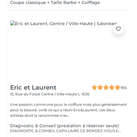
Coupe classique + Taille Barbe + Coiffage
Eric et Laurent
955
13, Rue du Fossé
Centre / Ville-Haute L-1536
Une passion commune pour la coiffure mais plus généralement
pour la beauté, voilà ce qui a réuni Eric&Laurent, ces deux
artistes dont la renommée n'es...
Diagnostic & Conseil (prestation à réserver seule)
DIAGNOSTIC & CONSEIL CAPILLAIRE CE RENDEZ-VOUS EST EXCLUSIVEMENT RÉSERVÉ À UNE PREMIÈRE RENCONTRE AVEC NOTRE EXPERT CAPILLAIRE AFIN DE RÉALISER UN DIAGNOSTIC PERSONNALISÉ DE VOS CHEVEUX ET DE VOTRE CUIR CHEVELU. CETTE CONSULTATION DOIT ÊTRE RÉSERVÉE SEULE ET NE PEUT ÊTRE ASSOCIÉE À AUCUNE AUTRE PRESTATION OU RÉSERVATION. À L'ISSUE DE CET ÉCHANGE, UN ACCOMPAGNEMENT ET DES RECOMMANDATIONS ADAPTÉS À VOS BESOINS POURRONT VOUS ÊTRE PROPOSÉS. Diagnostic & Conseil Capillaire Prenez un moment privilégié pour échanger autour de vos cheveux, de vos envies et de vos habitudes. Lors de ce rendez-vous, nous réalisons un diagnostic personnalisé du cuir chevelu et de la fibre capillaire, nous vous orientons vers les coupes, couleurs et traitements les plus adaptés à votre image, à votre routine et à la beauté naturelle de vos cheveux. Nous vous apportons également des conseils personnalisés sur l'entretien à la maison ainsi que sur les produits les plus adaptés à vos besoins pour prolonger les résultats et préserver la beauté de vos cheveux au quotidien. Ce moment permet aussi de répondre à toutes vos questions et de construire ensemble un résultat entièrement sur mesure.