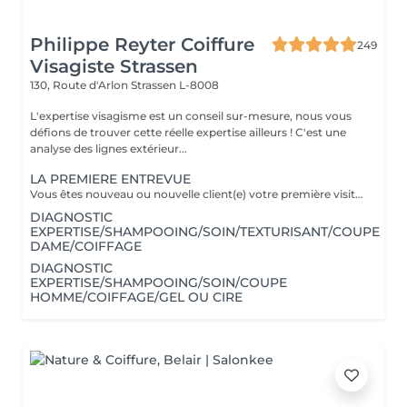
Philippe Reyter Coiffure
249
Visagiste Strassen
130, Route d'Arlon
Strassen L-8008
L'expertise visagisme est un conseil sur-mesure, nous vous
défions de trouver cette réelle expertise ailleurs ! C'est une
analyse des lignes extérieur...
LA PREMIERE ENTREVUE
Vous êtes nouveau ou nouvelle client(e) votre première visite est une Entrevue. (Temps 30 minutes) Cette entrevue ne comprend aucun service de réalisation, il y aura des tests de styles, de communications et du conseils. Nous apprenons à vous connaitre et nous vous conseillons sur tous vos souhaits, afin de préparer notre premier rendez-vous. Cette Entrevue, nous permettra d'avoir une approche afin de comprendre en détail vos désirs et vos envies pour votre futur coupe ou couleur. Nous élaborons ensemble nos différentes méthodes de travail autour d'un thé ou un café pour vous proposer les services adaptés en vous indiquant un devis complet afin de fixer le prochain rendez-vous pour la réalisation.
DIAGNOSTIC
EXPERTISE/SHAMPOOING/SOIN/TEXTURISANT/COUPE
DAME/COIFFAGE
DIAGNOSTIC
EXPERTISE/SHAMPOOING/SOIN/COUPE
HOMME/COIFFAGE/GEL OU CIRE