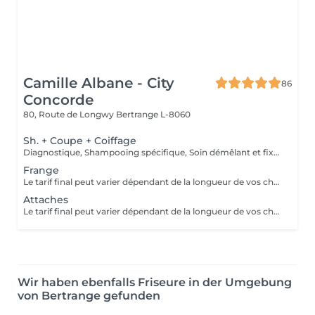
Camille Albane - City
86
Concorde
80, Route de Longwy
Bertrange L-8060
Sh. + Coupe + Coiffage
Diagnostique, Shampooing spécifique, Soin démêlant et fixation inclus. Veuillez prendre note que les prix indiqués sur Salonkee sont communiqués à titre informatif et s'entendent de base. Ces derniers sont susceptibles de varier selon le diagnostic réalisé à votre arrivée au salon et l'expertise du professionnel à qui vous confiez votre beauté. Dans tous les cas, un devis précis vous sera proposé et toutes réalisations de prestations seront effectuées avec votre accord.
Frange
Le tarif final peut varier dépendant de la longueur de vos cheveux ainsi que des soins et produits utilisés.
Attaches
Le tarif final peut varier dépendant de la longueur de vos cheveux ainsi que des soins et produits utilisés.
Wir haben ebenfalls Friseure in der Umgebung
von Bertrange gefunden