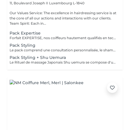
11, Boulevard Joseph II
Luxembourg L-1840
Our Values Service: The excellence in hairdressing service is at
the core of all our actions and interactions with our clients.
Team Spirit: Each in...
Pack Expertise
Forfait EXPERTISE, nos coiffeurs hautement qualifiés en technique anglo-saxonne, en formation continu et diplômés d’une académie anglaise à Paris. Vous offre une séance d’une heure avec votre coach en suivi beauté. Ce pack inclus : 1 h de prestation Un diagnostique personnalisé Shampoing spécifique Haircare Conditioner spécifique Produit de coiffage Coupe Styling Produit de finition
Pack Styling
Le pack comprend une consultation personnalisée, le shampooing et le conditionneur spécifiques REDKEN , le séchage et les produits de styling REDKEN * Tarifs à titre indicatifs à confirmer après la consultation personnalisée établit auprès de votre coiffeur/stylist/spécialiste * La direction se réserve le droit d’apporter des modifications pour le bon fonctionnement du salon
Pack Styling + Shu Uemura
Le Rituel de massage Japonais Shu uemura se compose d'un shampooing et d'un soin d'une durée de 30 minutes pour une relaxation une une réparation intense du cheveu et ensuite le pack styling