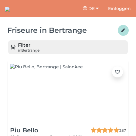
DE
Einloggen
Friseure
in
Bertrange
Filter
in
Bertrange
Piu Bello
287