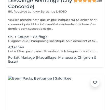
Dessange Bertrange (City
289
Concorde)
80, Route de Longwy
Bertrange L-8080
Veuillez prendre note que les prix indiqués sur Salonkee sont
communiqués à titre informatif et s'entendent de base. Ces
derniers sont susceptibles de...
Sh. + Coupe + Coiffage
Diagnostique, Shampooing spécifique, Soin démêlant et fixation inclus. Veuillez prendre note que les prix indiqués sur Salonkee sont communiqués à titre informatif et s'entendent de base. Ces derniers sont susceptibles de varier selon le diagnostic réalisé à votre arrivée au salon et l'expertise du professionnel à qui vous confiez votre beauté. Dans tous les cas, un devis précis vous sera proposé et toutes réalisations de prestations seront effectuées avec votre accord.
Attaches
Le tarif final peut varier dépendant de la longueur de vos cheveux ainsi que des soins et produits utilisés.
Forfait Mariage (Maquillage, Manucure, Chignon &
Essai)