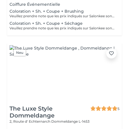
Coiffure Événementielle
Coloration + Sh. + Coupe + Brushing
Veuillez prendre note que les prix indiqués sur Salonkee sont communiqués à titre informatif et s'entendent de base. Ces derniers sont susceptibles de varier selon le diagnostic réalisé à votre arrivée au salon et l'expertise du professionnel à qui vous confiez votre beauté. Dans tous les cas, un devis précis vous sera proposé et toutes réalisations de prestations seront effectuées avec votre accord. Un grand merci d'avance pour votre compréhension. Au plaisir de vous recevoir très vite.
Coloration + Sh. + Coupe + Séchage
Veuillez prendre note que les prix indiqués sur Salonkee sont communiqués à titre informatif et s'entendent de base. Ces derniers sont susceptibles de varier selon le diagnostic réalisé à votre arrivée au salon et l'expertise du professionnel à qui vous confiez votre beauté. Dans tous les cas, un devis précis vous sera proposé et toutes réalisations de prestations seront effectuées avec votre accord. Un grand merci d'avance pour votre compréhension. Au plaisir de vous recevoir très vite.
Neu
The Luxe Style
5
Dommeldange
2, Route d' Echternarch
Dommeldange L-1453