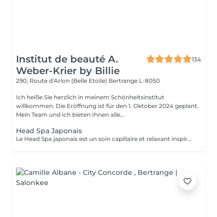
Institut de beauté A.
134
Weber-Krier by Billie
290, Route d'Arlon (Belle Etoile)
Bertrange L-8050
Ich heiße Sie herzlich in meinem Schönheitsinstitut
willkommen. Die Eröffnung ist für den 1. Oktober 2024 geplant.
Mein Team und ich bieten Ihnen alle...
Head Spa Japonais
Le Head Spa japonais est un soin capillaire et relaxant inspiré des rituels de bien-être japonais. Alliant techniques de massage du cuir chevelu, soins purifiants et hydratants, il cible à la fois la santé des cheveux et l'apaisement de l'esprit. Grâce à des mouvements précis et à des produits naturels, ce rituel libère les tensions, améliore la circulation sanguine et stimule la croissance capillaire. Idéal pour ceux qui recherchent un moment de détente profonde et des cheveux revitalisés, le Head Spa japonais apporte fraîcheur, équilibre et éclat des racines aux pointes.