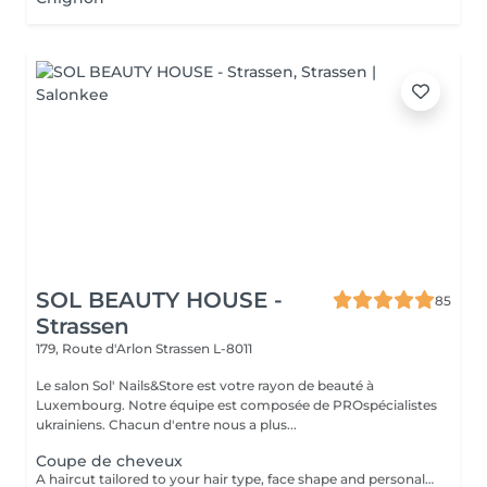
SOL BEAUTY HOUSE -
85
Strassen
179, Route d'Arlon
Strassen L-8011
Le salon Sol' Nails&Store est votre rayon de beauté à
Luxembourg. Notre équipe est composée de PROspécialistes
ukrainiens. Chacun d'entre nous a plus...
Coupe de cheveux
A haircut tailored to your hair type, face shape and personal style. The service includes consultation, cutting and final styling for a clean and flattering result. Result: refreshed hair shape, improved structure and an easy-to-maintain look. Recommended frequency: every 6 to 8 weeks, depending on the haircut and hair growth.