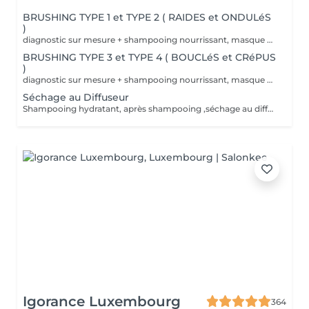
BRUSHING TYPE 1 et TYPE 2 ( RAIDES et ONDULéS
)
diagnostic sur mesure + shampooing nourrissant, masque hydratant ,coiffage sérum et fixation finale. Important: cheveux sans tresse ni noeuds à l'arrivée; tout noeuds ou tressage entraîne l'annulation et 50% de la prestation est retenu. Toute arrivée retardée de 15-30 minutes ou plus entraînera l'annulation automatique du rendez-vous.
BRUSHING TYPE 3 et TYPE 4 ( BOUCLéS et CRéPUS
)
diagnostic sur mesure + shampooing nourrissant, masque hydratant ,coiffage sérum et fixation finale. Important: cheveux sans tresse ni noeuds à l'arrivée; tout noeuds ou tressage entraîne l'annulation et 50% de la prestation est retenu. Toute arrivée retardée de 15-30 minutes ou plus entraînera l'annulation automatique du rendez-vous.
Séchage au Diffuseur
Shampooing hydratant, après shampooing ,séchage au diffuseur sérum et fixation finale. Important: cheveux sans tresse ni nud à l'arrivée; tout nud ou tressage entraîne l'annulation et 50% de la prestation est retenu. Toute arrivée retardée de 15-30 minutes ou plus entraînera l'annulation automatique du rendez-vous.
Igorance Luxembourg
364