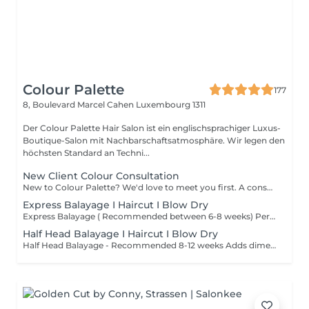
Colour Palette
177
8, Boulevard Marcel Cahen
Luxembourg 1311
Der Colour Palette Hair Salon ist ein englischsprachiger Luxus-
Boutique-Salon mit Nachbarschaftsatmosphäre. Wir legen den
höchsten Standard an Techni...
New Client Colour Consultation
New to Colour Palette? We'd love to meet you first. A consultation is required before booking any new colour service, including highlights, balayage, blonding, and colour transformations. During your consultation, we'll discuss your hair goals, assess your hair, and create a personalised colour plan together. Solid root retouch appointments are exempt from this requirement. Ideal for: Major colour changes Colour corrections First-time lightening or blonding Extension inquiries Unsure clients
Express Balayage I Haircut I Blow Dry
Express Balayage ( Recommended between 6-8 weeks) Perfect for a quick refresh between appointments. Focuses around the face and top hairline to brighten your colour and maintain your existing balayage. Ideal if you want to keep your existing balayage looking fresh without a full colour service. What is a Balayage / Lived-In Colour / Colour Melt? Looking for effortless, low-maintenance colour with a soft, natural grow-out? Balayage, lived-in colour, and colour melts are all designed to create seamless dimension and beautifully blended tones that enhance your natural colour while requiring fewer salon visits than traditional highlights. Whether you're after a subtle sun-kissed look, a bright blonde transformation, or rich brunette dimension, your colour will be fully customized to suit your hair, skin tone, and lifestyle. Short / Fine Above the chin or fine hair. Medium Chin to shoulders. Long Below the shoulders. Extra Long / Thick Mid-back or longer, very thick hair, or extensions.
Half Head Balayage I Haircut I Blow Dry
Half Head Balayage - Recommended 8-12 weeks Adds dimension through the top and sides of the hair while leaving some of the underneath untouched. Great for maintaining your balayage, adding brightness around the face, or creating noticeable colour without the time or cost of a full application. What is a Balayage / Lived-In Colour / Colour Melt? Looking for effortless, low-maintenance colour with a soft, natural grow-out? Balayage, lived-in colour, and colour melts are all designed to create seamless dimension and beautifully blended tones that enhance your natural colour while requiring fewer salon visits than traditional highlights. Whether you're after a subtle sun-kissed look, a bright blonde transformation, or rich brunette dimension, your colour will be fully customized to suit your hair, skin tone, and lifestyle. Short / Fine Above the chin or fine hair. Medium Chin to shoulders. Long Below the shoulders. Extra Long / Thick Mid-back or longer, very thick hair, or extensions.