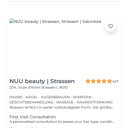
NUU beauty | Strassen
427
204, route d'Arlon
Strassen L-8010
HAARE - NÄGEL - AUGENBRAUEN - WIMPERN -
GESICHTSBEHANDLUNG - MASSAGE - HAARENTFERNUNG
Strassen ist NUU in seiner vollständigsten Form. Der größte
Sal...
First Visit Consultation
A personalized consultation to assess your hair type, condition, and goals helping us recommend the perfect treatments, color, or cut to suit your style and lifestyle.