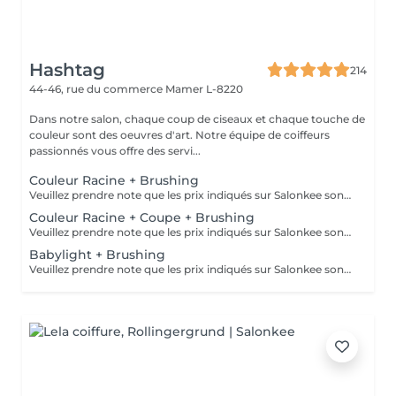
Hashtag
214
44-46, rue du commerce
Mamer L-8220
Dans notre salon, chaque coup de ciseaux et chaque touche de
couleur sont des oeuvres d'art. Notre équipe de coiffeurs
passionnés vous offre des servi...
Couleur Racine + Brushing
Veuillez prendre note que les prix indiqués sur Salonkee sont communiqués à titre informatif et s'entendent de base. Ces derniers sont susceptibles de varier selon le diagnostic réalisé à votre arrivée au salon et l'expertise du professionnel à qui vous confiez votre beauté. Dans tous les cas, un devis précis vous sera proposé et toutes réalisations de prestations seront effectuées avec votre accord. Un grand merci d'avance pour votre compréhension. Au plaisir de vous recevoir très vite.
Couleur Racine + Coupe + Brushing
Veuillez prendre note que les prix indiqués sur Salonkee sont communiqués à titre informatif et s'entendent de base. Ces derniers sont susceptibles de varier selon le diagnostic réalisé à votre arrivée au salon et l'expertise du professionnel à qui vous confiez votre beauté. Dans tous les cas, un devis précis vous sera proposé et toutes réalisations de prestations seront effectuées avec votre accord. Un grand merci d'avance pour votre compréhension. Au plaisir de vous recevoir très vite.
Babylight + Brushing
Veuillez prendre note que les prix indiqués sur Salonkee sont communiqués à titre informatif et s'entendent de base. Ces derniers sont susceptibles de varier selon le diagnostic réalisé à votre arrivée au salon et l'expertise du professionnel à qui vous confiez votre beauté. Dans tous les cas, un devis précis vous sera proposé et toutes réalisations de prestations seront effectuées avec votre accord. Un grand merci d'avance pour votre compréhension. Au plaisir de vous recevoir très vite.