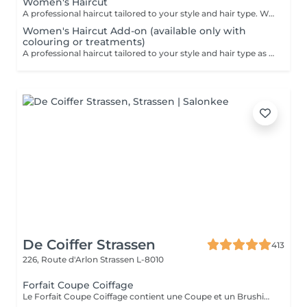
Women's Haircut
A professional haircut tailored to your style and hair type. We begin with a short consultation to discuss your expectations, followed by a gentle wash while you relax lying comfortably in our Maletti chair, a precise cut, and a smooth blow-dry. We use Dyson Pro tools that protect your hair from excessive heat and deliver a sleek, polished finish. LaBiosthétique care and styling products provide holistic care for hair and scalp, combining scientific research with carefully selected natural ingredients. All brushes are sanitised with Sibel equipment, which effectively removes hair, product buildup, and impurities while reducing bacteria on the brush surface to maintain high hygiene standards for every client. For a more defined final look, styling can be added as an add-on. Simple, Moderate, Complex This grading reflects your hair's individual characteristics, such as texture, density, and length and is assessed by your hairdresser at the start of your visit. Not sure which to choose? We recommend booking Complex. The price will be adjusted after your consultation. Note: This is not related to the difficulty of haircuts or timing.
Women's Haircut Add-on (available only with
colouring or treatments)
A professional haircut tailored to your style and hair type as an add-on to colouring or treatments. We begin with a short consultation to discuss your expectations, followed by a gentle wash while you relax lying comfortably in our Maletti chair, a precise cut, and a smooth blow-dry. We use Dyson Pro tools that protect your hair from excessive heat and deliver a sleek, polished finish. LaBiosthétique care and styling products provide holistic care for hair and scalp, combining scientific research with carefully selected natural ingredients. All brushes are sanitised with Sibel equipment, which effectively removes hair, product buildup, and impurities while reducing bacteria on the brush surface to maintain high hygiene standards for every client. For a more defined final look, styling can be added as an add-on. Simple, Moderate, Complex This grading reflects your hair's individual characteristics, such as texture, density, and length and is assessed by your hairdresser at the start of your visit. Not sure which to choose? We recommend booking Complex. The price will be adjusted after your consultation. Note: This is not related to the difficulty of haircuts or timing.
De Coiffer Strassen
413
226, Route d'Arlon
Strassen L-8010
Forfait Coupe Coiffage
Le Forfait Coupe Coiffage contient une Coupe et un Brushing. Dépendant de la longueur des cheveux, le prix peut varier. En cas de questions veuillez appeler au +352 26 31 07 11.