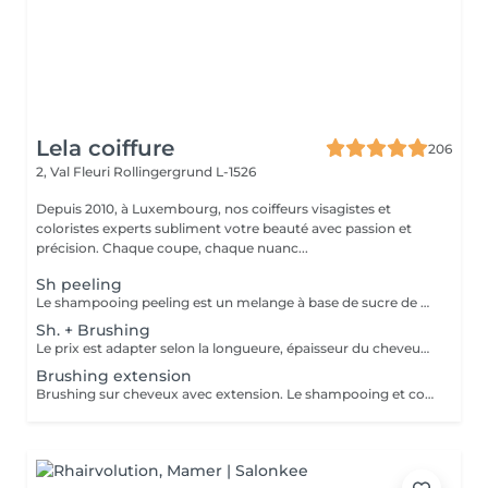
Lela coiffure
206
2, Val Fleuri
Rollingergrund L-1526
Depuis 2010, à Luxembourg, nos coiffeurs visagistes et
coloristes experts subliment votre beauté avec passion et
précision. Chaque coupe, chaque nuanc...
Sh peeling
Le shampooing peeling est un melange à base de sucre de canne et d'un Shampooing Tea Tree purifant.
Sh. + Brushing
Le prix est adapter selon la longueure, épaisseur du cheveux. Un supplément est ajouté sil y a utilisation dun outil chauffant ( plaque lissante ou boucleur). Compris dans le pris shampooing, conditionneur, produit coiffant et finition.
Brushing extension
Brushing sur cheveux avec extension. Le shampooing et conditionneur sont compris dans le prix.