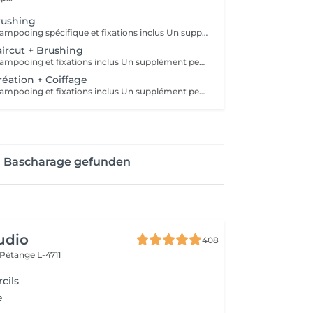
rushing
Diagnostique, shampooing spécifique et fixations inclus Un supplément peut être facturé en fonction de la qualité du cheveux et du résultat souhaité (exemple : un cheveux très épais et bouclé pour un résultat très lisse ou une ondulation à la plaque ou au fer après un brushing)
ircut + Brushing
Diagnostique, shampooing et fixations inclus Un supplément peut être facturé en fonction de la qualité du cheveux et du résultat souhaité (exemple : un cheveux très épais et bouclé pour un résultat très lisse ou une ondulation à la plaque ou au fer après un brushing)
réation + Coiffage
Diagnostique, shampooing et fixations inclus Un supplément peut être facturé en fonction de la qualité du cheveux et du résultat souhaité (exemple : un cheveux très épais et bouclé pour un résultat très lisse ou une ondulation à la plaque ou au fer après un brushing)
n Bascharage gefunden
udio
408
Pétange L-4711
cils
e