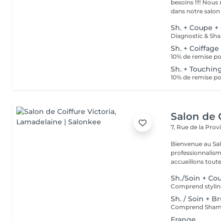
besoins !!!! Nous mettons tout en oeuvre pour que votre passage
dans notre salon r
Sh. + Coupe +
Sh. + Coiffage
10% de remise po
Sh. + Touching
10% de remise po
Salon de C
7, Rue de la Pro
Bienvenue au Salo
professionnalism
accueillons toute 
Sh./Soin + Co
Comprend styli
Sh. / Soin + B
Comprend Shampo
Frange