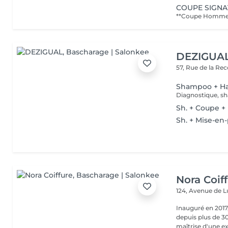
COUPE SIGN
DEZIGUA
57, Rue de la Re
Shampoo + Ha
Diagnostique, sh
Sh. + Coupe + 
Sh. + Mise-en-
Nora Coif
124, Avenue de
Inauguré en 2017,
depuis plus de 30
maîtrise d'une ex