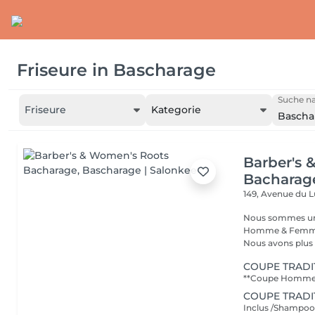
Friseure
in
Bascharage
Suche na
Friseure
Kategorie
Bascha
Barber's 
Bacharag
149, Avenue du
Nous sommes un s
Homme & Femme,
Nous avons plus d
COUPE TRADI
COUPE TRADI
Inclus /Shampooin