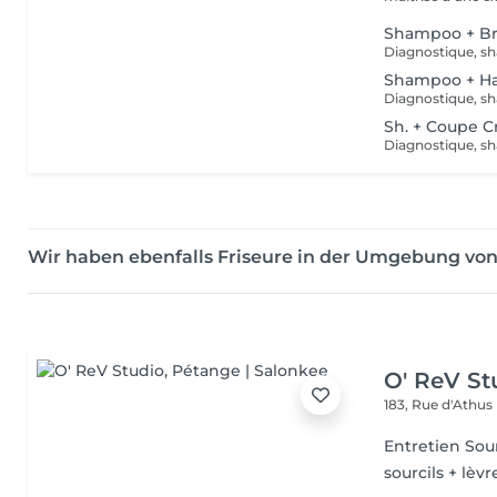
Shampoo + B
Shampoo + Ha
Sh. + Coupe C
Wir haben ebenfalls Friseure in der Umgebung vo
O' ReV St
183, Rue d'Athus
Entretien Sour
sourcils + lèvr