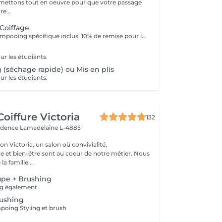
e...
 Coiffage
Diagnostic & Shampooing spécifique inclus. 10% de remise pour les étudiants (surr présentation d'un justificatif).
ur les étudiants.
 (séchage rapide) ou Mis en plis
ur les étudiants.
oiffure Victoria
132
vidence
Lamadelaine L-4885
n Victoria, un salon où convivialité,
e et bien-être sont au coeur de notre métier. Nous
la famille...
upe + Brushing
ng également
rushing
ing Styling et brush