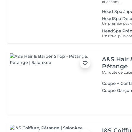
et accom...
Head Spa Japo
HeadSpa Déc
HeadSpa Pré
A&S Hair 
Pétange
1A, route de Lu
Coupe + Coiff
Coupe Garçon 
I&S Coiffu