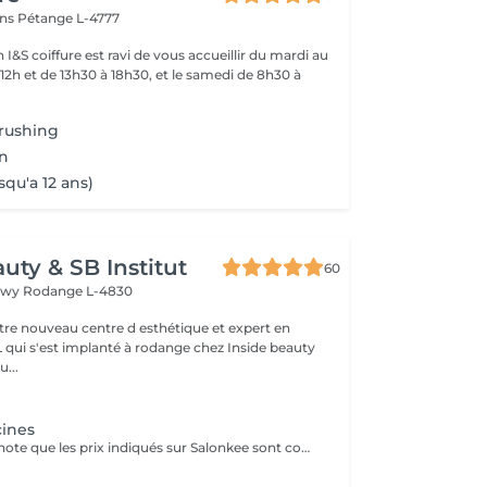
ins
Pétange L-4777
 I&S coiffure est ravi de vous accueillir du mardi au
12h et de 13h30 à 18h30, et le samedi de 8h30 à
rushing
n
squ'a 12 ans)
uty & SB Institut
60
ngwy
Rodange L-4830
otre nouveau centre d esthétique et expert en
L qui s'est implanté à rodange chez Inside beauty
u...
cines
Veuillez prendre note que les prix indiqués sur Salonkee sont communiqués à titre informatif et s'entendent de base. Ces derniers sont susceptibles de varier selon le diagnostic réalisé à votre arrivée au salon et l'expertise du professionnel à qui vous confiez votre beauté. Dans tous les cas, un devis précis vous sera proposé et toutes réalisations de prestations seront effectuées avec votre accord. Un grand merci d'avance pour votre compréhension. Au plaisir de vous recevoir très vite.