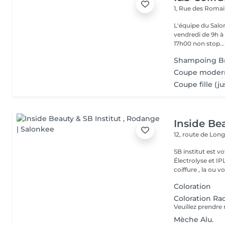
1, Rue des Roma
L'équipe du Salon
vendredi de 9h à 
17h00 non stop...
Shampoing B
Coupe moder
Coupe fille (ju
Inside Bea
12, route de Lo
SB institut est v
Électrolyse et IP
coiffure , la ou vo
Coloration
Coloration Ra
Mèche Alu.