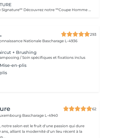
ATURE
**Coupe Homme Signature** Découvrez notre **Coupe Homme Signature**, un service premium pensé pour les hommes qui recherchent plus qu'une simple coupe : une véritable expérience de style. Chaque rendez-vous débute par une **consultation personnalisée** afin d'analyser la forme de votre visage, la nature de vos cheveux et votre style de vie. Nos experts réalisent ensuite une coupe précise et parfaitement structurée, travaillée dans les moindres détails pour un résultat élégant, moderne et durable. La prestation se termine par un **coiffage professionnel avec des produits haut de gamme**, pour sublimer votre coupe et vous offrir une finition impeccable. Un moment de soin et de précision dédié aux hommes exigeants qui souhaitent afficher un style soigné et distingué.
L
293
connaissance Nationale
Bascharage L-4936
ircut + Brushing
ampooing / Soin spécifiques et fixations inclus
Mise-en-plis
plis
fure
62
 Luxembourg
Bascharage L-4940
 notre salon est le fruit d'une passion qui dure
 ans, alliant la modernité d'un lieu récent à la
p...