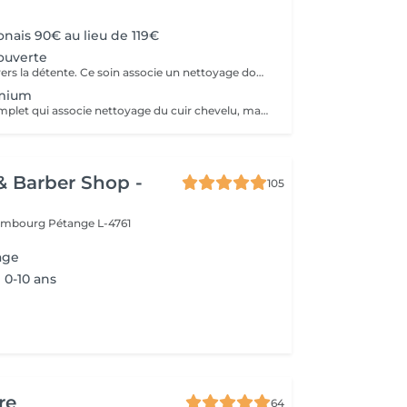
nais 90€ au lieu de 119€
ouverte
Un premier pas vers la détente. Ce soin associe un nettoyage doux du cuir chevelu à un massage relaxant qui stimule la circulation et libère les tensions. Idéal pour découvrir l'expérience Head Spa et profiter d'un moment de bien-être immédiat.
mium
Un rituel plus complet qui associe nettoyage du cuir chevelu, massage profond et soins spécifiques adaptés à vos besoins (hydratation, apaisement, vitalité). L'utilisation de vapeur permet de renforcer l'efficacité des soins et d'apporter une relaxation encore plus intense.
& Barber Shop -
105
xembourg
Pétange L-4761
age
0-10 ans
re
64