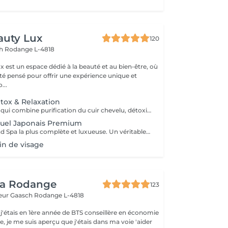
auty Lux
120
ch
Rodange L-4818
 est un espace dédié à la beauté et au bien-être, où
été pensé pour offrir une expérience unique et
isée. No...
tox & Relaxation
Un soin complet qui combine purification du cuir chevelu, détoxification et massage relaxant. Inspiré des techniques japonaises, il élimine les impuretés, oxygène la peau et favorise la croissance des cheveux. Le visage se détend, l'esprit s'apaise et le cuir chevelu respire à nouveau.
tuel Japonais Premium
L'expérience Head Spa la plus complète et luxueuse. Un véritable rituel japonais qui associe aromathérapie, massages profonds. Un moment d'équilibre, d'énergie et de renaissance pour le corps et l'esprit.
in de visage
ea Rodange
123
eur Gaasch
Rodange L-4818
 j'étais en 1ère année de BTS conseillère en économie
le, je me suis aperçu que j'étais dans ma voie 'aider