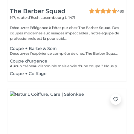
The Barber Squad
489
147, route d’Esch
Luxembourg L-1471
Découvrez l'élégance à l'état pur chez The Barber Squad. Des
coupes modernes aux rasages impeccables , notre équipe de
professionnels est là pour subl...
Coupe + Barbe & Soin
Découvrez l'expérience complète de chez The Barber Squad ! Shampooing & soins profonds + Coupe complète + Coiffage. Taille de Barbe & Contours à la lame & soins régénérant + Serviette Chaude & Froide + Nettoyage exfoliant du visage + Vapeur + Massage Relaxant + After Shave + Huile à barbe + Hydratation de la peau . Pour que votre expérience chez nous soit optimal , une boisson de votre choix vous est offerte !
Coupe d'urgence
Aucun créneau disponible mais envie d'une coupe ? Nous pouvons vous proposer un rendez-vous avant ou après nos horaires, ou durant la pause. Pour cette prestation, merci de contacter directement le shop.
Coupe + Coiffage