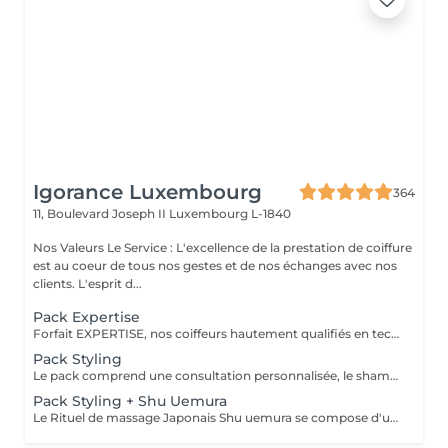
Igorance Luxembourg
364
11, Boulevard Joseph II
Luxembourg L-1840
Nos Valeurs Le Service : L'excellence de la prestation de coiffure
est au coeur de tous nos gestes et de nos échanges avec nos
clients. L'esprit d...
Pack Expertise
Forfait EXPERTISE, nos coiffeurs hautement qualifiés en technique anglo-saxonne, en formation continu et diplômés d’une académie anglaise à Paris. Vous offre une séance d’une heure avec votre coach en suivi beauté. Ce pack inclus : 1 h de prestation Un diagnostique personnalisé Shampoing spécifique Haircare Conditioner spécifique Produit de coiffage Coupe Styling Produit de finition
Pack Styling
Le pack comprend une consultation personnalisée, le shampooing et le conditionneur spécifiques REDKEN , le séchage et les produits de styling REDKEN * Tarifs à titre indicatifs à confirmer après la consultation personnalisée établit auprès de votre coiffeur/stylist/spécialiste * La direction se réserve le droit d’apporter des modifications pour le bon fonctionnement du salon
Pack Styling + Shu Uemura
Le Rituel de massage Japonais Shu uemura se compose d'un shampooing et d'un soin d'une durée de 30 minutes pour une relaxation une une réparation intense du cheveu et ensuite le pack styling