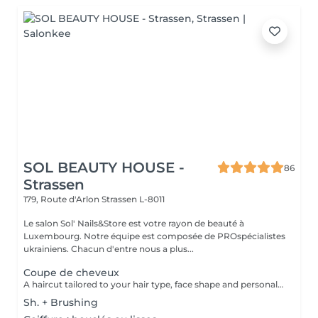
SOL BEAUTY HOUSE -
86
Strassen
179, Route d'Arlon
Strassen L-8011
Le salon Sol' Nails&Store est votre rayon de beauté à
Luxembourg. Notre équipe est composée de PROspécialistes
ukrainiens. Chacun d'entre nous a plus...
Coupe de cheveux
A haircut tailored to your hair type, face shape and personal style. The service includes consultation, cutting and final styling for a clean and flattering result. Result: refreshed hair shape, improved structure and an easy-to-maintain look. Recommended frequency: every 6 to 8 weeks, depending on the haircut and hair growth.
Sh. + Brushing