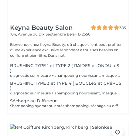
Keyna Beauty Salon
385
104, Avenue du Dix Septembre
Belair L-2550
Bienvenue chez Keyna Beauty, où chaque client peut profiter
d'une expérience exclusive répondant à tous ses besoins en
coiffure et bien-être. Dans not...
BRUSHING TYPE 1 et TYPE 2 ( RAIDES et ONDULéS
)
diagnostic sur mesure + shampooing nourrissant, masque hydratant ,coiffage sérum et fixation finale. Important: cheveux sans tresse ni noeuds à l'arrivée; tout noeuds ou tressage entraîne l'annulation et 50% de la prestation est retenu. Toute arrivée retardée de 15-30 minutes ou plus entraînera l'annulation automatique du rendez-vous.
BRUSHING TYPE 3 et TYPE 4 ( BOUCLéS et CRéPUS
)
diagnostic sur mesure + shampooing nourrissant, masque hydratant ,coiffage sérum et fixation finale. Important: cheveux sans tresse ni noeuds à l'arrivée; tout noeuds ou tressage entraîne l'annulation et 50% de la prestation est retenu. Toute arrivée retardée de 15-30 minutes ou plus entraînera l'annulation automatique du rendez-vous.
Séchage au Diffuseur
Shampooing hydratant, après shampooing ,séchage au diffuseur sérum et fixation finale. Important: cheveux sans tresse ni nud à l'arrivée; tout nud ou tressage entraîne l'annulation et 50% de la prestation est retenu. Toute arrivée retardée de 15-30 minutes ou plus entraînera l'annulation automatique du rendez-vous.