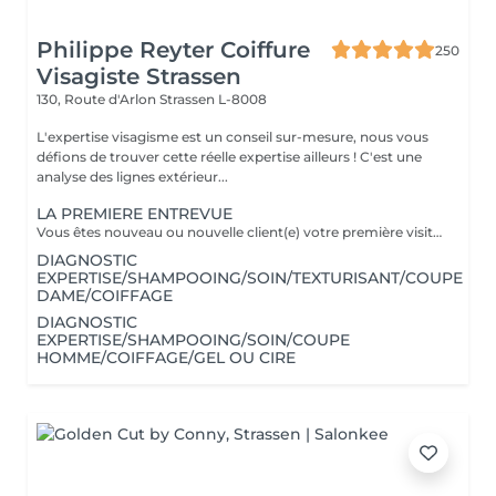
Philippe Reyter Coiffure
250
Visagiste Strassen
130, Route d'Arlon
Strassen L-8008
L'expertise visagisme est un conseil sur-mesure, nous vous
défions de trouver cette réelle expertise ailleurs ! C'est une
analyse des lignes extérieur...
LA PREMIERE ENTREVUE
Vous êtes nouveau ou nouvelle client(e) votre première visite est une Entrevue. (Temps 30 minutes) Cette entrevue ne comprend aucun service de réalisation, il y aura des tests de styles, de communications et du conseils. Nous apprenons à vous connaitre et nous vous conseillons sur tous vos souhaits, afin de préparer notre premier rendez-vous. Cette Entrevue, nous permettra d'avoir une approche afin de comprendre en détail vos désirs et vos envies pour votre futur coupe ou couleur. Nous élaborons ensemble nos différentes méthodes de travail autour d'un thé ou un café pour vous proposer les services adaptés en vous indiquant un devis complet afin de fixer le prochain rendez-vous pour la réalisation.
DIAGNOSTIC
EXPERTISE/SHAMPOOING/SOIN/TEXTURISANT/COUPE
DAME/COIFFAGE
DIAGNOSTIC
EXPERTISE/SHAMPOOING/SOIN/COUPE
HOMME/COIFFAGE/GEL OU CIRE