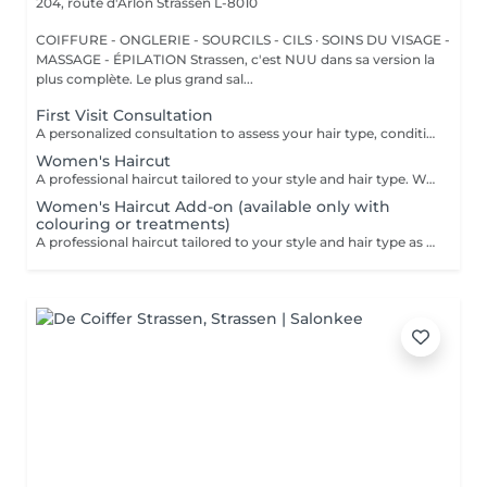
204, route d'Arlon
Strassen L-8010
COIFFURE - ONGLERIE - SOURCILS - CILS · SOINS DU VISAGE -
MASSAGE - ÉPILATION Strassen, c'est NUU dans sa version la
plus complète. Le plus grand sal...
First Visit Consultation
A personalized consultation to assess your hair type, condition, and goals helping us recommend the perfect treatments, color, or cut to suit your style and lifestyle.
Women's Haircut
A professional haircut tailored to your style and hair type. We begin with a short consultation to discuss your expectations, followed by a gentle wash while you relax lying comfortably in our Maletti chair, a precise cut, and a smooth blow-dry. We use Dyson Pro tools that protect your hair from excessive heat and deliver a sleek, polished finish. LaBiosthétique care and styling products provide holistic care for hair and scalp, combining scientific research with carefully selected natural ingredients. All brushes are sanitised with Sibel equipment, which effectively removes hair, product buildup, and impurities while reducing bacteria on the brush surface to maintain high hygiene standards for every client. For a more defined final look, styling can be added as an add-on. Simple, Moderate, Complex This grading reflects your hair's individual characteristics, such as texture, density, and length and is assessed by your hairdresser at the start of your visit. Not sure which to choose? We recommend booking Complex. The price will be adjusted after your consultation. Note: This is not related to the difficulty of haircuts or timing.
Women's Haircut Add-on (available only with
colouring or treatments)
A professional haircut tailored to your style and hair type as an add-on to colouring or treatments. We begin with a short consultation to discuss your expectations, followed by a gentle wash while you relax lying comfortably in our Maletti chair, a precise cut, and a smooth blow-dry. We use Dyson Pro tools that protect your hair from excessive heat and deliver a sleek, polished finish. LaBiosthétique care and styling products provide holistic care for hair and scalp, combining scientific research with carefully selected natural ingredients. All brushes are sanitised with Sibel equipment, which effectively removes hair, product buildup, and impurities while reducing bacteria on the brush surface to maintain high hygiene standards for every client. For a more defined final look, styling can be added as an add-on. Simple, Moderate, Complex This grading reflects your hair's individual characteristics, such as texture, density, and length and is assessed by your hairdresser at the start of your visit. Not sure which to choose? We recommend booking Complex. The price will be adjusted after your consultation. Note: This is not related to the difficulty of haircuts or timing.