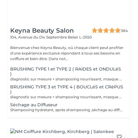
Keyna Beauty Salon
384
104, Avenue du Dix Septembre
Belair L-2550
Bienvenue chez Keyna Beauty, où chaque client peut profiter
d'une expérience exclusive répondant à tous ses besoins en
coiffure et bien-être. Dans not...
BRUSHING TYPE 1 et TYPE 2 ( RAIDES et ONDULéS
)
diagnostic sur mesure + shampooing nourrissant, masque hydratant ,coiffage sérum et fixation finale. Important: cheveux sans tresse ni noeuds à l'arrivée; tout noeuds ou tressage entraîne l'annulation et 50% de la prestation est retenu. Toute arrivée retardée de 15-30 minutes ou plus entraînera l'annulation automatique du rendez-vous.
BRUSHING TYPE 3 et TYPE 4 ( BOUCLéS et CRéPUS
)
diagnostic sur mesure + shampooing nourrissant, masque hydratant ,coiffage sérum et fixation finale. Important: cheveux sans tresse ni noeuds à l'arrivée; tout noeuds ou tressage entraîne l'annulation et 50% de la prestation est retenu. Toute arrivée retardée de 15-30 minutes ou plus entraînera l'annulation automatique du rendez-vous.
Séchage au Diffuseur
Shampooing hydratant, après shampooing ,séchage au diffuseur sérum et fixation finale. Important: cheveux sans tresse ni nud à l'arrivée; tout nud ou tressage entraîne l'annulation et 50% de la prestation est retenu. Toute arrivée retardée de 15-30 minutes ou plus entraînera l'annulation automatique du rendez-vous.