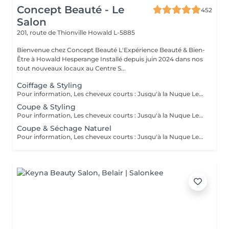
Concept Beauté - Le
452
Salon
201, route de Thionville
Howald L-5885
Bienvenue chez Concept Beauté L'Expérience Beauté & Bien-
Être à Howald Hesperange Installé depuis juin 2024 dans nos
tout nouveaux locaux au Centre S...
Coiffage & Styling
Pour information, Les cheveux courts : Jusqu'à la Nuque Les cheveux mi-longs : Jusqu'à l'épaule Les cheveux longs : En dessous de l'épaule Un supplément sera demandé pour les cheveux très longs, (jusqu'au milieu du dos)
Coupe & Styling
Pour information, Les cheveux courts : Jusqu'à la Nuque Les cheveux mi-longs : Jusqu'à l'épaule Les cheveux longs : En dessous de l'épaule Un supplément sera demandé pour les cheveux très longs, (jusqu'au milieu du dos)
Coupe & Séchage Naturel
Pour information, Les cheveux courts : Jusqu'à la Nuque Les cheveux mi-longs : Jusqu'à l'épaule Les cheveux longs : En dessous de l'épaule Un supplément sera demandé pour les cheveux très long, (jusqu'au milieu du dos)