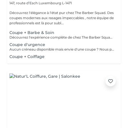
147, route d’Esch
Luxembourg L-1471
Découvrez l'élégance à l'état pur chez The Barber Squad. Des
coupes modernes aux rasages impeccables , notre équipe de
professionnels est là pour subl...
Coupe + Barbe & Soin
Découvrez l'expérience complète de chez The Barber Squad ! Shampooing & soins profonds + Coupe complète + Coiffage. Taille de Barbe & Contours à la lame & soins régénérant + Serviette Chaude & Froide + Nettoyage exfoliant du visage + Vapeur + Massage Relaxant + After Shave + Huile à barbe + Hydratation de la peau . Pour que votre expérience chez nous soit optimal , une boisson de votre choix vous est offerte !
Coupe d'urgence
Aucun créneau disponible mais envie d'une coupe ? Nous pouvons vous proposer un rendez-vous avant ou après nos horaires, ou durant la pause. Pour cette prestation, merci de contacter directement le shop.
Coupe + Coiffage