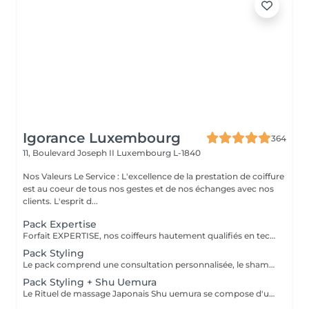
Igorance Luxembourg
364
11, Boulevard Joseph II
Luxembourg L-1840
Nos Valeurs Le Service : L'excellence de la prestation de coiffure
est au coeur de tous nos gestes et de nos échanges avec nos
clients. L'esprit d...
Pack Expertise
Forfait EXPERTISE, nos coiffeurs hautement qualifiés en technique anglo-saxonne, en formation continu et diplômés d’une académie anglaise à Paris. Vous offre une séance d’une heure avec votre coach en suivi beauté. Ce pack inclus : 1 h de prestation Un diagnostique personnalisé Shampoing spécifique Haircare Conditioner spécifique Produit de coiffage Coupe Styling Produit de finition
Pack Styling
Le pack comprend une consultation personnalisée, le shampooing et le conditionneur spécifiques REDKEN , le séchage et les produits de styling REDKEN * Tarifs à titre indicatifs à confirmer après la consultation personnalisée établit auprès de votre coiffeur/stylist/spécialiste * La direction se réserve le droit d’apporter des modifications pour le bon fonctionnement du salon
Pack Styling + Shu Uemura
Le Rituel de massage Japonais Shu uemura se compose d'un shampooing et d'un soin d'une durée de 30 minutes pour une relaxation une une réparation intense du cheveu et ensuite le pack styling