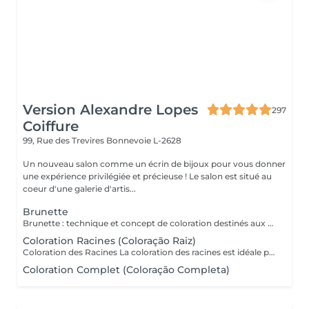
Version Alexandre Lopes
297
Coiffure
99, Rue des Trevires
Bonnevoie L-2628
Un nouveau salon comme un écrin de bijoux pour vous donner
une expérience privilégiée et précieuse ! Le salon est situé au
coeur d'une galerie d'artis...
Brunette
Brunette : technique et concept de coloration destinés aux cheveux bruns et châtains, mettant en valeur la profondeur, la brillance et la dimension des cheveux. Peut inclure des nuances chaudes, froides ou illuminées, offrant un résultat sophistiqué, naturel et élégant. Très utilisée dans les transformations modernes comme le brun illuminé, chocolat, café et les tons cendrés. Le service comprend : les mèches, le traitement, la tonalisation et la finalisation.
Coloration Racines (Coloração Raiz)
Coloration des Racines La coloration des racines est idéale pour conserver une couleur uniforme et soignée, tout en assurant une finition élégante et naturelle. - Racines jusqu'à 2 cm (environ 1 mois de repousse) : tarif standard du service. - Racines de 2 cm à 4 cm : considéré comme une retouche élargie, avec un tarif différent. - Au-delà de 4 cm : il s'agit d'une coloration complète, avec un devis adapté. Ce soin permet d'éviter les différences de tons entre les racines et les longueurs, de préserver la santé du cheveu et de maintenir l'éclat de la couleur plus longtemps.
Coloration Complet (Coloração Completa)