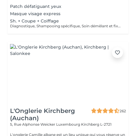
Patch défatiguant yeux
Masque visage express
Sh. + Coupe + Coiffage
Diagnostique, Shampooing spécifique, Soin démêlant et fixation inclus. Veuillez prendre note que les prix indiqués sur Salonkee sont communiqués à titre informatif et s'entendent de base. Ces derniers sont susceptibles de varier selon le diagnostic réalisé à votre arrivée au salon et l'expertise du professionnel à qui vous confiez votre beauté. Dans tous les cas, un devis précis vous sera proposé et toutes réalisations de prestations seront effectuées avec votre accord.
L'Onglerie Kirchberg
262
(Auchan)
5, Rue Alphonse Weicker Luxembourg
Kirchberg L-2721
L'onglerie Camille albane est un lieu unique qui vous réserve un