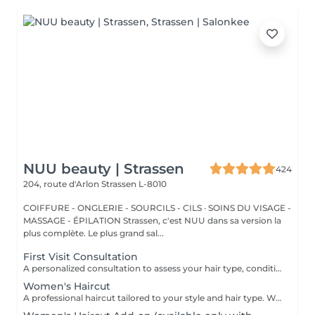
NUU beauty | Strassen
424
204, route d'Arlon
Strassen L-8010
COIFFURE - ONGLERIE - SOURCILS - CILS · SOINS DU VISAGE -
MASSAGE - ÉPILATION Strassen, c'est NUU dans sa version la
plus complète. Le plus grand sal...
First Visit Consultation
A personalized consultation to assess your hair type, condition, and goals helping us recommend the perfect treatments, color, or cut to suit your style and lifestyle.
Women's Haircut
A professional haircut tailored to your style and hair type. We begin with a short consultation to discuss your expectations, followed by a gentle wash while you relax lying comfortably in our Maletti chair, a precise cut, and a smooth blow-dry. We use Dyson Pro tools that protect your hair from excessive heat and deliver a sleek, polished finish. LaBiosthétique care and styling products provide holistic care for hair and scalp, combining scientific research with carefully selected natural ingredients. All brushes are sanitised with Sibel equipment, which effectively removes hair, product buildup, and impurities while reducing bacteria on the brush surface to maintain high hygiene standards for every client. For a more defined final look, styling can be added as an add-on. Simple, Moderate, Complex This grading reflects your hair's individual characteristics, such as texture, density, and length and is assessed by your hairdresser at the start of your visit. Not sure which to choose? We recommend booking Complex. The price will be adjusted after your consultation. Note: This is not related to the difficulty of haircuts or timing.