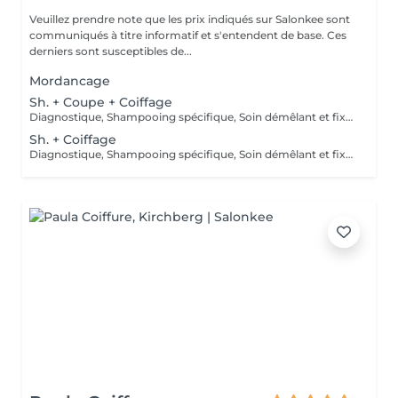
Veuillez prendre note que les prix indiqués sur Salonkee sont
communiqués à titre informatif et s'entendent de base. Ces
derniers sont susceptibles de...
Mordancage
Sh. + Coupe + Coiffage
Diagnostique, Shampooing spécifique, Soin démêlant et fixation inclus. Veuillez prendre note que les prix indiqués sur Salonkee sont communiqués à titre informatif et s'entendent de base. Ces derniers sont susceptibles de varier selon le diagnostic réalisé à votre arrivée au salon et l'expertise du professionnel à qui vous confiez votre beauté. Dans tous les cas, un devis précis vous sera proposé et toutes réalisations de prestations seront effectuées avec votre accord.
Sh. + Coiffage
Diagnostique, Shampooing spécifique, Soin démêlant et fixation inclus. Veuillez prendre note que les prix indiqués sur Salonkee sont communiqués à titre informatif et s'entendent de base. Ces derniers sont susceptibles de varier selon le diagnostic réalisé à votre arrivée au salon et l'expertise du professionnel à qui vous confiez votre beauté. Dans tous les cas, un devis précis vous sera proposé et toutes réalisations de prestations seront effectuées avec votre accord.