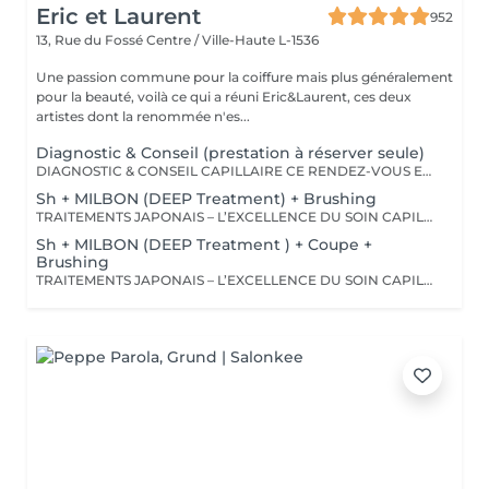
Eric et Laurent
952
13, Rue du Fossé
Centre / Ville-Haute L-1536
Une passion commune pour la coiffure mais plus généralement
pour la beauté, voilà ce qui a réuni Eric&Laurent, ces deux
artistes dont la renommée n'es...
Diagnostic & Conseil (prestation à réserver seule)
DIAGNOSTIC & CONSEIL CAPILLAIRE CE RENDEZ-VOUS EST EXCLUSIVEMENT RÉSERVÉ À UNE PREMIÈRE RENCONTRE AVEC NOTRE EXPERT CAPILLAIRE AFIN DE RÉALISER UN DIAGNOSTIC PERSONNALISÉ DE VOS CHEVEUX ET DE VOTRE CUIR CHEVELU. CETTE CONSULTATION DOIT ÊTRE RÉSERVÉE SEULE ET NE PEUT ÊTRE ASSOCIÉE À AUCUNE AUTRE PRESTATION OU RÉSERVATION. À L'ISSUE DE CET ÉCHANGE, UN ACCOMPAGNEMENT ET DES RECOMMANDATIONS ADAPTÉS À VOS BESOINS POURRONT VOUS ÊTRE PROPOSÉS. Diagnostic & Conseil Capillaire Prenez un moment privilégié pour échanger autour de vos cheveux, de vos envies et de vos habitudes. Lors de ce rendez-vous, nous réalisons un diagnostic personnalisé du cuir chevelu et de la fibre capillaire, nous vous orientons vers les coupes, couleurs et traitements les plus adaptés à votre image, à votre routine et à la beauté naturelle de vos cheveux. Nous vous apportons également des conseils personnalisés sur l'entretien à la maison ainsi que sur les produits les plus adaptés à vos besoins pour prolonger les résultats et préserver la beauté de vos cheveux au quotidien. Ce moment permet aussi de répondre à toutes vos questions et de construire ensemble un résultat entièrement sur mesure.
Sh + MILBON (DEEP Treatment) + Brushing
TRAITEMENTS JAPONAIS – L’EXCELLENCE DU SOIN CAPILLAIRE Découvrez un univers de soins capillaires japonais haut de gamme, reconnus pour leur technologie avancée et leurs résultats exceptionnels. Des traitements sur-mesure conçus pour répondre aux besoins spécifiques de chaque chevelure : hydratation, réparation, discipline, cuir chevelu ou nutrition . Chaque traitement agit au cœur de la fibre capillaire pour révéler des cheveux visiblement plus sains, brillants et soyeux. -Nos différentes lignes de traitements : SMOOTH (Collagène) Pour les cheveux emmêlés, ternes ou difficiles à coiffer. • Démêle instantanément • Lisse la fibre capillaire • Apporte douceur et brillance • Toucher léger et soyeux REPAIR (CMADK / Kératine) Pour les cheveux sensibilisés, cassants ou très abîmés. • Répare intensément • Renforce la structure interne du cheveu • Reconstruit la fibre en profondeur • Redonne force et élasticité ANTI-FRIZZ (Céramides / 18-MEA) Pour les cheveux indisciplinés, sensibilisés à l’humidité. • Contrôle les frisottis • Réduit le volume excessif • Protège de l’humidité • Facilite le coiffage • Apporte souplesse et brillance SCALP (Hyaluron / Agents Purifiants) Pour rééquilibrer et purifier le cuir chevelu. Idéal en cas de démangeaisons, pellicules, sécheresse ou excès de sébum. • Apaise le cuir chevelu • Purifie en douceur • Rééquilibre la barrière protectrice naturelle • Favorise un environnement sain pour la pousse Veuillez noter : les tarifs peuvent varier selon la longueur des cheveux, la quantité de produit nécessaire et la complexité de la prestation. Supplément possible à partir de +15€. Pour toute demande spécifique, merci de nous contacter.
Sh + MILBON (DEEP Treatment ) + Coupe +
Brushing
TRAITEMENTS JAPONAIS – L’EXCELLENCE DU SOIN CAPILLAIRE Découvrez un univers de soins capillaires japonais haut de gamme, reconnus pour leur technologie avancée et leurs résultats exceptionnels. Des traitements sur-mesure conçus pour répondre aux besoins spécifiques de chaque chevelure : hydratation, réparation, discipline, cuir chevelu ou nutrition . Chaque traitement agit au cœur de la fibre capillaire pour révéler des cheveux visiblement plus sains, brillants et soyeux. -Nos différentes lignes de traitements : SMOOTH (Collagène) Pour les cheveux emmêlés, ternes ou difficiles à coiffer. • Démêle instantanément • Lisse la fibre capillaire • Apporte douceur et brillance • Toucher léger et soyeux REPAIR (CMADK / Kératine) Pour les cheveux sensibilisés, cassants ou très abîmés. • Répare intensément • Renforce la structure interne du cheveu • Reconstruit la fibre en profondeur • Redonne force et élasticité ANTI-FRIZZ (Céramides / 18-MEA) Pour les cheveux indisciplinés, sensibilisés à l’humidité. • Contrôle les frisottis • Réduit le volume excessif • Protège de l’humidité • Facilite le coiffage • Apporte souplesse et brillance SCALP (Hyaluron / Agents Purifiants) Pour rééquilibrer et purifier le cuir chevelu. Idéal en cas de démangeaisons, pellicules, sécheresse ou excès de sébum. • Apaise le cuir chevelu • Purifie en douceur • Rééquilibre la barrière protectrice naturelle • Favorise un environnement sain pour la pousse Veuillez noter : les tarifs peuvent varier selon la longueur des cheveux, la quantité de produit nécessaire et la complexité de la prestation. Supplément possible à partir de +15€. Pour toute demande spécifique, merci de nous contacter.