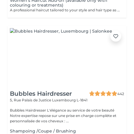
Women's Haircut Add-on (available only with
colouring or treatments)
A professional haircut tailored to your style and hair type as an add-on to colouring or treatments. We begin with a short consultation to discuss your expectations, followed by a gentle wash while you relax lying comfortably in our Maletti chair, a precise cut, and a smooth blow-dry. We use Dyson Pro tools that protect your hair from excessive heat and deliver a sleek, polished finish. LaBiosthétique care and styling products provide holistic care for hair and scalp, combining scientific research with carefully selected natural ingredients. All brushes are sanitised with Sibel equipment, which effectively removes hair, product buildup, and impurities while reducing bacteria on the brush surface to maintain high hygiene standards for every client. For a more defined final look, styling can be added as an add-on. Simple, Moderate, Complex This grading reflects your hair's individual characteristics, such as texture, density, and length and is assessed by your hairdresser at the start of your visit. Not sure which to choose? We recommend booking Complex. The price will be adjusted after your consultation. Note: This is not related to the difficulty of haircuts or timing.
Bubbles Hairdresser
442
5, Rue Palais de Justice
Luxembourg L-1841
Bubbles Hairdresser L'élégance au service de votre beauté
Notre expertise repose sur une prise en charge complète et
personnalisée de vos cheveux : ...
Shampoing /Coupe / Brushing