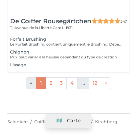
De Coiffer Rousegärtchen
347
11, Avenue de la Liberté
Gare L-1931
Forfait Brushing
Le Forfait Brushing contient uniquement le Brushing. Dépendant de la longueur des cheveux, le prix peut varier. En cas de questions veuillez appeler au +352 27 70 21 25.
Chignon
Prix peut varier à la hausse dépendant du type de création finalement réalisée.
Lissage
«
1
2
3
4
...
12
»
Carte
Salonkee
Coiffeurs
Luxembourg
Kirchberg