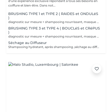
d'une expérience exclusive répondant à tous ses besoins en
coiffure et bien-être. Dans not...
BRUSHING TYPE 1 et TYPE 2 ( RAIDES et ONDULéS
)
diagnostic sur mesure + shampooing nourrissant, masque hydratant ,coiffage sérum et fixation finale. Important: cheveux sans tresse ni noeuds à l'arrivée; tout noeuds ou tressage entraîne l'annulation et 50% de la prestation est retenu. Toute arrivée retardée de 15-30 minutes ou plus entraînera l'annulation automatique du rendez-vous.
BRUSHING TYPE 3 et TYPE 4 ( BOUCLéS et CRéPUS
)
diagnostic sur mesure + shampooing nourrissant, masque hydratant ,coiffage sérum et fixation finale. Important: cheveux sans tresse ni noeuds à l'arrivée; tout noeuds ou tressage entraîne l'annulation et 50% de la prestation est retenu. Toute arrivée retardée de 15-30 minutes ou plus entraînera l'annulation automatique du rendez-vous.
Séchage au Diffuseur
Shampooing hydratant, après shampooing ,séchage au diffuseur sérum et fixation finale. Important: cheveux sans tresse ni nud à l'arrivée; tout nud ou tressage entraîne l'annulation et 50% de la prestation est retenu. Toute arrivée retardée de 15-30 minutes ou plus entraînera l'annulation automatique du rendez-vous.