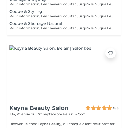
Pour information, Les cheveux courts : Jusqu'à la Nuque Les cheveux mi-longs : Jusqu'à l'épaule Les cheveux longs : En dessous de l'épaule Un supplément sera demandé pour les cheveux très longs, (jusqu'au milieu du dos)
Coupe & Styling
Pour information, Les cheveux courts : Jusqu'à la Nuque Les cheveux mi-longs : Jusqu'à l'épaule Les cheveux longs : En dessous de l'épaule Un supplément sera demandé pour les cheveux très longs, (jusqu'au milieu du dos)
Coupe & Séchage Naturel
Pour information, Les cheveux courts : Jusqu'à la Nuque Les cheveux mi-longs : Jusqu'à l'épaule Les cheveux longs : En dessous de l'épaule Un supplément sera demandé pour les cheveux très long, (jusqu'au milieu du dos)
Keyna Beauty Salon
383
104, Avenue du Dix Septembre
Belair L-2550
Bienvenue chez Keyna Beauty, où chaque client peut profiter