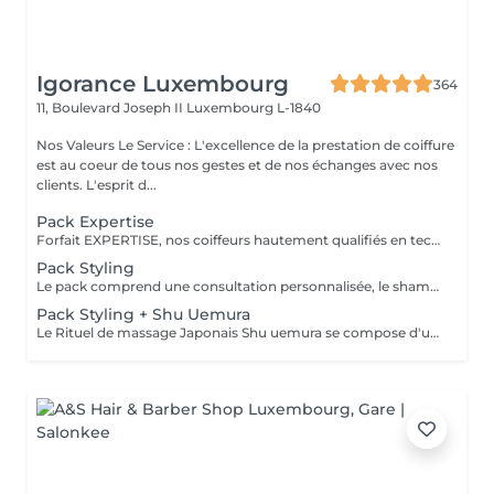
Igorance Luxembourg
364
11, Boulevard Joseph II
Luxembourg L-1840
Nos Valeurs Le Service : L'excellence de la prestation de coiffure
est au coeur de tous nos gestes et de nos échanges avec nos
clients. L'esprit d...
Pack Expertise
Forfait EXPERTISE, nos coiffeurs hautement qualifiés en technique anglo-saxonne, en formation continu et diplômés d’une académie anglaise à Paris. Vous offre une séance d’une heure avec votre coach en suivi beauté. Ce pack inclus : 1 h de prestation Un diagnostique personnalisé Shampoing spécifique Haircare Conditioner spécifique Produit de coiffage Coupe Styling Produit de finition
Pack Styling
Le pack comprend une consultation personnalisée, le shampooing et le conditionneur spécifiques REDKEN , le séchage et les produits de styling REDKEN * Tarifs à titre indicatifs à confirmer après la consultation personnalisée établit auprès de votre coiffeur/stylist/spécialiste * La direction se réserve le droit d’apporter des modifications pour le bon fonctionnement du salon
Pack Styling + Shu Uemura
Le Rituel de massage Japonais Shu uemura se compose d'un shampooing et d'un soin d'une durée de 30 minutes pour une relaxation une une réparation intense du cheveu et ensuite le pack styling