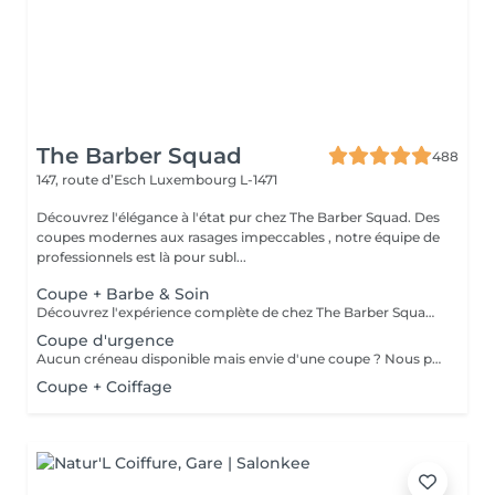
The Barber Squad
488
147, route d’Esch
Luxembourg L-1471
Découvrez l'élégance à l'état pur chez The Barber Squad. Des
coupes modernes aux rasages impeccables , notre équipe de
professionnels est là pour subl...
Coupe + Barbe & Soin
Découvrez l'expérience complète de chez The Barber Squad ! Shampooing & soins profonds + Coupe complète + Coiffage. Taille de Barbe & Contours à la lame & soins régénérant + Serviette Chaude & Froide + Nettoyage exfoliant du visage + Vapeur + Massage Relaxant + After Shave + Huile à barbe + Hydratation de la peau . Pour que votre expérience chez nous soit optimal , une boisson de votre choix vous est offerte !
Coupe d'urgence
Aucun créneau disponible mais envie d'une coupe ? Nous pouvons vous proposer un rendez-vous avant ou après nos horaires, ou durant la pause. Pour cette prestation, merci de contacter directement le shop.
Coupe + Coiffage