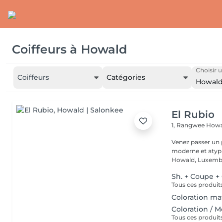
Coiffeurs
à
Howald
Choisir u
Coiffeurs
Catégories
Howal
El Rubio
1, Rangwee
Howa
Venez passer un
moderne et atypi
Howald, Luxembo
Sh. + Coupe +
Coloration mat
Coloration / 