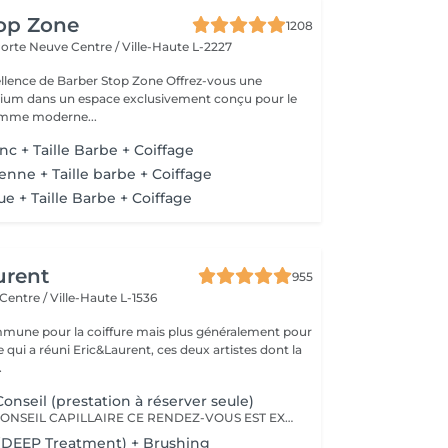
top Zone
1208
 Porte Neuve
Centre / Ville-Haute L-2227
 de Barber Stop Zone Offrez-vous une
ium dans un espace exclusivement conçu pour le
homme moderne...
c + Taille Barbe + Coiffage
enne + Taille barbe + Coiffage
e + Taille Barbe + Coiffage
urent
955
Centre / Ville-Haute L-1536
mune pour la coiffure mais plus généralement pour
ce qui a réuni Eric&Laurent, ces deux artistes dont la
.
onseil (prestation à réserver seule)
DIAGNOSTIC & CONSEIL CAPILLAIRE CE RENDEZ-VOUS EST EXCLUSIVEMENT RÉSERVÉ À UNE PREMIÈRE RENCONTRE AVEC NOTRE EXPERT CAPILLAIRE AFIN DE RÉALISER UN DIAGNOSTIC PERSONNALISÉ DE VOS CHEVEUX ET DE VOTRE CUIR CHEVELU. CETTE CONSULTATION DOIT ÊTRE RÉSERVÉE SEULE ET NE PEUT ÊTRE ASSOCIÉE À AUCUNE AUTRE PRESTATION OU RÉSERVATION. À L'ISSUE DE CET ÉCHANGE, UN ACCOMPAGNEMENT ET DES RECOMMANDATIONS ADAPTÉS À VOS BESOINS POURRONT VOUS ÊTRE PROPOSÉS. Diagnostic & Conseil Capillaire Prenez un moment privilégié pour échanger autour de vos cheveux, de vos envies et de vos habitudes. Lors de ce rendez-vous, nous réalisons un diagnostic personnalisé du cuir chevelu et de la fibre capillaire, nous vous orientons vers les coupes, couleurs et traitements les plus adaptés à votre image, à votre routine et à la beauté naturelle de vos cheveux. Nous vous apportons également des conseils personnalisés sur l'entretien à la maison ainsi que sur les produits les plus adaptés à vos besoins pour prolonger les résultats et préserver la beauté de vos cheveux au quotidien. Ce moment permet aussi de répondre à toutes vos questions et de construire ensemble un résultat entièrement sur mesure.
(DEEP Treatment) + Brushing