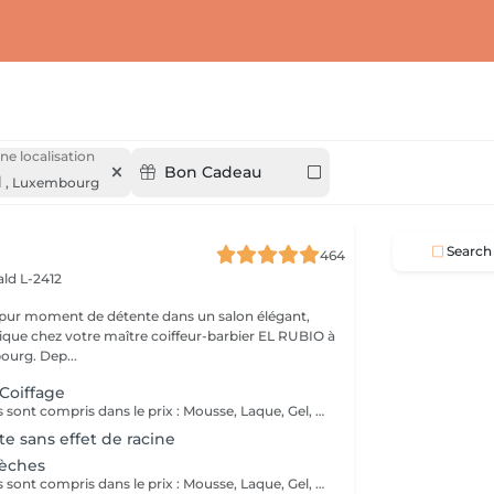
ne localisation
Bon Cadeau
d
,
Luxembourg
Search
464
ld L-2412
 pur moment de détente dans un salon élégant,
que chez votre maître coiffeur-barbier EL RUBIO à
urg. Dep...
 Coiffage
Tous ces produits sont compris dans le prix : Mousse, Laque, Gel, Soin démêlant, Shampoing spécifique. Tous les produits que nous utilisons sont des produits de qualité professionnelle.
e sans effet de racine
Mèches
Tous ces produits sont compris dans le prix : Mousse, Laque, Gel, Soin démêlant, Shampoing spécifique. Tous les produits que nous utilisons sont des produits de qualité professionnelle.