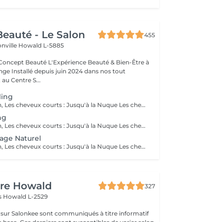
eauté - Le Salon
455
onville
Howald L-5885
Expérience Beauté & Bien-Être à
e Installé depuis juin 2024 dans nos tout
au Centre S...
ling
Pour information, Les cheveux courts : Jusqu'à la Nuque Les cheveux mi-longs : Jusqu'à l'épaule Les cheveux longs : En dessous de l'épaule Un supplément sera demandé pour les cheveux très longs, (jusqu'au milieu du dos)
ng
Pour information, Les cheveux courts : Jusqu'à la Nuque Les cheveux mi-longs : Jusqu'à l'épaule Les cheveux longs : En dessous de l'épaule Un supplément sera demandé pour les cheveux très longs, (jusqu'au milieu du dos)
age Naturel
Pour information, Les cheveux courts : Jusqu'à la Nuque Les cheveux mi-longs : Jusqu'à l'épaule Les cheveux longs : En dessous de l'épaule Un supplément sera demandé pour les cheveux très long, (jusqu'au milieu du dos)
ure Howald
327
as
Howald L-2529
s sur Salonkee sont communiqués à titre informatif