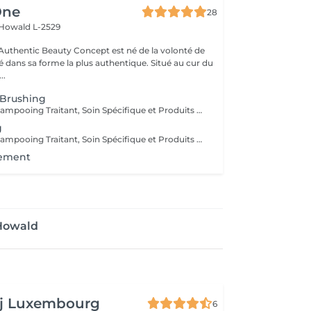
One
28
Howald L-2529
uthentic Beauty Concept est né de la volonté de
é dans sa forme la plus authentique. Situé au cur du
..
 Brushing
Diagnostique, Shampooing Traitant, Soin Spécifique et Produits Coiffants inclus
g
Diagnostique, Shampooing Traitant, Soin Spécifique et Produits Coiffants inclus
nement
 Howald
aj Luxembourg
6