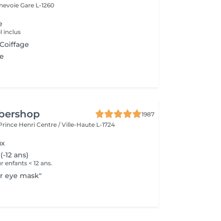
nnevoie
Gare L-1260
e
 inclus
 Coiffage
e
rbershop
1987
 Prince Henri
Centre / Ville-Haute L-1724
ux
(-12 ans)
enfants < 12 ans.
r eye mask"