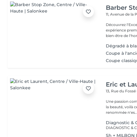
Barber S
11, Avenue de la
Découvrez l'Excellence
expérience prem
bien-être de l'
Dégradé à blan
Coupe à l'anci
Coupe classiqu
Eric et La
13, Rue du Fossé
Une passion com
la beauté, voilà 
renommée n'es..
Diagnostic & C
Sh + MILBON 