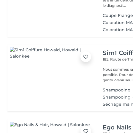
et s'entendent de
le diagnosti...
Coupe Frang
Coloration MA
Coloration MAJ
Sim1 Coif
185, Route de Thi
Nous sommes ravi
possible. Pour d
gants -Venir seul 
Shampooing +
Shampooing +
Séchage mai
Ego Nails