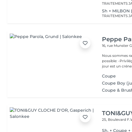
Sh + MILBON 
Peppe Pa
16, rue Munster
G
Nous sommes ravis de p
possible: -Privil
jour est un créne
Coupe
Coupe Boy (ju
Coupe & Brus
TONI&GU
25, Boulevard F.
Sh. + Coupe +