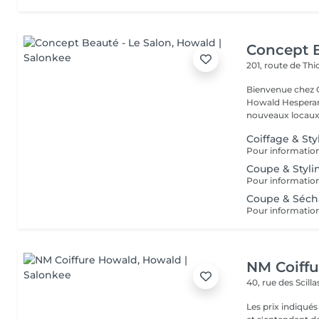
Concept B
201, route de Thi
Bienvenue chez Concept Beauté L'
Howald Hesperang
nouveaux locaux 
Coiffage & Sty
Coupe & Styli
Coupe & Séch
NM Coiff
40, rue des Scill
Les prix indiqué