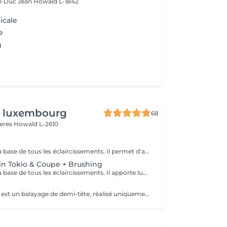
d-Duc Jean
Howald L-1842
icale
e
g
n luxembourg
68
yeres
Howald L-2610
Le balayage est la base de tous les éclaircissements. Il permet d'apporter de la lumière et de la profondeur grâce à un éclaircissement fondu pouvant aller jusqu'à quatre tons. Cette prestation est généralement réalisée tous les 4 à 6 mois et constitue la base des mini-balayages et des contourings, qui permettent ensuite d'entretenir le résultat sans refaire un balayage complet.
in Tokio & Coupe + Brushing
Le balayage est la base de tous les éclaircissements. Il apporte lumière et profondeur grâce à un fondu pouvant aller jusqu'à quatre tons. Réalisé tous les 4 à 6 mois, il constitue la base des mini-balayages et des contourings. Pour un résultat optimal, nous recommandons d'y associer le Soin Tokio Inkarami, notre protocole japonais qui répare la fibre en profondeur, renforce le cheveu et prolonge durablement la beauté et l'éclat de votre balayage.
Le mini balayage est un balayage de demi-tête, réalisé uniquement sur les zones visibles afin d'entretenir un balayage existant. Il ne s'agit pas d'un balayage complet. Cette prestation est idéale tous les 2 à 3 mois pour raviver votre balayage entre deux prestations complètes. Attention : cette prestation est exclusivement destinée à l'entretien d'un balayage. Si, lors du diagnostic, un balayage complet s'avère nécessaire, le rendez-vous devra être reprogrammé avec la prestation adaptée. Dans ce cas, le mini balayage réservé restera intégralement dû, le temps ayant été spécialement bloqué pour votre rendez-vous. Il appartient à chaque cliente de réserver la prestation correspondant à ses besoins : le balayage pour un éclaircissement complet, ou le mini balayage pour un simple entretien de la partie supérieure du cheveu.