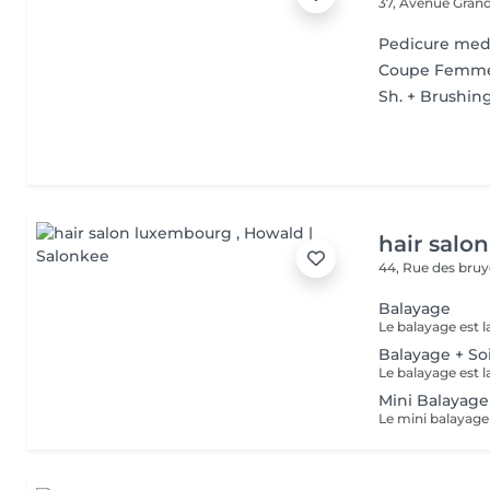
37, Avenue Gran
Pedicure med
Coupe Femm
Sh. + Brushin
hair salo
44, Rue des bru
Balayage
Balayage + So
Mini Balayage