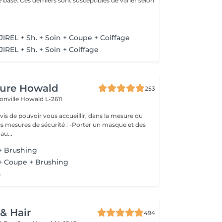
 base. Ces derniers sont susceptibles de varier selon
e
JIREL + Sh. + Soin + Coupe + Coiffage
IREL + Sh. + Soin + Coiffage
fure Howald
253
onville
Howald L-2611
s de pouvoir vous accueillir, dans la mesure du
es mesures de sécurité : -Porter un masque et des
au...
 Brushing
 Coupe + Brushing
n
 & Hair
494