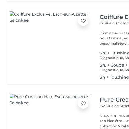
Coiffure E
15, Rue du Com
Bienvenue dans n
nous faisons . V
personnalisée d..
Sh. + Brushin
Diagnostique, S
Sh. + Coupe +
Diagnostique, S
Sh + Touchin
Pure Crea
152, Rue de l'Alz
Nous sommes deux
son bien être ... et
coloration Vitality