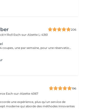
rber
206
ck'n'Roll
Esch-sur-Alzette L-4361
el
Forfait mensuel: 4 coupes, une par semaine, pour une réservation ou un renseignement nous restons joignable sur notre numéro: 26 30 07 57 Ou sur place directement
ur
a
196
erce
Esch-sur-Alzette 4067
ccorde une expérience, plus qu'un service de
ncept moderne qui aborde des méthodes innovantes