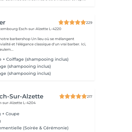
er
229
Luxembourg
Esch-sur-Alzette L-4220
rshop Un lieu où se mélangent
alité et l'élégance classique d'un vrai barber. Ici,
eulem...
 + Coiffage (shampooing inclus)
age (shampooing inclus)
age (shampooing inclus)
ch-Sur-Alzette
217
h-sur-Alzette L-4204
g + Coupe
g
ementielle (Soirée & Cérémonie)