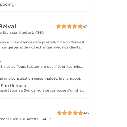
pooing
Belval
474
ce
Esch-sur-Alzette L-4360
 nos gestes et de nos échanges avec nos clients.
e
Forfait EXPERTISE, nos coiffeurs hautement qualifiés en technique anglo-saxonne, en formation continu et diplômés d’une académie anglaise à Paris. Vous offre une séance d’une heure avec votre coach en suivi beauté. Ce pack inclus : 1 h de prestation Un diagnostique personnalisé Shampoing spécifique Haircare Conditioner spécifique Produit de coiffage Coupe Styling Produit de finition
Le pack comprend une consultation personnalisée, le shampooing et le conditionneur spécifiques REDKEN/ SHU UEMURA , le séchage et les produits de styling REDKEN/ SHU UEMURA * Tarifs à titre indicatifs à confirmer après la consultation personnalisée établit auprès de votre coiffeur/stylist/spécialiste * La direction se réserve le droit d’apporter des modifications pour le bon fonctionnement du salon
+ Shu Uemura
Le Rituel de massage Japonais Shu uemura se compose d'un shampooing et d'un soin d'une durée de 30 minutes pour une relaxation une une réparation intense du cheveu et ensuite le pack styling
416
arbons
Esch-sur-Alzette L-4053