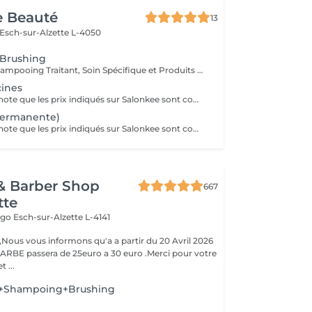
e Beauté
13
Esch-sur-Alzette L-4050
 Brushing
Diagnostique, Shampooing Traitant, Soin Spécifique et Produits Coiffants inclus
cines
Veuillez prendre note que les prix indiqués sur Salonkee sont communiqués à titre informatif et s'entendent de base. Ces derniers sont susceptibles de varier selon le diagnostic réalisé à votre arrivée au salon et l'expertise du professionnel à qui vous confiez votre beauté. Dans tous les cas, un devis précis vous sera proposé et toutes réalisations de prestations seront effectuées avec votre accord. Un grand merci d'avance pour votre compréhension. Au plaisir de vous recevoir très vite.
permanente)
Veuillez prendre note que les prix indiqués sur Salonkee sont communiqués à titre informatif et s'entendent de base. Ces derniers sont susceptibles de varier selon le diagnostic réalisé à votre arrivée au salon et l'expertise du professionnel à qui vous confiez votre beauté. Dans tous les cas, un devis précis vous sera proposé et toutes réalisations de prestations seront effectuées avec votre accord. Un grand merci d'avance pour votre compréhension. Au plaisir de vous recevoir très vite.
& Barber Shop
667
tte
Hugo
Esch-sur-Alzette L-4141
ous vous informons qu'a a partir du 20 Avril 2026
ARBE passera de 25euro a 30 euro .Merci pour votre
 ...
+Shampoing+Brushing