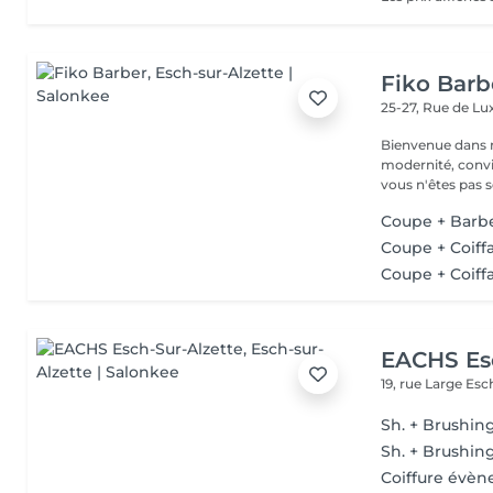
Fiko Barb
25-27, Rue de 
Bienvenue dans notre barbe
modernité, convivi
vous n'êtes pas s
Coupe + Barbe
Coupe + Coiff
Coupe + Coiff
EACHS Es
19, rue Large
Esc
Sh. + Brushin
Sh. + Brushin
Coiffure évèn