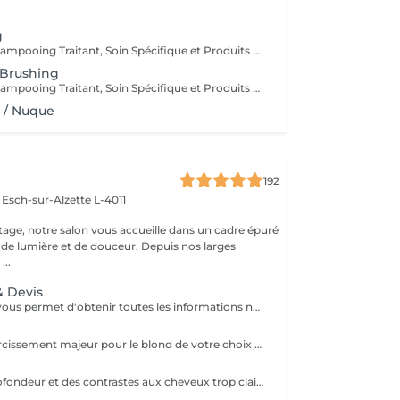
g
Diagnostique, Shampooing Traitant, Soin Spécifique et Produits Coiffants inclus
 Brushing
Diagnostique, Shampooing Traitant, Soin Spécifique et Produits Coiffants inclus
 / Nuque
192
e
Esch-sur-Alzette L-4011
age, notre salon vous accueille dans un cadre épuré
é de lumière et de douceur. Depuis nos larges
...
& Devis
Ce rendez-vous vous permet d'obtenir toutes les informations nécessaires avant votre prestation : - conseils personnalisés - étude de vos besoins - diagnostic du cheveu Le montant de la consultation sera déduit de votre prestation finale si vous réservez immédiatement après ce rendez-vous.
Apporte un éclaircissement majeur pour le blond de votre choix - consultation - balayage - soin epres - gloss - coupe & coiffage Le prix peut varier selon la quantité des produits utilisés.
Apporte de la profondeur et des contrastes aux cheveux trop clairs suite à un balayage ou décoloration - consultation - balayage - soin epres - gloss - coupe & coiffage Le prix peut varier selon la quantité des produits utilisés.