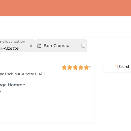
ne localisation
Bon Cadeau
r-Alzette
Search
11
ope
Esch-sur-Alzette L-4112
ffage Homme
e