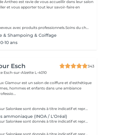
e Antheo est ravie de vous accueillir dans leur salon
ler et vous apporter tout leur savoir-faire en
Coloration des cheveux avec produits professionnels.Soins du cheveux pre et post coloration.
e & Shampoing & Coiffage
0-10 ans
our Esch
343
tte
Esch-sur-Alzette L-4010
ux Glamour est un salon de coiffure et d'esthétique
emmes, hommes et enfants dans une ambiance
ofessio...
Les prix affichés sur Salonkee sont donnés à titre indicatif et représentent les tarifs de base. Ceux-ci peuvent varier en fonction du diagnostic effectué lors de votre arrivée au salon et de l'expertise du professionnel à qui vous confiez vos soins de beauté. Dans tout les cas, un devis détaillé vous sera proposé et toute prestation sera réalisée avec votre accord.
ns ammoniaque (INOA / L'Oréal)
Les prix affichés sur Salonkee sont donnés à titre indicatif et représentent les tarifs de base. Ceux-ci peuvent varier en fonction du diagnostic effectué lors de votre arrivée au salon et de l'expertise du professionnel à qui vous confiez vos soins de beauté. Dans tout les cas, un devis détaillé vous sera proposé et toute prestation sera réalisée avec votre accord.
Les prix affichés sur Salonkee sont donnés à titre indicatif et représentent les tarifs de base. Ceux-ci peuvent varier en fonction du diagnostic effectué lors de votre arrivée au salon et de l'expertise du professionnel à qui vous confiez vos soins de beauté. Dans tout les cas, un devis détaillé vous sera proposé et toute prestation sera réalisée avec votre accord.