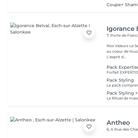
Coupe+ Sham
Igorance 
7, Porte de Fran
Nos Valeurs Le Service : L'excellence de la prestation de coiffure est
au coeur de tous
L'esprit d...
Pack Expertis
Pack Styling
Pack Styling 
Antheo
6, A Rue des Ch