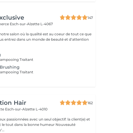
xclusive
147
merce
Esch-sur-Alzette L-4067
otre salon où la qualité est au coeur de tout ce que
ous entrez dans un monde de beauté et d'attention
.
g
hampooing Traitant
 Brushing
hampooing Traitant
g
tion Hair
162
ette
Esch-sur-Alzette L-4010
 passionnées avec un seul objectif: la client(e) et
 le tout dans la bonne humeur Nouveauté
'...