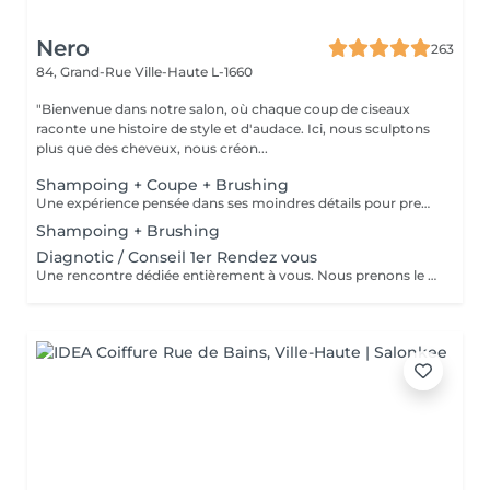
Nero
263
84, Grand-Rue
Ville-Haute L-1660
"Bienvenue dans notre salon, où chaque coup de ciseaux
raconte une histoire de style et d'audace. Ici, nous sculptons
plus que des cheveux, nous créon...
Shampoing + Coupe + Brushing
Une expérience pensée dans ses moindres détails pour prendre soin de vous comme il se doit. Nous commençons par un shampoing d'exception, sélectionné avec soin selon la nature et les besoins de votre chevelure, agrémenté d'un massage enveloppant du cuir chevelu pour une détente absolue. Vient ensuite la coupe, précédée d'un diagnostic personnalisé pour cerner vos envies et sublimer votre style. Chaque geste est maîtrisé, chaque détail soigné. Pour finir, un brushing raffiné vient parachever le résultat lisse et soyeux, volumisé ou subtilement ondulé, selon vos désirs. Vous repartez avec une chevelure magnifiée et un éclat qui se remarque.
Shampoing + Brushing
Diagnotic / Conseil 1er Rendez vous
Une rencontre dédiée entièrement à vous. Nous prenons le temps d'analyser votre chevelure, de comprendre vos habitudes et d'échanger sur vos envies pour définir ensemble la routine et le style qui vous correspondent vraiment. Un moment privilégié pour poser les bases d'un suivi sur mesure.