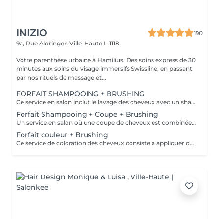
INIZIO
190
9a, Rue Aldringen
Ville-Haute L-1118
Votre parenthèse urbaine à Hamilius. Des soins express de 30
minutes aux soins du visage immersifs Swissline, en passant
par nos rituels de massage et...
FORFAIT SHAMPOOING + BRUSHING
Ce service en salon inclut le lavage des cheveux avec un shampoing et un après-shampoing pour nettoyer et nourrir, suivi d'un brushing professionnel réalisé avec un sèche-cheveux et des brosses pour coiffer les cheveux. Le brushing crée une finition lisse, brillante et volumineuse, adaptée au look désiré, que ce soit lisse, ondulé ou bouclé. Cheveux courts : jusqu'à la nuque Cheveux mi-longs : jusqu'aux épaules Cheveux longs : en dessous des épaules Cheveux très longs : jusqu'au milieu du dos
Forfait Shampooing + Coupe + Brushing
Un service en salon où une coupe de cheveux est combinée avec un brushing professionnel. Cela inclut la coupe des cheveux selon la forme et la longueur désirées, suivie du séchage et du coiffage à l'aide d'un sèche-cheveux et d'une brosse pour obtenir une finition lisse et soignée. Cheveux courts : jusqu'à la nuque Cheveux mi-longs : jusqu'aux épaules Cheveux longs : en dessous des épaules Cheveux très longs : jusqu'au milieu du dos
Forfait couleur + Brushing
Ce service de coloration des cheveux consiste à appliquer des produits colorants professionnels de la marque reconnue Davines pour changer, sublimer ou rafraîchir la couleur des cheveux, assurant des résultats éclatants et durables. Davines propose des produits de coloration avec et sans ammoniaque. Veuillez choisir parmi les options suivantes. Note : si vous souhaitez compléter votre look par une coupe de cheveux, veuillez sélectionner l'option de service séparée "Coupe femme (en supplément de la coloration/mèches)" dans notre menu de services.