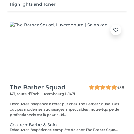
Highlights and Toner
The Barber Squad
488
147, route d’Esch
Luxembourg L-1471
Découvrez l'élégance à l'état pur chez The Barber Squad. Des
coupes modernes aux rasages impeccables , notre équipe de
professionnels est là pour subl...
Coupe + Barbe & Soin
Découvrez l'expérience complète de chez The Barber Squad ! Shampooing & soins profonds + Coupe complète + Coiffage. Taille de Barbe & Contours à la lame & soins régénérant + Serviette Chaude & Froide + Nettoyage exfoliant du visage + Vapeur + Massage Relaxant + After Shave + Huile à barbe + Hydratation de la peau . Pour que votre expérience chez nous soit optimal , une boisson de votre choix vous est offerte !