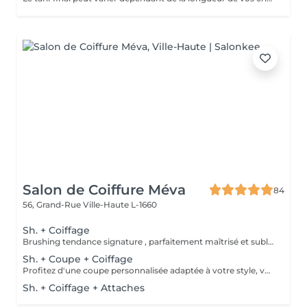
Salon de Coiffure Méva
84
56, Grand-Rue
Ville-Haute L-1660
Sh. + Coiffage
Brushing tendance signature , parfaitement maîtrisé et sublimé selon votre coupe , la nature de votre chevelure ou l'événement que vous préparez . Le tout débute par un rituel shampooing relaxant , suivi d'un soin capillaire adapté, puis d'un coiffage signature réalisé avec des produits professionnels soigneusement sélectionnés pour révéler votre style.
Sh. + Coupe + Coiffage
Profitez d'une coupe personnalisée adaptée à votre style, votre visage et la nature de vos cheveux. Après un conseil sur-mesure, nous réalisons une coupe précise et moderne, facile à entretenir. Consultation experte Shampooing adapté à vos cheveux et votre cuir chevelu Massage Coupe Soins coiffants Coiffage
Sh. + Coiffage + Attaches