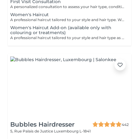
First Visit Consultation
A personalized consultation to assess your hair type, condition, and goals helping us recommend the perfect treatments, color, or cut to suit your style and lifestyle.
Women's Haircut
A professional haircut tailored to your style and hair type. We begin with a short consultation to discuss your expectations, followed by a gentle wash while you relax lying comfortably in our Maletti chair, a precise cut, and a smooth blow-dry. We use Dyson Pro tools that protect your hair from excessive heat and deliver a sleek, polished finish. LaBiosthétique care and styling products provide holistic care for hair and scalp, combining scientific research with carefully selected natural ingredients. All brushes are sanitised with Sibel equipment, which effectively removes hair, product buildup, and impurities while reducing bacteria on the brush surface to maintain high hygiene standards for every client. For a more defined final look, styling can be added as an add-on. Simple, Moderate, Complex This grading reflects your hair's individual characteristics, such as texture, density, and length and is assessed by your hairdresser at the start of your visit. Not sure which to choose? We recommend booking Complex. The price will be adjusted after your consultation. Note: This is not related to the difficulty of haircuts or timing.
Women's Haircut Add-on (available only with
colouring or treatments)
A professional haircut tailored to your style and hair type as an add-on to colouring or treatments. We begin with a short consultation to discuss your expectations, followed by a gentle wash while you relax lying comfortably in our Maletti chair, a precise cut, and a smooth blow-dry. We use Dyson Pro tools that protect your hair from excessive heat and deliver a sleek, polished finish. LaBiosthétique care and styling products provide holistic care for hair and scalp, combining scientific research with carefully selected natural ingredients. All brushes are sanitised with Sibel equipment, which effectively removes hair, product buildup, and impurities while reducing bacteria on the brush surface to maintain high hygiene standards for every client. For a more defined final look, styling can be added as an add-on. Simple, Moderate, Complex This grading reflects your hair's individual characteristics, such as texture, density, and length and is assessed by your hairdresser at the start of your visit. Not sure which to choose? We recommend booking Complex. The price will be adjusted after your consultation. Note: This is not related to the difficulty of haircuts or timing.
Bubbles Hairdresser
442
5, Rue Palais de Justice
Luxembourg L-1841