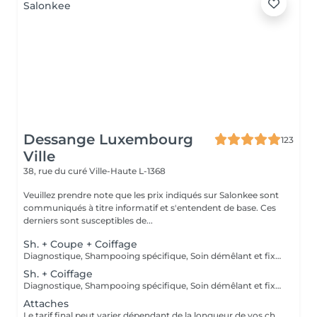
Dessange Luxembourg
123
Ville
38, rue du curé
Ville-Haute L-1368
Veuillez prendre note que les prix indiqués sur Salonkee sont
communiqués à titre informatif et s'entendent de base. Ces
derniers sont susceptibles de...
Sh. + Coupe + Coiffage
Diagnostique, Shampooing spécifique, Soin démêlant et fixation inclus. Veuillez prendre note que les prix indiqués sur Salonkee sont communiqués à titre informatif et s'entendent de base. Ces derniers sont susceptibles de varier selon le diagnostic réalisé à votre arrivée au salon et l'expertise du professionnel à qui vous confiez votre beauté. Dans tous les cas, un devis précis vous sera proposé et toutes réalisations de prestations seront effectuées avec votre accord.
Sh. + Coiffage
Diagnostique, Shampooing spécifique, Soin démêlant et fixation inclus. Veuillez prendre note que les prix indiqués sur Salonkee sont communiqués à titre informatif et s'entendent de base. Ces derniers sont susceptibles de varier selon le diagnostic réalisé à votre arrivée au salon et l'expertise du professionnel à qui vous confiez votre beauté. Dans tous les cas, un devis précis vous sera proposé et toutes réalisations de prestations seront effectuées avec votre accord.
Attaches
Le tarif final peut varier dépendant de la longueur de vos cheveux ainsi que des soins et produits utilisés.