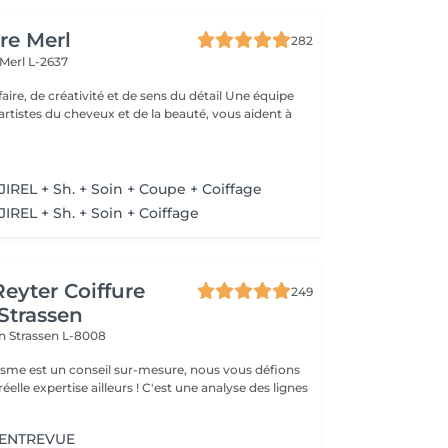
re Merl
282
Merl L-2637
e, de créativité et de sens du détail Une équipe
artistes du cheveux et de la beauté, vous aident à
e
JIREL + Sh. + Soin + Coupe + Coiffage
IREL + Sh. + Soin + Coiffage
Reyter Coiffure
249
 Strassen
on
Strassen L-8008
gisme est un conseil sur-mesure, nous vous défions
éelle expertise ailleurs ! C'est une analyse des lignes
 ENTREVUE