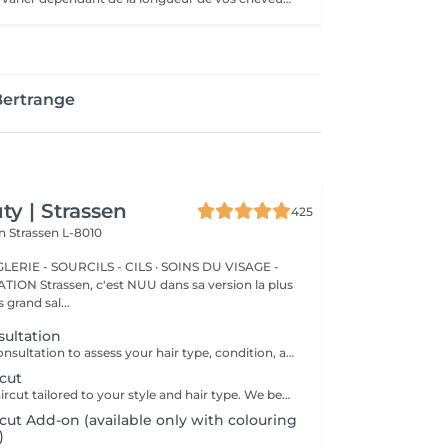
Bertrange
y | Strassen
425
on
Strassen L-8010
ERIE - SOURCILS - CILS · SOINS DU VISAGE -
sa version la plus
 grand sal...
nsultation
A personalized consultation to assess your hair type, condition, and goals helping us recommend the perfect treatments, color, or cut to suit your style and lifestyle.
cut
A professional haircut tailored to your style and hair type. We begin with a short consultation to discuss your expectations, followed by a gentle wash while you relax lying comfortably in our Maletti chair, a precise cut, and a smooth blow-dry. We use Dyson Pro tools that protect your hair from excessive heat and deliver a sleek, polished finish. LaBiosthétique care and styling products provide holistic care for hair and scalp, combining scientific research with carefully selected natural ingredients. All brushes are sanitised with Sibel equipment, which effectively removes hair, product buildup, and impurities while reducing bacteria on the brush surface to maintain high hygiene standards for every client. For a more defined final look, styling can be added as an add-on. Simple, Moderate, Complex This grading reflects your hair's individual characteristics, such as texture, density, and length and is assessed by your hairdresser at the start of your visit. Not sure which to choose? We recommend booking Complex. The price will be adjusted after your consultation. Note: This is not related to the difficulty of haircuts or timing.
ut Add-on (available only with colouring
)