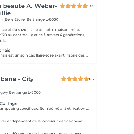
de beauté A. Weber-
134
llie
n (Belle Etoile)
Bertrange L-8050
ence et du savoir-faire de notre maison mère,
970 au centre-ville et ce à travers 4 générations,
l...
onais
Le Head Spa japonais est un soin capillaire et relaxant inspiré des rituels de bien-être japonais. Alliant techniques de massage du cuir chevelu, soins purifiants et hydratants, il cible à la fois la santé des cheveux et l'apaisement de l'esprit. Grâce à des mouvements précis et à des produits naturels, ce rituel libère les tensions, améliore la circulation sanguine et stimule la croissance capillaire. Idéal pour ceux qui recherchent un moment de détente profonde et des cheveux revitalisés, le Head Spa japonais apporte fraîcheur, équilibre et éclat des racines aux pointes.
lbane - City
86
ongwy
Bertrange L-8060
 Coiffage
Diagnostique, Shampooing spécifique, Soin démêlant et fixation inclus. Veuillez prendre note que les prix indiqués sur Salonkee sont communiqués à titre informatif et s'entendent de base. Ces derniers sont susceptibles de varier selon le diagnostic réalisé à votre arrivée au salon et l'expertise du professionnel à qui vous confiez votre beauté. Dans tous les cas, un devis précis vous sera proposé et toutes réalisations de prestations seront effectuées avec votre accord.
Le tarif final peut varier dépendant de la longueur de vos cheveux ainsi que des soins et produits utilisés.
Le tarif final peut varier dépendant de la longueur de vos cheveux ainsi que des soins et produits utilisés.