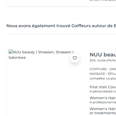
Nous avons également trouvé Coiffeurs autour de 
NUU beaut
204, route d'Arl
COIFFURE - ONGL
MASSAGE - ÉPILATION Strassen, c'est NUU dans 
complète. Le plus
First Visit Co
Women's Hair
Women's Hairc
or treatments