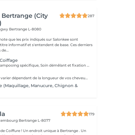
Bertrange (City
287
)
ongwy
Bertrange L-8080
note que les prix indiqués sur Salonkee sont
tre informatif et s'entendent de base. Ces derniers
 de...
 Coiffage
Diagnostique, Shampooing spécifique, Soin démêlant et fixation inclus. Veuillez prendre note que les prix indiqués sur Salonkee sont communiqués à titre informatif et s'entendent de base. Ces derniers sont susceptibles de varier selon le diagnostic réalisé à votre arrivée au salon et l'expertise du professionnel à qui vous confiez votre beauté. Dans tous les cas, un devis précis vous sera proposé et toutes réalisations de prestations seront effectuées avec votre accord.
Le tarif final peut varier dépendant de la longueur de vos cheveux ainsi que des soins et produits utilisés.
ge (Maquillage, Manucure, Chignon &
la
179
uxembourg
Bertrange L-8077
de Coiffure ! Un endroit unique à Bertrange . Un