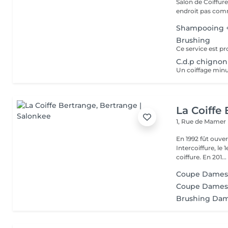
Salon de Coiffur
endroit pas comm
Shampooing +
Brushing
C.d.p chignon
Un coiffage min
La Coiffe
1, Rue de Mamer
En 1992 fût ouvert le
Intercoiffure, l
coiffure. En 201...
Coupe Dames 
Coupe Dame
Brushing Da