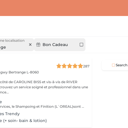
ne localisation
Bon Cadeau
nge
Search
287
ongwy
Bertrange L-8060
ROLINE BISS et vis-â-vis de RIVER
nce...
e
Dans tous nos services, le Shampoing et Finition (L`OREAL)sont compris.
s Trendy
+ soin- bain & lotion)