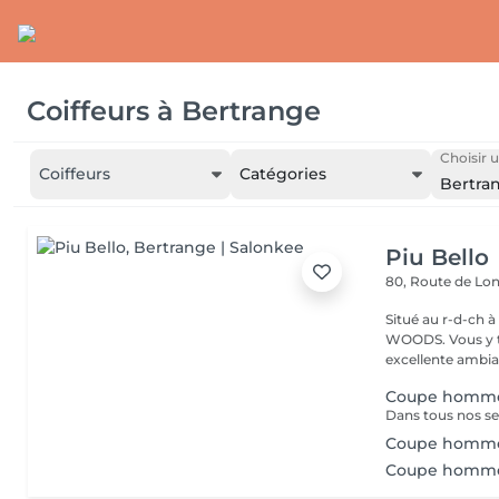
Coiffeurs
à
Bertrange
Choisir u
Coiffeurs
Catégories
Bertra
Piu Bello
80, Route de L
Situé au r-d-ch à côté de CA
WOODS. Vous y trouvez un service soigné et professionnel dans une
excellente ambia
Coupe homm
Coupe homme
Coupe homme (