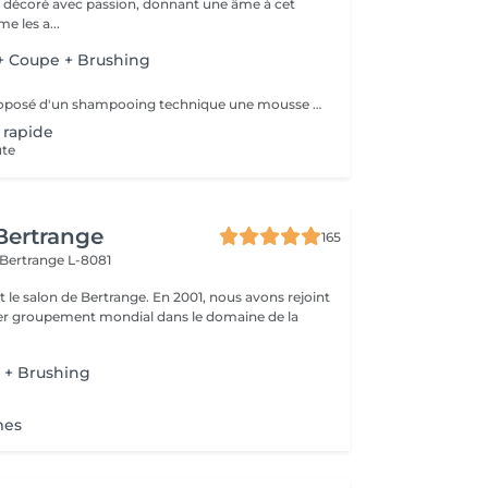
e décoré avec passion, donnant une âme à cet
e les a...
 Coupe + Brushing
Ce service est proposé d'un shampooing technique une mousse et laque de finition
 rapide
ute
 Bertrange
165
Bertrange L-8081
 salon de Bertrange. En 2001, nous avons rejoint
e 1er groupement mondial dans le domaine de la
+ Brushing
s
mes