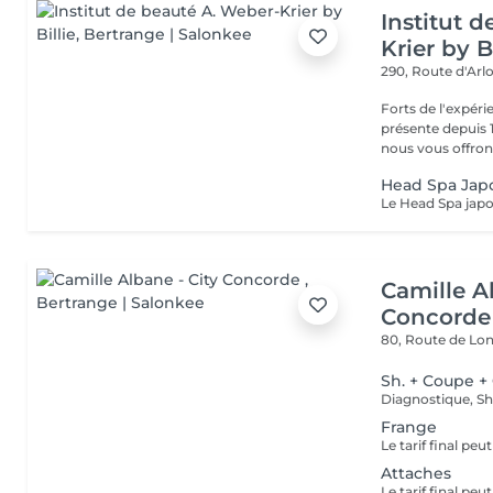
Institut 
Krier by Bi
290, Route d'Arlo
Forts de l'expéri
présente depuis 1
nous vous offrons 
Head Spa Jap
Camille A
Concorde
80, Route de L
Sh. + Coupe +
Frange
Attaches