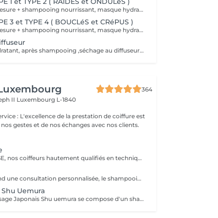
E 1 et TYPE 2 ( RAIDES et ONDULéS )
diagnostic sur mesure + shampooing nourrissant, masque hydratant ,coiffage sérum et fixation finale. Important: cheveux sans tresse ni noeuds à l'arrivée; tout noeuds ou tressage entraîne l'annulation et 50% de la prestation est retenu. Toute arrivée retardée de 15-30 minutes ou plus entraînera l'annulation automatique du rendez-vous.
E 3 et TYPE 4 ( BOUCLéS et CRéPUS )
diagnostic sur mesure + shampooing nourrissant, masque hydratant ,coiffage sérum et fixation finale. Important: cheveux sans tresse ni noeuds à l'arrivée; tout noeuds ou tressage entraîne l'annulation et 50% de la prestation est retenu. Toute arrivée retardée de 15-30 minutes ou plus entraînera l'annulation automatique du rendez-vous.
ffuseur
Shampooing hydratant, après shampooing ,séchage au diffuseur sérum et fixation finale. Important: cheveux sans tresse ni nud à l'arrivée; tout nud ou tressage entraîne l'annulation et 50% de la prestation est retenu. Toute arrivée retardée de 15-30 minutes ou plus entraînera l'annulation automatique du rendez-vous.
 Luxembourg
364
eph II
Luxembourg L-1840
 nos gestes et de nos échanges avec nos clients.
e
Forfait EXPERTISE, nos coiffeurs hautement qualifiés en technique anglo-saxonne, en formation continu et diplômés d’une académie anglaise à Paris. Vous offre une séance d’une heure avec votre coach en suivi beauté. Ce pack inclus : 1 h de prestation Un diagnostique personnalisé Shampoing spécifique Haircare Conditioner spécifique Produit de coiffage Coupe Styling Produit de finition
Le pack comprend une consultation personnalisée, le shampooing et le conditionneur spécifiques REDKEN , le séchage et les produits de styling REDKEN * Tarifs à titre indicatifs à confirmer après la consultation personnalisée établit auprès de votre coiffeur/stylist/spécialiste * La direction se réserve le droit d’apporter des modifications pour le bon fonctionnement du salon
+ Shu Uemura
Le Rituel de massage Japonais Shu uemura se compose d'un shampooing et d'un soin d'une durée de 30 minutes pour une relaxation une une réparation intense du cheveu et ensuite le pack styling