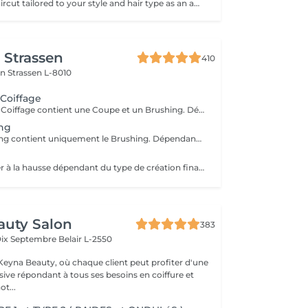
A professional haircut tailored to your style and hair type as an add-on to colouring or treatments. We begin with a short consultation to discuss your expectations, followed by a gentle wash while you relax lying comfortably in our Maletti chair, a precise cut, and a smooth blow-dry. We use Dyson Pro tools that protect your hair from excessive heat and deliver a sleek, polished finish. LaBiosthétique care and styling products provide holistic care for hair and scalp, combining scientific research with carefully selected natural ingredients. All brushes are sanitised with Sibel equipment, which effectively removes hair, product buildup, and impurities while reducing bacteria on the brush surface to maintain high hygiene standards for every client. For a more defined final look, styling can be added as an add-on. Simple, Moderate, Complex This grading reflects your hair's individual characteristics, such as texture, density, and length and is assessed by your hairdresser at the start of your visit. Not sure which to choose? We recommend booking Complex. The price will be adjusted after your consultation. Note: This is not related to the difficulty of haircuts or timing.
r Strassen
410
on
Strassen L-8010
 Coiffage
Le Forfait Coupe Coiffage contient une Coupe et un Brushing. Dépendant de la longueur des cheveux, le prix peut varier. En cas de questions veuillez appeler au +352 26 31 07 11.
ing
Le Forfait Brushing contient uniquement le Brushing. Dépendant de la longueur des cheveux, le prix peut varier. En cas de questions veuillez appeler au +352 26 31 07 11.
Le prix peut varier à la hausse dépendant du type de création finalement réalisée.
auty Salon
383
Dix Septembre
Belair L-2550
eyna Beauty, où chaque client peut profiter d'une
sive répondant à tous ses besoins en coiffure et
ot...