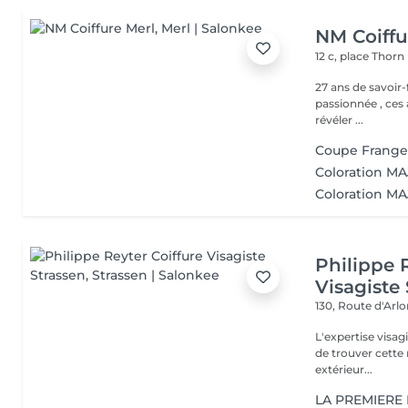
NM Coiffu
12 c, place Thorn
27 ans de savoir-fair
passionnée , ces 
révéler ...
Coupe Frang
Coloration MA
Coloration MAJ
Philippe 
Visagiste
130, Route d'Arl
L'expertise visa
de trouver cette r
extérieur...
LA PREMIERE