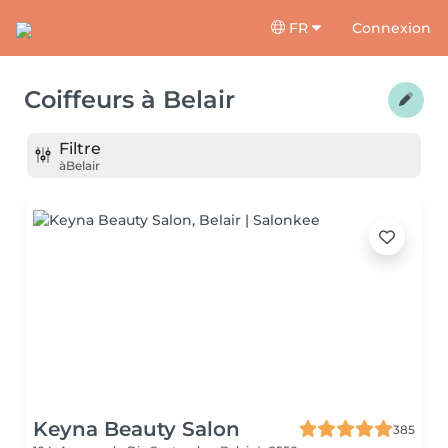
FR
Connexion
Coiffeurs
à
Belair
Filtre
à
Belair
Keyna Beauty Salon
385