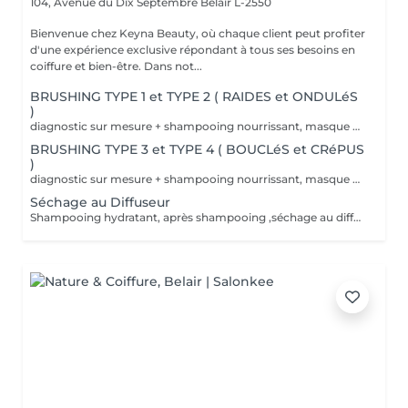
104, Avenue du Dix Septembre
Belair L-2550
Bienvenue chez Keyna Beauty, où chaque client peut profiter
d'une expérience exclusive répondant à tous ses besoins en
coiffure et bien-être. Dans not...
BRUSHING TYPE 1 et TYPE 2 ( RAIDES et ONDULéS
)
diagnostic sur mesure + shampooing nourrissant, masque hydratant ,coiffage sérum et fixation finale. Important: cheveux sans tresse ni noeuds à l'arrivée; tout noeuds ou tressage entraîne l'annulation et 50% de la prestation est retenu. Toute arrivée retardée de 15-30 minutes ou plus entraînera l'annulation automatique du rendez-vous.
BRUSHING TYPE 3 et TYPE 4 ( BOUCLéS et CRéPUS
)
diagnostic sur mesure + shampooing nourrissant, masque hydratant ,coiffage sérum et fixation finale. Important: cheveux sans tresse ni noeuds à l'arrivée; tout noeuds ou tressage entraîne l'annulation et 50% de la prestation est retenu. Toute arrivée retardée de 15-30 minutes ou plus entraînera l'annulation automatique du rendez-vous.
Séchage au Diffuseur
Shampooing hydratant, après shampooing ,séchage au diffuseur sérum et fixation finale. Important: cheveux sans tresse ni nud à l'arrivée; tout nud ou tressage entraîne l'annulation et 50% de la prestation est retenu. Toute arrivée retardée de 15-30 minutes ou plus entraînera l'annulation automatique du rendez-vous.