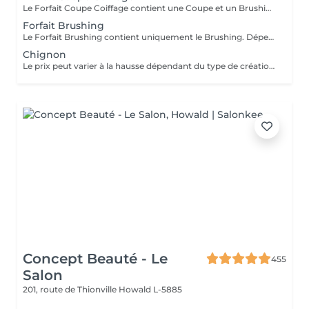
Le Forfait Coupe Coiffage contient une Coupe et un Brushing. Dépendant de la longueur des cheveux, le prix peut varier. En cas de questions veuillez appeler au +352 26 31 07 11.
Forfait Brushing
Le Forfait Brushing contient uniquement le Brushing. Dépendant de la longueur des cheveux, le prix peut varier. En cas de questions veuillez appeler au +352 26 31 07 11.
Chignon
Le prix peut varier à la hausse dépendant du type de création finalement réalisée.
Concept Beauté - Le
455
Salon
201, route de Thionville
Howald L-5885