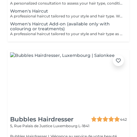
A personalized consultation to assess your hair type, condition, and goals helping us recommend the perfect treatments, color, or cut to suit your style and lifestyle.
Women's Haircut
A professional haircut tailored to your style and hair type. We begin with a short consultation to discuss your expectations, followed by a gentle wash while you relax lying comfortably in our Maletti chair, a precise cut, and a smooth blow-dry. We use Dyson Pro tools that protect your hair from excessive heat and deliver a sleek, polished finish. LaBiosthétique care and styling products provide holistic care for hair and scalp, combining scientific research with carefully selected natural ingredients. All brushes are sanitised with Sibel equipment, which effectively removes hair, product buildup, and impurities while reducing bacteria on the brush surface to maintain high hygiene standards for every client. For a more defined final look, styling can be added as an add-on. Simple, Moderate, Complex This grading reflects your hair's individual characteristics, such as texture, density, and length and is assessed by your hairdresser at the start of your visit. Not sure which to choose? We recommend booking Complex. The price will be adjusted after your consultation. Note: This is not related to the difficulty of haircuts or timing.
Women's Haircut Add-on (available only with
colouring or treatments)
A professional haircut tailored to your style and hair type as an add-on to colouring or treatments. We begin with a short consultation to discuss your expectations, followed by a gentle wash while you relax lying comfortably in our Maletti chair, a precise cut, and a smooth blow-dry. We use Dyson Pro tools that protect your hair from excessive heat and deliver a sleek, polished finish. LaBiosthétique care and styling products provide holistic care for hair and scalp, combining scientific research with carefully selected natural ingredients. All brushes are sanitised with Sibel equipment, which effectively removes hair, product buildup, and impurities while reducing bacteria on the brush surface to maintain high hygiene standards for every client. For a more defined final look, styling can be added as an add-on. Simple, Moderate, Complex This grading reflects your hair's individual characteristics, such as texture, density, and length and is assessed by your hairdresser at the start of your visit. Not sure which to choose? We recommend booking Complex. The price will be adjusted after your consultation. Note: This is not related to the difficulty of haircuts or timing.
Bubbles Hairdresser
442
5, Rue Palais de Justice
Luxembourg L-1841
Bubbles Hairdresser L'élégance au service de votre beauté