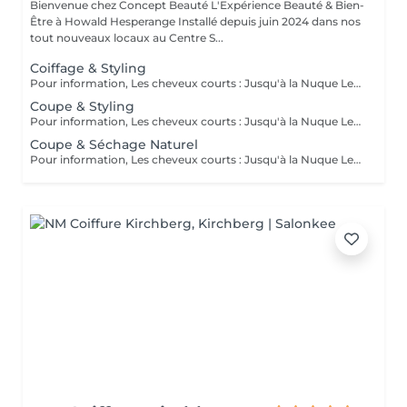
Bienvenue chez Concept Beauté L'Expérience Beauté & Bien-
Être à Howald Hesperange Installé depuis juin 2024 dans nos
tout nouveaux locaux au Centre S...
Coiffage & Styling
Pour information, Les cheveux courts : Jusqu'à la Nuque Les cheveux mi-longs : Jusqu'à l'épaule Les cheveux longs : En dessous de l'épaule Un supplément sera demandé pour les cheveux très longs, (jusqu'au milieu du dos)
Coupe & Styling
Pour information, Les cheveux courts : Jusqu'à la Nuque Les cheveux mi-longs : Jusqu'à l'épaule Les cheveux longs : En dessous de l'épaule Un supplément sera demandé pour les cheveux très longs, (jusqu'au milieu du dos)
Coupe & Séchage Naturel
Pour information, Les cheveux courts : Jusqu'à la Nuque Les cheveux mi-longs : Jusqu'à l'épaule Les cheveux longs : En dessous de l'épaule Un supplément sera demandé pour les cheveux très long, (jusqu'au milieu du dos)