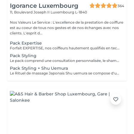
Igorance Luxembourg
364
11, Boulevard Joseph II
Luxembourg L-1840
Nos Valeurs Le Service : L'excellence de la prestation de coiffure
est au coeur de tous nos gestes et de nos échanges avec nos
clients. L'esprit d...
Pack Expertise
Forfait EXPERTISE, nos coiffeurs hautement qualifiés en technique anglo-saxonne, en formation continu et diplômés d’une académie anglaise à Paris. Vous offre une séance d’une heure avec votre coach en suivi beauté. Ce pack inclus : 1 h de prestation Un diagnostique personnalisé Shampoing spécifique Haircare Conditioner spécifique Produit de coiffage Coupe Styling Produit de finition
Pack Styling
Le pack comprend une consultation personnalisée, le shampooing et le conditionneur spécifiques REDKEN , le séchage et les produits de styling REDKEN * Tarifs à titre indicatifs à confirmer après la consultation personnalisée établit auprès de votre coiffeur/stylist/spécialiste * La direction se réserve le droit d’apporter des modifications pour le bon fonctionnement du salon
Pack Styling + Shu Uemura
Le Rituel de massage Japonais Shu uemura se compose d'un shampooing et d'un soin d'une durée de 30 minutes pour une relaxation une une réparation intense du cheveu et ensuite le pack styling