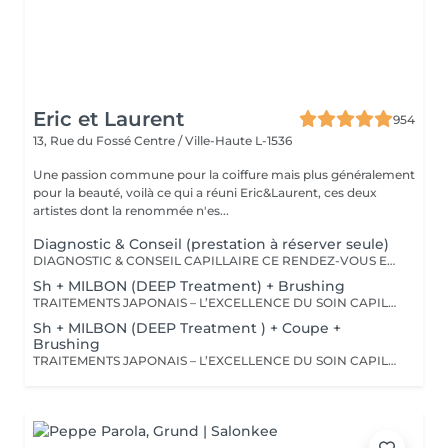
Eric et Laurent
954
13, Rue du Fossé
Centre / Ville-Haute L-1536
Une passion commune pour la coiffure mais plus généralement
pour la beauté, voilà ce qui a réuni Eric&Laurent, ces deux
artistes dont la renommée n'es...
Diagnostic & Conseil (prestation à réserver seule)
DIAGNOSTIC & CONSEIL CAPILLAIRE CE RENDEZ-VOUS EST EXCLUSIVEMENT RÉSERVÉ À UNE PREMIÈRE RENCONTRE AVEC NOTRE EXPERT CAPILLAIRE AFIN DE RÉALISER UN DIAGNOSTIC PERSONNALISÉ DE VOS CHEVEUX ET DE VOTRE CUIR CHEVELU. CETTE CONSULTATION DOIT ÊTRE RÉSERVÉE SEULE ET NE PEUT ÊTRE ASSOCIÉE À AUCUNE AUTRE PRESTATION OU RÉSERVATION. À L'ISSUE DE CET ÉCHANGE, UN ACCOMPAGNEMENT ET DES RECOMMANDATIONS ADAPTÉS À VOS BESOINS POURRONT VOUS ÊTRE PROPOSÉS. Diagnostic & Conseil Capillaire Prenez un moment privilégié pour échanger autour de vos cheveux, de vos envies et de vos habitudes. Lors de ce rendez-vous, nous réalisons un diagnostic personnalisé du cuir chevelu et de la fibre capillaire, nous vous orientons vers les coupes, couleurs et traitements les plus adaptés à votre image, à votre routine et à la beauté naturelle de vos cheveux. Nous vous apportons également des conseils personnalisés sur l'entretien à la maison ainsi que sur les produits les plus adaptés à vos besoins pour prolonger les résultats et préserver la beauté de vos cheveux au quotidien. Ce moment permet aussi de répondre à toutes vos questions et de construire ensemble un résultat entièrement sur mesure.
Sh + MILBON (DEEP Treatment) + Brushing
TRAITEMENTS JAPONAIS – L’EXCELLENCE DU SOIN CAPILLAIRE Découvrez un univers de soins capillaires japonais haut de gamme, reconnus pour leur technologie avancée et leurs résultats exceptionnels. Des traitements sur-mesure conçus pour répondre aux besoins spécifiques de chaque chevelure : hydratation, réparation, discipline, cuir chevelu ou nutrition . Chaque traitement agit au cœur de la fibre capillaire pour révéler des cheveux visiblement plus sains, brillants et soyeux. -Nos différentes lignes de traitements : SMOOTH (Collagène) Pour les cheveux emmêlés, ternes ou difficiles à coiffer. • Démêle instantanément • Lisse la fibre capillaire • Apporte douceur et brillance • Toucher léger et soyeux REPAIR (CMADK / Kératine) Pour les cheveux sensibilisés, cassants ou très abîmés. • Répare intensément • Renforce la structure interne du cheveu • Reconstruit la fibre en profondeur • Redonne force et élasticité ANTI-FRIZZ (Céramides / 18-MEA) Pour les cheveux indisciplinés, sensibilisés à l’humidité. • Contrôle les frisottis • Réduit le volume excessif • Protège de l’humidité • Facilite le coiffage • Apporte souplesse et brillance SCALP (Hyaluron / Agents Purifiants) Pour rééquilibrer et purifier le cuir chevelu. Idéal en cas de démangeaisons, pellicules, sécheresse ou excès de sébum. • Apaise le cuir chevelu • Purifie en douceur • Rééquilibre la barrière protectrice naturelle • Favorise un environnement sain pour la pousse Veuillez noter : les tarifs peuvent varier selon la longueur des cheveux, la quantité de produit nécessaire et la complexité de la prestation. Supplément possible à partir de +15€. Pour toute demande spécifique, merci de nous contacter.
Sh + MILBON (DEEP Treatment ) + Coupe +
Brushing
TRAITEMENTS JAPONAIS – L’EXCELLENCE DU SOIN CAPILLAIRE Découvrez un univers de soins capillaires japonais haut de gamme, reconnus pour leur technologie avancée et leurs résultats exceptionnels. Des traitements sur-mesure conçus pour répondre aux besoins spécifiques de chaque chevelure : hydratation, réparation, discipline, cuir chevelu ou nutrition . Chaque traitement agit au cœur de la fibre capillaire pour révéler des cheveux visiblement plus sains, brillants et soyeux. -Nos différentes lignes de traitements : SMOOTH (Collagène) Pour les cheveux emmêlés, ternes ou difficiles à coiffer. • Démêle instantanément • Lisse la fibre capillaire • Apporte douceur et brillance • Toucher léger et soyeux REPAIR (CMADK / Kératine) Pour les cheveux sensibilisés, cassants ou très abîmés. • Répare intensément • Renforce la structure interne du cheveu • Reconstruit la fibre en profondeur • Redonne force et élasticité ANTI-FRIZZ (Céramides / 18-MEA) Pour les cheveux indisciplinés, sensibilisés à l’humidité. • Contrôle les frisottis • Réduit le volume excessif • Protège de l’humidité • Facilite le coiffage • Apporte souplesse et brillance SCALP (Hyaluron / Agents Purifiants) Pour rééquilibrer et purifier le cuir chevelu. Idéal en cas de démangeaisons, pellicules, sécheresse ou excès de sébum. • Apaise le cuir chevelu • Purifie en douceur • Rééquilibre la barrière protectrice naturelle • Favorise un environnement sain pour la pousse Veuillez noter : les tarifs peuvent varier selon la longueur des cheveux, la quantité de produit nécessaire et la complexité de la prestation. Supplément possible à partir de +15€. Pour toute demande spécifique, merci de nous contacter.