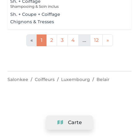
Sh. + Coiffage
Shampooing & Soin inclus
Sh. + Coupe + Coiffage
Chignons & Tresses
«
1
2
3
4
...
12
»
Salonkee
Coiffeurs
Luxembourg
Belair
Carte