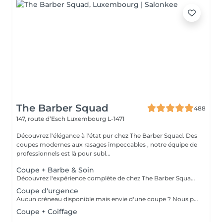
The Barber Squad
488
147, route d’Esch
Luxembourg L-1471
Découvrez l'élégance à l'état pur chez The Barber Squad. Des
coupes modernes aux rasages impeccables , notre équipe de
professionnels est là pour subl...
Coupe + Barbe & Soin
Découvrez l'expérience complète de chez The Barber Squad ! Shampooing & soins profonds + Coupe complète + Coiffage. Taille de Barbe & Contours à la lame & soins régénérant + Serviette Chaude & Froide + Nettoyage exfoliant du visage + Vapeur + Massage Relaxant + After Shave + Huile à barbe + Hydratation de la peau . Pour que votre expérience chez nous soit optimal , une boisson de votre choix vous est offerte !
Coupe d'urgence
Aucun créneau disponible mais envie d'une coupe ? Nous pouvons vous proposer un rendez-vous avant ou après nos horaires, ou durant la pause. Pour cette prestation, merci de contacter directement le shop.
Coupe + Coiffage