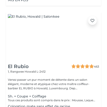
MIS EN PLIS
El Rubio
463
1, Rangwee
Howald L-2412
Venez passer un pur moment de détente dans un salon
élégant, moderne et atypique chez votre maître coiffeur-
barbier EL RUBIO à Howald, Luxembourg. Dep...
Sh. + Coupe + Coiffage
Tous ces produits sont compris dans le prix : Mousse, Laque, Gel, Soin démêlant, Shampoing spécifique. Tous les produits que nous utilisons sont des produits de qualité professionnelle.
Coloration mate sans effet de racine