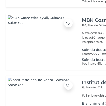
MBK Cosme
194, Rue de Diff
METHODE Brigitt
la peau! Chaque p
les opinions et...
Soin du dos 
Nettoyage en p
Soin du buste
Institut 
19, Rue des Tilleu
Fall in love with 
Blanchiment 