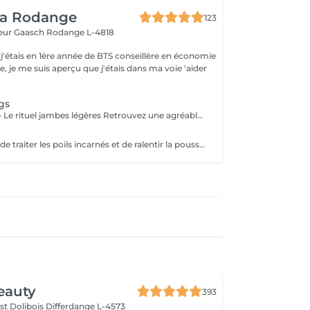
ea Rodange
123
eur Gaasch
Rodange L-4818
 j'étais en 1ère année de BTS conseillère en économie
le, je me suis aperçu que j'étais dans ma voie 'aider
gs
Linea relax Legs – Le rituel jambes légères Retrouvez une agréable sensation de légèreté grâce à notre soin Linea Legs. Ce rituel associe l'application de bandages imprégnés d'actifs rafraîchissants à une séance de pressothérapie. Cette combinaison favorise la circulation, stimule le drainage et aide à diminuer la sensation de jambes lourdes. Idéal en période de chaleur, après une journée debout ou en complément d'une cure minceur, Linea Legs procure un effet fraîcheur immédiat, réduit les sensations de fatigue et laisse vos jambes plus légères, reposées et confortables.
Soin permettant de traiter les poils incarnés et de ralentir la pousse du poils. Nous procédons à un gommage, suivi de votre épilations habituelle, extractions des poils incarnés, masque et crème fin de soin.
eauty
393
st Dolibois
Differdange L-4573