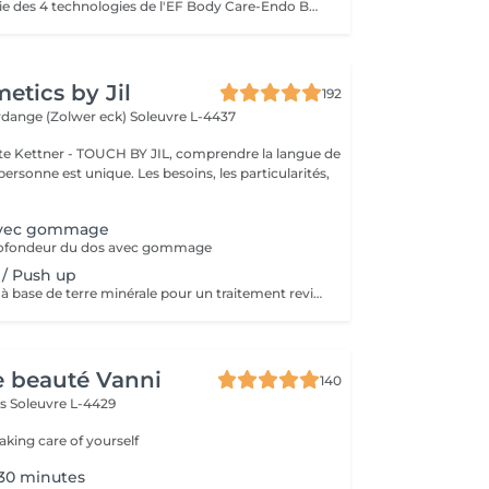
Grâce à la synergie des 4 technologies de l'EF Body Care-Endo Body Shaper, la circulation sanguine au niveau des jambes est stimulée, ce qui les rends moins lourdes. ( recommandé en cure de 12+1)
tics by Jil
192
erdange (Zolwer eck)
Soleuvre L-4437
e Kettner - TOUCH BY JIL, comprendre la langue de
ersonne est unique. Les besoins, les particularités,
avec gommage
rofondeur du dos avec gommage
 / Push up
Peeling tonifiant à base de terre minérale pour un traitement revitalisant du décolleté
de beauté Vanni
140
ls
Soleuvre L-4429
taking care of yourself
30 minutes