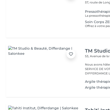
57, route de Lo
Pressothérapi
Soin Corps Z
TM Studi
53, Avenue de la
Nous avons hâte de vous accu
SERVICE DE VO
D
Argile thérapi
Argile thérapi