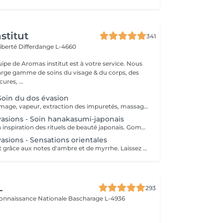
stitut
341
Liberté
Differdange L-4660
uipe de Aromas institut est à votre service. Nous
rge gamme de soins du visage & du corps, des
res, ...
 Soin du dos évasion
Nettoyage, gommage, vapeur, extraction des impuretés, massage délassant, masque. Nous vous prions de bien vouloir respecter votre rendez-vous. En prenant rendez-vous, vous occupez une place, dont une autre personne aurait éventuellement besoin. Tout rendez-vous non annulé 24h en avance, est susceptible d'être facturé. (Si vous ne pouvez pas vous présenter à votre RDV, proposez-le éventuellement à un proche ou à un ami) Toute l'équipe de Aromas Institut vous remercie pour votre respect et votre compréhension.
vasions - Soin hanakasumi-japonais
Ce soin puise son inspiration des rituels de beauté japonais. Gommage aux gants exfoliants, massage corps au beurre de karité chaud (lotus/cerisier), Massage pieds aux techniques issues de la réflexologie plantaire. Ce soin est une ôde au bien-être. Nous vous prions de bien vouloir respecter votre rendez-vous. En prenant rendez-vous, vous occupez une place, dont une autre personne aurait éventuellement besoin. Tout rendez-vous non annulé 24h en avance, est susceptible d'être facturé. (Si vous ne pouvez pas vous présenter à votre RDV, proposez-le éventuellement à un proche ou à un ami) Toute l'équipe de Aromas Institut vous remercie pour votre respect et votre compréhension.
asions - Sensations orientales
Soin enveloppant grâce aux notes d'ambre et de myrrhe. Laissez ce soin vous faire voyager dans un autre monde. Ce protocole exceptionnel puisé dans les rituels ancestraux d'orient vous fera passer un moment d'évasion intense. Un sirop pour préparer le corps au gommage, une pierre MEKA qui permet de laisser la peau lisse et douce puis un modelage pour nourrir et sublimer la peau dans un moment de pure détente. Nous vous prions de bien vouloir respecter votre rendez-vous. En prenant rendez-vous, vous occupez une place, dont une autre personne aurait éventuellement besoin. Tout rendez-vous non annulé 24h en avance, est susceptible d'être facturé. (Si vous ne pouvez pas vous présenter à votre RDV, proposez-le éventuellement à un proche ou à un ami) Toute l'équipe de Aromas Institut vous remercie pour votre respect et votre compréhension.
L
293
connaissance Nationale
Bascharage L-4936