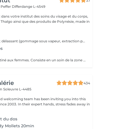
itut
37
r Peffer
Differdange L-4549
dans votre institut des soins du visage et du corps,
s Thalgo ainsi que des produits de Polynésie, made in
Soin nettoyant et délassant (gommage sous vapeur, extraction points noirs si nécessaire, masque adapté, massage) avec des produits choisi avec soin par votre esthéticienne.
os
Uniquement destiné aux femmes. Consiste en un soin de la zone intime, mousse, gommage, vapeur, extraction de comédons & poils incarnés, appareil désinfectant, masque). Si l'épilation du maillot est de moins d'une semaine alors le soin seul suffit, sinon il faudra programmé le forfait avec l'épilation incluse.
alérie
434
em
Soleuvre L-4485
nd welcoming team has been inviting you into this
nce 2003. In their expert hands, stress fades away in
t du dos
y Mollets 20min