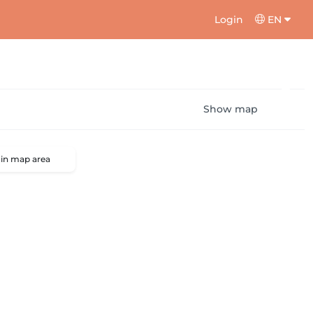
Login
EN
Show map
 in map area