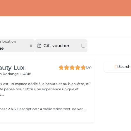
 location
Gift voucher
ge
auty Lux
Search
120
ch
Rodange L-4818
 est un espace dédié à la beauté et au bien-être, où
été pensé pour offrir une expérience unique et
isée. No...
Nombre de séances : 2 à 3 Description : Amélioration texture vergetures blanches matures. Stimulation collagène. Après : Rougeur 5-7 jours. Hydratation intensive. Contre-indications Grossesse / allaitement Diabète non contrôlé Pacemaker Tendance chéloïde Isotrétinoïne récente Infection oculaire active Phototype élevé à risque PIH Avant Pas de soleil 3 semaines Pas de peeling / laser récent Pas d'injection récente Arriver sans maquillage Après dème 25 jours Croûtes 510 jours SPF 50 pendant 30 jours Pas de maquillage 7 jours Pas de sport intense 57 jours