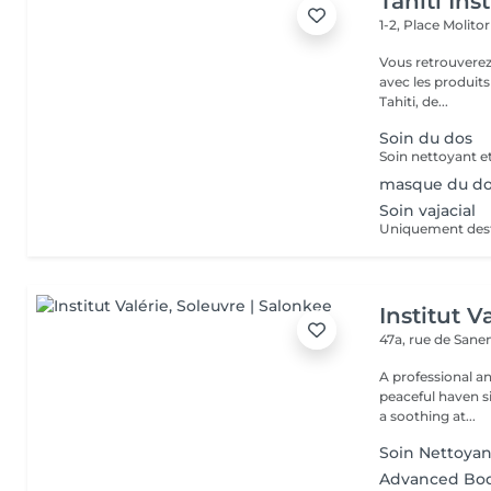
Tahiti Inst
1-2, Place Molito
Vous retrouverez 
avec les produit
Tahiti, de...
Soin du dos
masque du d
Soin vajacial
Institut V
47a, rue de San
A professional a
peaceful haven si
a soothing at...
Soin Nettoyan
Advanced Bod