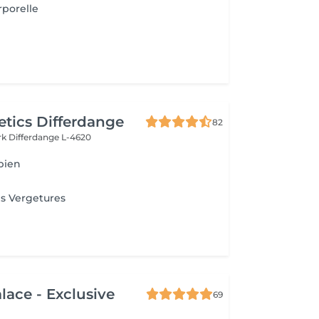
rporelle
tics Differdange
82
rk
Differdange L-4620
bien
s Vergetures
lace - Exclusive
69