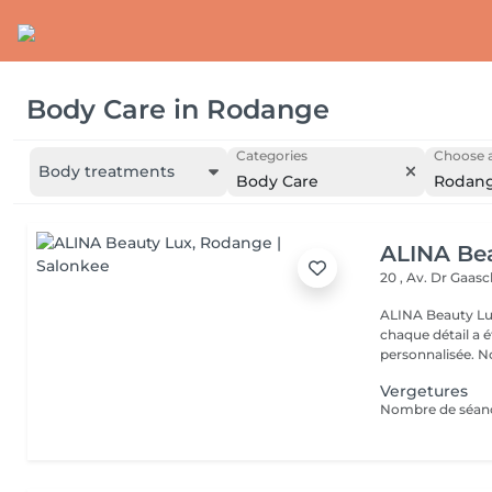
Body Care
in
Rodange
Categories
Choose a
Body treatments
Body Care
Rodan
ALINA Be
20 , Av. Dr Gaas
ALINA Beauty Lux
chaque détail a 
personnal
Vergetures