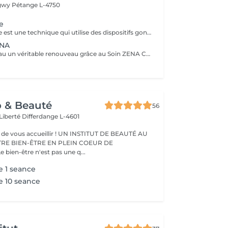
ngwy
Pétange L-4750
e
La pressothérapie est une technique qui utilise des dispositifs gonflables pour exercer une pression séquentielle sur les jambes, les bras ou le corps. Ce traitement stimule la circulation sanguine et lymphatique, aide à réduire la rétention d'eau et les gonflements, tout en favorisant la détoxification, la relaxation et le bien-être général.
ENA
Offrez à votre peau un véritable renouveau grâce au Soin ZENA Corps, un peeling 100% naturel à base de micro-algues. Ce soin innovant stimule le renouvellement cellulaire pour une peau plus lisse, plus lumineuse et visiblement plus unifiée. Idéal pour éclaircir le teint, atténuer les tâches d'acné et améliorer la texture de la peau, le soin ZENA agit en douceur sans agresser l'épiderme. Il convient à tous les types de peau, même les plus sensibles. Avant tout traitement ZENA Corps, une séance d'évaluation est obligatoire. Ce rendez-vous permet d'analyser votre peau et de définir le protocole ZENA le plus adapté selon vos besoins (éclaircissement, tâches, vergetures, texture de peau, etc...) Le traitement corporel complet sera ensuite planifié à la suite de ce diagnostique personnalisé.
o & Beauté
56
 Liberté
Differdange L-4601
eillir ! UN INSTITUT DE BEAUTÉ AU
TRE BIEN-ÊTRE EN PLEIN COEUR DE
IFFERDANGE Le bien-être n'est pas une q...
e 1 seance
e 10 seance