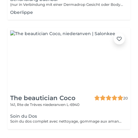
(nur in Verbindung mit einer Dermadrop Gesicht oder Body Behandlung buchbar) HÄNDE: Die Nailcure TDA mit Urea und Milchsäure ist die Soforthilfe für trockene, strapazierte Hände. Sie bietet empfindlicher Nagelhaut Schutz, stärkt und kräftigt die Nägel und unterstützt das Wachstum gesunder Nägel. FÜSSE: Intensive Feuchtigkeit und tiefenwirksame, nachhaltige Pflege für Ihre Füße. Perfekt zubuchbar zu einer Pediküre oder einer Dermadrop Gesicht oder Body Behandlung. KOPFHAUT: Bei dieser Behandlung werden die Haarwurzeln regeneriert, das gesunde Haarwachstum gefördert und Haarausfall vorgebeugt. Dünnes und mittelstarkes Haar wird voluminisiert und das Haar erhält einen seidigen Glanz.
Oberlippe
The beautician Coco
20
141, Rte de Trèves
niederanven L-6940
Soin du Dos
Soin du dos complet avec nettoyage, gommage aux amandes, extraction des petits points noir, massage relaxant et masque détox.