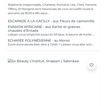
Stephanie (responsable, Charlene, Romane, Lea, Clara, Hanane,
Tiffany et Morgane sont heureuses de vous accueillir toute la
semaine de 9h30 à 18h dans...
ESCAPADE A LA GACILLY - aux Fleurs de camomille
EVASION AFRICAINE - aux Karité et graines
chaudes d'Entada
Laissez-vous emporter jusqu'en Afrique, le beurre de Karité chauffé devient une huile tiède nourrissante qui enveloppe votre corps dans une infinie douceur. Les graines d'Entada porte-bonheur sont ensuite glissées tout le long du corps délivrant une douce chaleur bienfaisante.
ECHAPÉE POLYNÉSIENNE - au Monoï
Envie dune escale bien-être à Tahiti ? Laissez-vous aller entre nos mains, lors dun voyage des sens à lhuile de Monoï. Secret de beauté des vahinés, le Monoï est extrait des fleurs de Tiaré, emblèmes de Tahiti. Ce modelage inspiré de la tradition ancestrale polynésienne permet à lensemble de votre corps de retrouver son harmonie. De longs mouvements des mains et des avant-bras, au rythme du va-et-vient des vagues, chassent les toxines et libèrent les tensions. Votre corps et votre esprit sont apaisés. Vous repartez avec la peau soyeuse et parfumée du divin sillage des fleurs de Tahiti.