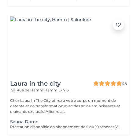
Laura in the city
48
191, Rue de Hamm
Hamm L-1713
Chez Laura In The City offrez à votre corps un moment de
détente et de transformation avec des soins amincissants et
drainants exclusifs! Allier rela...
Sauna Dome
Prestation disponible en abonnement de 5 ou 10 séances Vous recherchez une expérience de bien-être et de minceur incomparable à Luxembourg ? Laura in the City vous propose en exclusivité des séances de Sauna Dôme. Ce soin haut de gamme alliant relaxation profonde et détoxication naturelle. Idéal pour éliminer les toxines et apaiser le corps, le sauna dôme offre un moment privilégié de détente dans un cadre luxueux et intimiste. Mais surtout un soin minceur incroyable, il vous fera mincir en peu de temps et peu d'effort. Avec le Sauna Dôme vous pouvez perdre en moyenne 4,4cm au niveau du ventre. Le Sauna Dôme japonais est un appareil permettant de détoxifier le corps, de ré-équilibrer son énergie et de se détendre en profondeur. Il fonctionne en chauffant l'air à l'intérieur du dôme à des températures réglables, généralement entre 35°C et 80°C L'un des bienfaits majeurs du sauna japonais réside dans sa capacité à éliminer les toxines logées en profondeur dans l'organisme. Grâce à la chaleur infrarouge, le corps transpire plus abondamment, ce qui favorise l'évacuation des métaux lourds, des polluants et des déchets métaboliques.