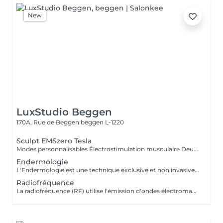
New
LuxStudio Beggen
170A, Rue de Beggen
beggen L-1220
Sculpt EMSzero Tesla
Modes personnalisables Électrostimulation musculaire Deux poignées indépendantes : contrôlez la puissance indépendamment, permettant des entraînements synchronisés ou individualisés Sûr et non invasif : notre machine est exempte de courant, d'hyperthermie, de rayonnement et ne nécessite aucune période de récupération. Brûlage de graisse et développement musculaire sans effort Gain de temps et d'efforts : seulement 30 minutes d'utilisation équivalent à 30 000 contractions musculaires, l'équivalent d'innombrables rouleaux de ventre ou squats.
Endermologie
L'Endermologie est une technique exclusive et non invasive qui permet de remodeler votre silhouette, de lisser la cellulite et d'améliorer globalement la tonicité de la peau.
Radiofréquence
La radiofréquence (RF) utilise l'émission d'ondes électromagnétiques à très haute fréquence, pour cibler la peau. La technologie RF permet ainsi de raffermir sa peau et de réduire des tissus graisseux, afin de redessiner des contours touchés par un affaissement cutané et un relâchement de la peau.