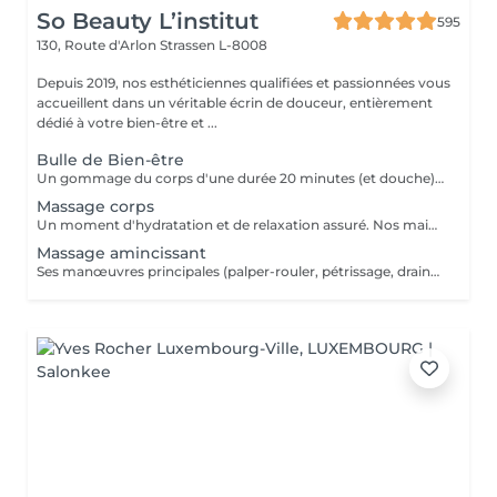
So Beauty L’institut
595
130, Route d'Arlon
Strassen L-8008
Depuis 2019, nos esthéticiennes qualifiées et passionnées vous
accueillent dans un véritable écrin de douceur, entièrement
dédié à votre bien-être et ...
Bulle de Bien-être
Un gommage du corps d'une durée 20 minutes (et douche) +Un massage relaxant Californien 90 minutes
Massage corps
Un moment d'hydratation et de relaxation assuré. Nos mains expertes vont vous assurer la pression nécessaires pour un massage du corps réussi.
Massage amincissant
Ses manœuvres principales (palper-rouler, pétrissage, drainage) visent à déstocker les graisses, lisser la cellulite et stimuler la circulation,