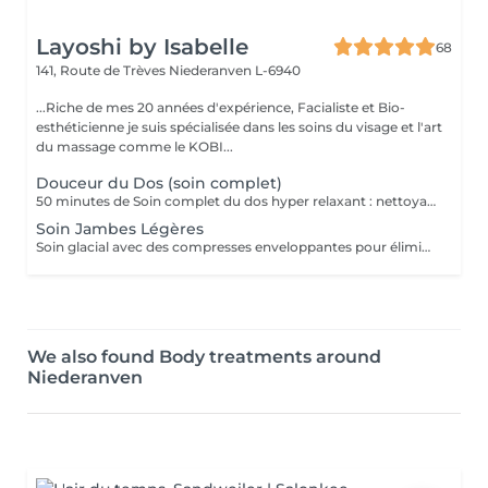
Layoshi by Isabelle
68
141, Route de Trèves
Niederanven L-6940
...Riche de mes 20 années d'expérience, Facialiste et Bio-
esthéticienne je suis spécialisée dans les soins du visage et l'art
du massage comme le KOBI...
Douceur du Dos (soin complet)
50 minutes de Soin complet du dos hyper relaxant : nettoyage profond + gommage + massage + enveloppement + crème hydratante. Détente garantie
Soin Jambes Légères
Soin glacial avec des compresses enveloppantes pour éliminer la sensation de jambes lourdes + massage drainant pour relancer la circulation dans le soin premium
We also found Body treatments around
Niederanven