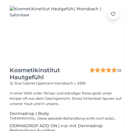
Kosmetikinstitut
28
Hautgefühl
12, Rue Gabriel Lippmann
Munsbach L-5365
In einer Welt voller Tempo und ständiger Reize gerät unser
Körper oft aus dem Gleichgewicht. Stress hinterlässt Spuren auf
unserer Haut und in unsere...
Dermadrop | Body
THERMOHYAL: Diese spezielle Behandlung wirkt noch präziser und langanhaltender wie ein Wärmepflaster. Die TDA Technologie bringt Wirkstoffe wie Wintergrünöl und Ingwer tief in die Muskulatur um Muskelschmerzen oder verspannte Muskulatur z.B im Nackenbereich zu lindern. Die Blutzirkulation wird gefördert und die Muskulatur intensiv entspannt. THERMOREPAIR: Hinweis: Das perfekte Ergebnis dieser Behandlung zeigt sich erst nach einigen Behandlung und ist daher nur als 6er Kur buchbar. Die Thermorepair TDA ist eine absolut effektive Behandlung wenn es darum geht das Bindegewebe zu stärken und die Hautoberfläche an den Oberschenkeln zu straffen. Dank intensiv wirkenden Inhaltsstoffen wie Ingwer, Curcuma und Propolis hilft die Behandlung den Fettabbau zu fördern und das Erscheinungsbild von Cellulite zu reduzieren. Der Lymphabtransport wird unterstützt und die Durchblutung gefördert.
DERMADROP ADD ON | nur mit Dermadrop
Behandlung buchbar