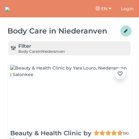
EN
Login
Body Care
in
Niederanven
Filter
Body Care
in
Niederanven
Beauty & Health Clinic by
190