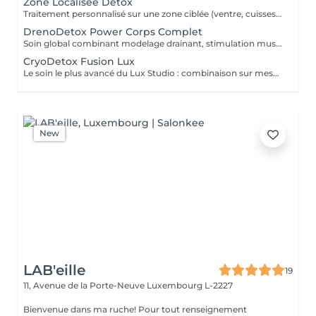
Zone Localisée Détox
Traitement personnalisé sur une zone ciblée (ventre, cuisses, bras, fessiers) combinant plusieurs technologies Lux Studio : drainage, radiofréquence, EMS, lipocavitation ou endermologie.
DrenoDetox Power Corps Complet
Soin global combinant modelage drainant, stimulation musculaire et activation du métabolisme. Idéal pour remodeler et raffermir la silhouette.
CryoDetox Fusion Lux
Le soin le plus avancé du Lux Studio : combinaison sur mesure de toutes les technologies disponibles (1Cryolipolyse, ou EMS, RF, LipoLaser, Endermo, LED). Résultat immédiat avec jusqu'à -3 cm par séance et une peau plus tonique dès la première application.
New
LAB'eille
19
11, Avenue de la Porte-Neuve
Luxembourg L-2227
Bienvenue dans ma ruche! Pour tout renseignement