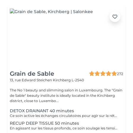
Grain de Sable
272
13, rue Edward Steichen
Kirchberg L-2540
The No 1 beauty and slimming salon in Luxembourg. The "Grain
de Sable" beauty institute is ideally located in the Kirchberg
district, close to Luxembo...
DETOX DRAINANT 40 minutes
Ce soin active les échanges circulatoires pour agir sur la rétention d'eau et éliminer les toxines, offrant un effet dynamisant et une sensation de légèreté aux jambes.
RECUP DEEP TISSUE 50 minutes
En agissant sur les tissus profonds, ce soin soulage les tensions musculaires et favorise une meilleure récupération sportive en diminuant les courbatures.