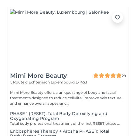
Mimi More Beauty
29
1, Route d'Echternach
Luxembourg L-1453
Mimi More Beauty offers a unique range of body and facial
treatments designed to reduce cellulite, improve skin texture,
and enhance overall appearanc...
PHASE 1 (RESET): Total Body Detoxifying and
Oxygenating Program
Total body professional treatment of the first RESET phase of Arosha method that exfoliates (removes) the epidermis, stimulates skin microcirculation and oxygenates the tissues, making the skin smooth, luminous and ready to receive next treatments. Recommended once in 3 months. Problems: Impure skin with imperfections Skin in need of regeneration Asphyxiated (deprived of oxygen) skin Bad microcirculation Effects: Removal of dead cells Deeply purified skin Smooth and uniform skin Reactivation of the skin microcirculation Tissue oxygenation To utilise effects of synergy and maximise the results, it is recommended to go through all three Arosha phases starting with RESET, continuing with RESTORE and completing with ATTACK.
Endospheres Therapy + Arosha PHASE 1: Total