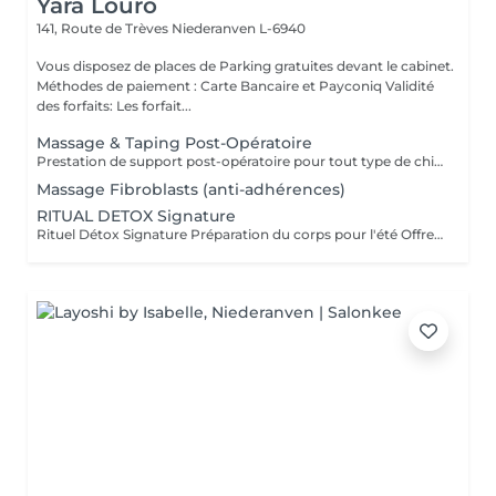
Yara Louro
141, Route de Trèves
Niederanven L-6940
Vous disposez de places de Parking gratuites devant le cabinet.
Méthodes de paiement : Carte Bancaire et Payconiq Validité
des forfaits: Les forfait...
Massage & Taping Post-Opératoire
Prestation de support post-opératoire pour tout type de chirurgie plastique. La prestation inclut le drainage lymphatique spécifique au post-opératoire immédiatement après la chirurgie, ainsi que l'application de bandes de taping si/quand nécessaire.
Massage Fibroblasts (anti-adhérences)
RITUAL DETOX Signature
Rituel Détox Signature Préparation du corps pour l'été Offrez à votre corps un moment de pure revitalisation grâce à ce rituel associant gommage exfoliant, argile purifiante et massage détoxifiant. Ce soin favorise l'élimination des impuretés, stimule le drainage et procure une agréable sensation de légèreté. La peau est douce, lumineuse et le corps parfaitement préparé pour la saison estivale. Les bienfaits : Exfolie et revitalise la peau Purifie et reminéralise les tissus Favorise le drainage et la circulation Procure une sensation de légèreté et de bien-être Prépare la peau et le corps à la saison estivale Un rituel complet alliant efficacité, relaxation et élégance pour révéler toute la beauté de votre corps.