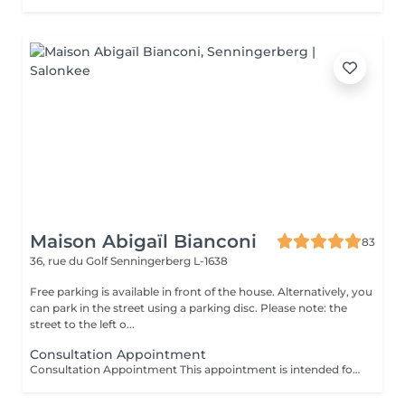
Maison Abigaïl Bianconi
83
36, rue du Golf
Senningerberg L-1638
Free parking is available in front of the house. Alternatively, you
can park in the street using a parking disc. Please note: the
street to the left o...
Consultation Appointment
Consultation Appointment This appointment is intended for individuals seeking guidance in choosing the treatment best suited to their body, needs, and objectives. It is a dedicated time for discussion to define a coherent treatment plan among the services offered at the Maison. The consultation appointment is charged at €30, fully deductible from any treatment subsequently carried out. This amount ensures the reservation of the time slot and respect for the appointment. In the event of a no-show or late cancellation (less than 48 hours' notice), the amount is non-refundable.