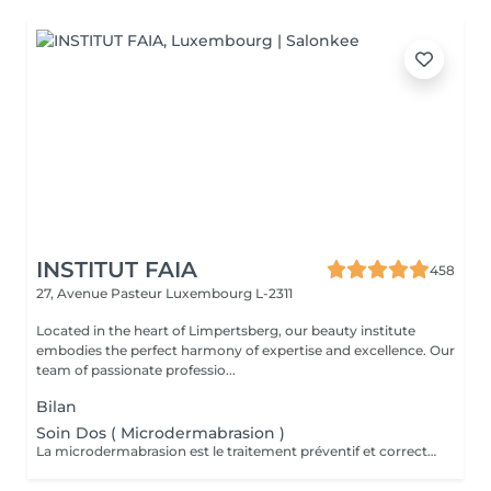
INSTITUT FAIA
458
27, Avenue Pasteur
Luxembourg L-2311
Located in the heart of Limpertsberg, our beauty institute
embodies the perfect harmony of expertise and excellence. Our
team of passionate professio...
Bilan
Soin Dos ( Microdermabrasion )
La microdermabrasion est le traitement préventif et correctif par excellence. Elle stimule la régénération cellulaire et la production de cellules jeunes. À l'aide d'une tête diamantée, la microdermabrasion enlève toutes les cellules mortes. Dès le premier traitement, la peau est plus éclatante, plus douce et visiblement exfoliée.