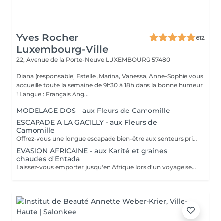
Yves Rocher
612
Luxembourg-Ville
22, Avenue de la Porte-Neuve
LUXEMBOURG 57480
Diana (responsable) Estelle ,Marina, Vanessa, Anne-Sophie vous
accueille toute la semaine de 9h30 à 18h dans la bonne humeur
! Langue : Français Ang...
MODELAGE DOS - aux Fleurs de Camomille
ESCAPADE A LA GACILLY - aux Fleurs de
Camomille
Offrez-vous une longue escapade bien-être aux senteurs printanières de Camomille, fleur emblématique de nos champs à la Gacilly. le temps s'est arrêté. Incroyablement relaxé et en harmonie, votre corps et votre esprits retrouvent leur équilibre.
EVASION AFRICAINE - aux Karité et graines
chaudes d'Entada
Laissez-vous emporter jusqu'en Afrique lors d'un voyage sensoriel. Le beurre de karité chauffé devient une huile tiède nourrissante qui enveloppe votre corps dans une infinie douceur. Les graines d'Entada chaudes sont ensuite glissées le long du corps, délivrant une douce chaleur bienfaisante. La chaleur de ce soin favorise la relaxation.