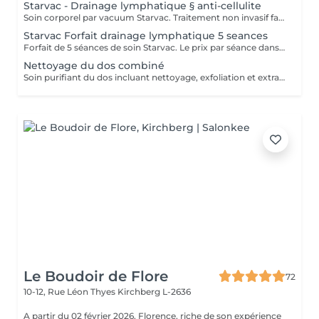
Starvac - Drainage lymphatique § anti-cellulite
Soin corporel par vacuum Starvac. Traitement non invasif favorisant le drainage lymphatique, la réduction de la cellulite et l'amélioration de la tonicité de la peau.
Starvac Forfait drainage lymphatique 5 seances
Forfait de 5 séances de soin Starvac. Le prix par séance dans le forfait est de 68 €. Traitement non invasif favorisant le drainage lymphatique, la réduction de la cellulite et l'amélioration de la tonicité de la peau. Forfait payable à l'avance et non remboursable.
Nettoyage du dos combiné
Soin purifiant du dos incluant nettoyage, exfoliation et extraction des imperfections. Idéal pour les peaux sujettes aux boutons, il laisse la peau nette, lisse et saine.
Le Boudoir de Flore
72
10-12, Rue Léon Thyes
Kirchberg L-2636
A partir du 02 février 2026, Florence, riche de son expérience