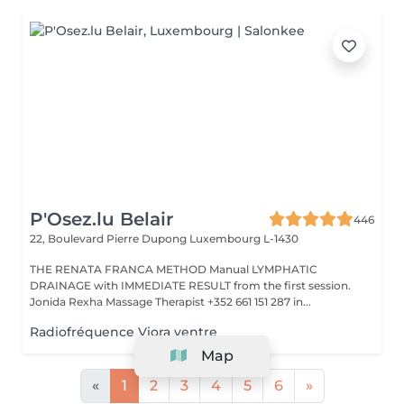
P'Osez.lu Belair
446
22, Boulevard Pierre Dupong
Luxembourg L-1430
THE RENATA FRANCA METHOD Manual LYMPHATIC
DRAINAGE with IMMEDIATE RESULT from the first session.
Jonida Rexha Massage Therapist +352 661 151 287 in...
Radiofréquence Viora ventre
Map
«
1
2
3
4
5
6
»