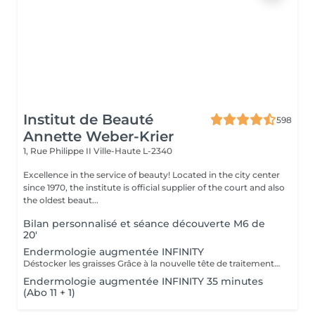
Institut de Beauté
598
Annette Weber-Krier
1, Rue Philippe II
Ville-Haute L-2340
Excellence in the service of beauty! Located in the city center
since 1970, the institute is official supplier of the court and also
the oldest beaut...
Bilan personnalisé et séance découverte M6 de
20'
Endermologie augmentée INFINITY
Déstocker les graisses Grâce à la nouvelle tête de traitement brevetée Alliance, endermologie® permet de cibler et daffiner les zones rebelles à lexercice et à lhygiène alimentaire (bras, dos, ventre, taille, cuisses..) tout en sadaptant précisément aux besoins de chaque peau. Lisser la cellulite La cellulite, qui touche 90 % des femmes même les plus minces et les plus sportives, résulte à la fois dun stockage de graisses dans les adipocytes (cellules graisseuses) et dune rétention deau tout autour. Raffermir la peau Variations de poids, grossesses, temps qui passe la peau perd progressivement de sa tonicité et de sa souplesse. Même si ce relâchement cutané concerne tout le corps, certaines zones y sont plus sensibles : intérieur des cuisses, ventre, bras, etc Retrouver des jambes légères Jambes lourdes et douloureuses, chevilles ou pieds gonflés ces symptômes traduisent une mauvaise circulation sanguine et lymphatique. Les toxines saccumulent dans lorganisme, ce qui explique de telles variations de volume en une même journée ou à différents moments du cycle féminin. Bien-être Découvrez des parcours de soins au concept exclusif, pour une efficacité et une détente incomparables.
Endermologie augmentée INFINITY 35 minutes
(Abo 11 + 1)