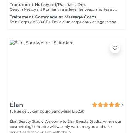
Traitement Nettoyant/Purifiant Dos
Ce soin Nettoyant Purifiant va enlever les peaux mortes aux niveau du dos, éliminer les impuretés, détendre les muscles avec un modelage relaxant et pour finir bien purifier les pores de la peau avec un masque "Boue" .
Traitement Gommage et Massage Corps
Soin Corps « VOYAGE » Envie d'un corps doux et léger, venez vous évader. Gommage et massage corps de 1h.
Élan
13
11, Rue de Luxembourg
Sandweiler L-5230
Élan Beauty Studio Welcome to Élan Beauty Studio, where our
cosmetologist Anette will warmly welcome you and take
expert care of your skin with the b...