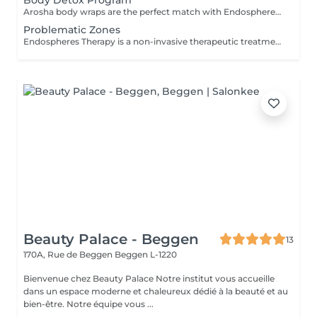
Body Detox Program
Arosha body wraps are the perfect match with Endospheres Therapy as they complement their lymphatic drainage and skin toning effects, enhancing overall results by further reducing cellulite, firming the skin, and boosting circulation. Together, they provide a comprehensive approach to body contouring and skin rejuvenation. Service includes: - 30 min of Endospheres Therapy, selected zones - 75 minutes of Arosha Treatment, Total Body Detoxifying and Oxygenating Program Arosha Detox: Total body professional treatment of the first RESET phase of Arosha method that exfoliates the epidermis, stimulates skin microcirculation and oxygenates the tissues, making the skin smooth, luminous and ready to receive RESTORE and ATTACK treatments.
Problematic Zones
Endospheres Therapy is a non-invasive therapeutic treatment designed to improve various aesthetic and health-related conditions through the use of Compressive Microvibration. The device, equipped with a cylinder composed of 55 rotating silicon spheres, generates low-frequency mechanical vibrations, which stimulate the skin and underlying tissues. It is commonly used in both medical and aesthetic settings. Key benefits: - Cellulite reduction - Lymphatic drainage - Vascular action - Reshapes the silhouette and relaxes wrinkles - Alleviates muscle tension and pain - Muscle and skin and toning Although results may be visible from first session, multiple sessions (6-12) are typically needed to achieve notable and lasting results.
Beauty Palace - Beggen
13
170A, Rue de Beggen
Beggen L-1220
Bienvenue chez Beauty Palace Notre institut vous accueille
dans un espace moderne et chaleureux dédié à la beauté et au
bien-être. Notre équipe vous ...