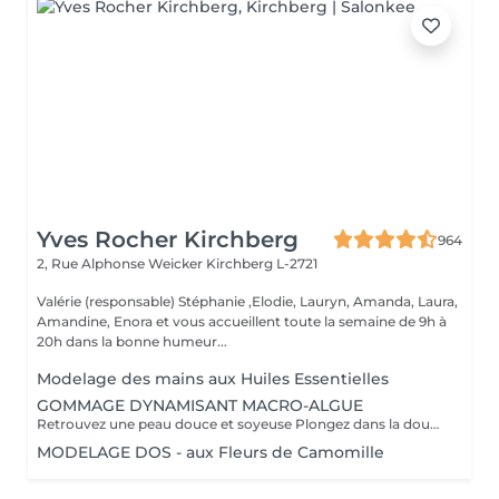
Yves Rocher Kirchberg
964
2, Rue Alphonse Weicker
Kirchberg L-2721
Valérie (responsable) Stéphanie ,Elodie, Lauryn, Amanda, Laura,
Amandine, Enora et vous accueillent toute la semaine de 9h à
20h dans la bonne humeur...
Modelage des mains aux Huiles Essentielles
GOMMAGE DYNAMISANT MACRO-ALGUE
Retrouvez une peau douce et soyeuse Plongez dans la douceur tropicale dIndonésie à travers les notes épicées des huiles essentielles de Girofle et de Muscade. Ce gommage aux effluves chauds et naturels vous transporte tout en exfoliant délicatement votre peau : elle est douce, lumineuse et satinée.
MODELAGE DOS - aux Fleurs de Camomille