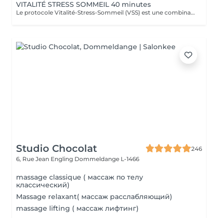
VITALITÉ STRESS SOMMEIL 40 minutes
Le protocole Vitalité-Stress-Sommeil (VSS) est une combinaison de trois effets : nerveux, circulatoire et musculaire pour agir sur le bien-être global tout en renforçant ses défenses naturelles. Ce soin réduit significativement le stress, améliore la vitalité, réduit les troubles du sommeil et améliore l'humeur générale. Des effets sont ressentis dès la 1ère séance sur la vitalité, le stress, le bien-être et les douleurs musculaires. N'oublions pas la définition de la santé de l'OMS La santé est un état de complet bien-être physique, mental et social, et ne consiste pas seulement en une absence de maladie ou d'infirmité .
Studio Chocolat
246
6, Rue Jean Engling
Dommeldange L-1466
massage classique ( массаж по телу
классический)
Massage relaxant( массаж расслабляющий)
massage lifting ( массаж лифтинг)