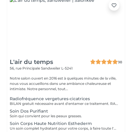
L'air du temps
98
56, rue Principale
Sandweiler L-5241
Notre salon ouvert en 2016 est à quelques minutes de la ville,
nous vous accueillons dans une ambiance chaleureuse et
intimiste. Notre personnel, tout...
Radiofréquence vergetures-cicatrices
BILAN gratuit nécessaire avant d'entamer ce traitement. RADIOFREQUENCE CAPACTIVE RESISTIVE448Khz monopolaire Non douloureux, non invasif Améliore au fur à mesure les vergetures (rosées). Cicatrices récentes. Traitement de plusieurs séances nécessaire pour atteindre des résultats.
Soin Dos Purifiant
Soin qui convient pour les peaux grasses.
Soin Corps Haute Nutrition Esthederm
Un soin complet hydratant pour votre corps, à faire toute l'année pour garder une peau en bonne santé, mais surtout après des périodes d'exposition au soleil.