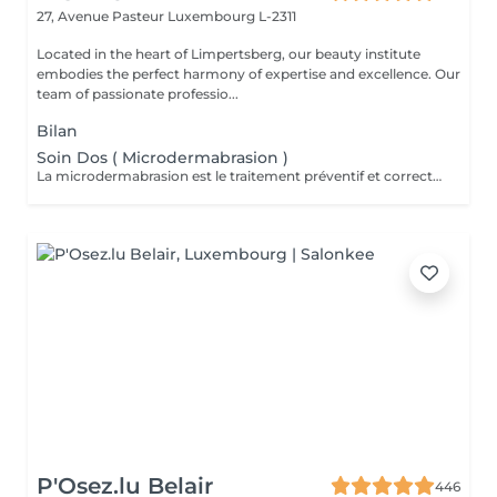
27, Avenue Pasteur
Luxembourg L-2311
Located in the heart of Limpertsberg, our beauty institute
embodies the perfect harmony of expertise and excellence. Our
team of passionate professio...
Bilan
Soin Dos ( Microdermabrasion )
La microdermabrasion est le traitement préventif et correctif par excellence. Elle stimule la régénération cellulaire et la production de cellules jeunes. À l'aide d'une tête diamantée, la microdermabrasion enlève toutes les cellules mortes. Dès le premier traitement, la peau est plus éclatante, plus douce et visiblement exfoliée.
P'Osez.lu Belair
446