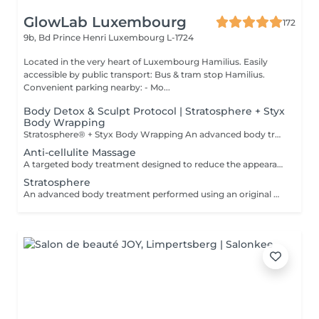
GlowLab Luxembourg
172
9b, Bd Prince Henri
Luxembourg L-1724
Located in the very heart of Luxembourg Hamilius. Easily
accessible by public transport: Bus & tram stop Hamilius.
Convenient parking nearby: - Mo...
Body Detox & Sculpt Protocol | Stratosphere + Styx
Body Wrapping
Stratosphere® + Styx Body Wrapping An advanced body treatment combining deep mechanical stimulation with active body wrapping to improve skin tone, reduce fluid retention and enhance body contours. This protocol works on both circulation and skin quality. Why clients choose it? - Visible reduction in swelling and water retention - Improved body contours and skin tone - Detoxifying and draining effect - Immidiate feeling of lightness
Anti-cellulite Massage
A targeted body treatment designed to reduce the appearance of cellulite, improve skin texture, and support lymphatic drainage. The procedure can be performed using manual techniques or vacuum-roller technology, allowing a personalised approach based on the skin condition and treatment goals. By stimulating microcirculation and metabolic processes, the treatment helps smooth the skin, reduce fluid retention, and enhance body contour. BENEFITS: - Visibly reduces cellulite - Improves skin firmness and texture - Stimulates lymphatic drainage - Reduces water retention - Enhances microcirculation - Supports body contouring INDICATIONS: - Cellulite (all stages) - Local fluid retention - Loss of skin tone - Uneven skin texture - Sluggish lymphatic flow CONTRAINDICATIONS: - Pregnancy - Acute inflammatory or infectious conditions - Skin lesions in the treatment area - Advanced varicose veins - Thrombosis / thrombophlebitis - Oncological conditions - Severe cardiovascular disorders TREATMENT COURSE & FREQUENCY: Course: 812 sessions is recommended for optimal results. Frequency: 23 times per week, depending on the protocol. Maintenance: every 24 weeks. A personalised treatment plan will be recommended during consultation
Stratosphere
An advanced body treatment performed using an original German-engineered device Stratoshere® designed to improve skin quality, stimulate circulation, and support body contouring. The procedure combines mechanical stimulation and compression techniques, working deeply on the tissues to activate lymphatic drainage and enhance metabolic processes. This technology allows for precise, controlled, and effective treatment, delivering visible results while maintaining a high level of comfort. BENEFITS: - Improves skin firmness and elasticity - Reduces the appearance of cellulite - Stimulates lymphatic drainage - Improves circulation - Helps reduce fluid retention - Supports body contouring INDICATIONS: - Cellulite - Loss of skin tone - Fluid retention / swelling - Uneven skin texture - Sluggish circulation CONTRAINDICATIONS: - Pregnancy - Acute inflammatory or infectious conditions - Skin lesions in the treatment area - Thrombosis / thrombophlebitis - Oncological conditions - Severe cardiovascular disorders TREATMENT COURSE & FREQUENCY: Course: 6-10 sessions is recommended for optimal results. Frequency: 2 times per week, depending on the protocol. Maintenance sessions may be recommended once every 2 weeks. A personalised treatment plan will be recommended during consultation.