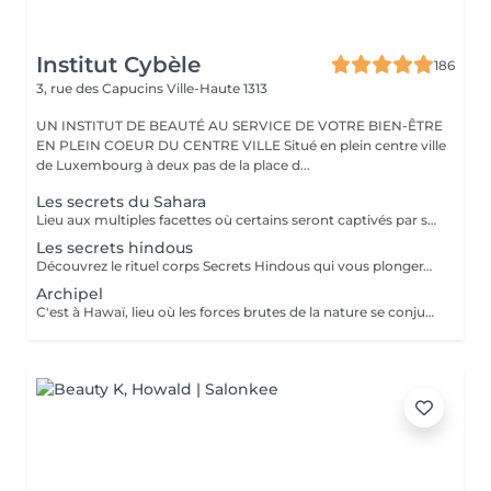
Institut Cybèle
186
3, rue des Capucins
Ville-Haute 1313
UN INSTITUT DE BEAUTÉ AU SERVICE DE VOTRE BIEN-ÊTRE
EN PLEIN COEUR DU CENTRE VILLE Situé en plein centre ville
de Luxembourg à deux pas de la place d...
Les secrets du Sahara
Lieu aux multiples facettes où certains seront captivés par son aspect mystique, où d'autres se laisseront charmer par son esprit reposant et calmant, mais où tous s'accorderont à dire qu'il représente l'immensité, les Secrets du Sahara vous embarque dans le plus grand désert du monde, lors d'un soin du corps aux senteurs orientales. 1heure = Le rituel démarrera par un gommage au sable noir, du corps, aux effluves boisées d'encens, de feuilles de verveine séchées et citron vert. Votre corps débarrassé de toutes cellules mortes sera ensuite, délicatement enduit par le beurre des délices fondant. Il s'en suivra un massage à l'huile chaude où les notes ambrées et vanillées se diffuseront dans la cabine de soin, et qui procurera détente, relaxation et apaisement, bercé par des sons orientaux et les mélodies d'ouds. 1h30 = Gommage au sable noir + enveloppement à l'argile (ghassoul) + massage aux huiles chaudes EvadéSens est une marque française de cosmétique professionnelle, fabriquée en Alsace, qui mise sur des ingrédients naturels et précieux venant du monde entier. Chaque soin est conçu comme un voyage sensoriel, avec des textures gourmandes et des parfums délicats. La marque privilégie des formules propres, sans ingrédients controversés, et travaille dans une démarche responsable. Résultat : des soins efficaces, authentiques et très agréables à utiliser.
Les secrets hindous
Découvrez le rituel corps Secrets Hindous qui vous plongera au cur des mystères de beauté de ce pays riche en symboles, traditions et en ressources issues de la nature qu'est l'Inde. L'aventure débutera par un gommage hindou aux effluves sucrés d'amande et de pistache. Il s'en suivra un enveloppement traditionnel du corps au curcuma et santal qui rendra un éclat à votre peau et la laissera douce comme de la soie, puis massage revitalisant qui stimulent les muscles à l'huile de sésame parfumé naturellement de rose, jasmin et cardamome. Le Vajra et la cloche, traditions millénaires et soin sonore, viendront délicatement résonner dans la cabine de soin et aideront également à un rééquilibrage des chakras pour une plénitude, un relâchement et une détente totale. EvadéSens est une marque française de cosmétique professionnelle, fabriquée en Alsace, qui mise sur des ingrédients naturels et précieux venant du monde entier. Chaque soin est conçu comme un voyage sensoriel, avec des textures gourmandes et des parfums délicats. La marque privilégie des formules propres, sans ingrédients controversés, et travaille dans une démarche responsable. Résultat : des soins efficaces, authentiques et très agréables à utiliser.
Archipel
C'est à Hawaï, lieu où les forces brutes de la nature se conjuguent pour former le plus beau des décors, que vous transporte ce voyage magique. Embarquez pour les plages paradisiaques de sable blanc avec : - un gommage à la goyave - un enveloppement d'une gelée ananas coco frangipanier passion - un massage lomi lomi au monoï EvadéSens est une marque française de cosmétique professionnelle, fabriquée en Alsace, qui mise sur des ingrédients naturels et précieux venant du monde entier. Chaque soin est conçu comme un voyage sensoriel, avec des textures gourmandes et des parfums délicats. La marque privilégie des formules propres, sans ingrédients controversés, et travaille dans une démarche responsable.