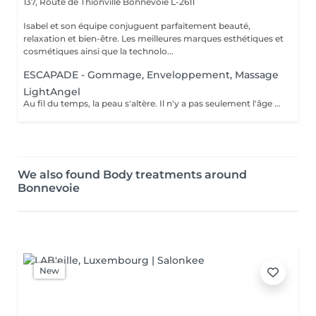
137, Route de Thionville
Bonnevoie L-2611
Isabel et son équipe conjuguent parfaitement beauté,
relaxation et bien-être. Les meilleures marques esthétiques et
cosmétiques ainsi que la technolo...
ESCAPADE - Gommage, Enveloppement, Massage
LightAngel
Au fil du temps, la peau s'altère. Il n'y a pas seulement l'âge mais aussi le tabac, l'alcool ou encore le soleil qui participent au vieillissement de la peau. Créé pour le traitement d'esthétique facial, le Light Angel est un appareil qui fait usage de la technique de photomodulation traitement par LED combiné à un cosmétique. Est utilisé pour de nombreux traitements tels que le ° Raffermissement cutané, ° L'anti-âge, les rides et lignes d'expressions ° Traitement de pigmentation, l'hydratation cutanée ° Répare l'acné, ° Le blanchiment dentaire. L'absorption de la lumière par la mélanine permet une reconstruction dermo-épidermique. Permet également de combler vos rides, de faire disparaitre vos rougeurs ou vos vergetures, de rendre vos dents plus blanches ou d'accélérer la repousse de vos cheveux. La séance entre 30 et 90 min. La zone à traiter est nettoyée puis soumise au programme adapté. On y applique ensuite un masque de gel avant l'exposition à la lumière.
We also found Body treatments around
Bonnevoie
New