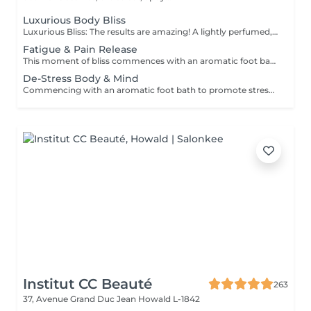
Luxurious Body Bliss
Luxurious Bliss: The results are amazing! A lightly perfumed, deep exfoliating body scrub, gets rid of tired, dry, flaky old skin and leaves your body feeling intensely hydrated and velvety-smooth. This is followed by an aromatic oil massage leaving you rejuvenated and relaxed.
Fatigue & Pain Release
This moment of bliss commences with an aromatic foot bath and exfoliation. A mix of relaxing massage and acupressure release of the neck, shoulders, back and legs. Reflexology to the hands and feet, and a scalp conditioning massage treatment finish this ritual.
De-Stress Body & Mind
Commencing with an aromatic foot bath to promote stress release and relaxation we continue with a one hour relaxing massage with soothing essential oils specifically chosen to leave the world behind and focus on bringing harmony to the body and mind. A hydrating facial mask and an acupressure face and scalp massage to stimulate oxygen flow is the menu for the day.
Institut CC Beauté
263
37, Avenue Grand Duc Jean
Howald L-1842