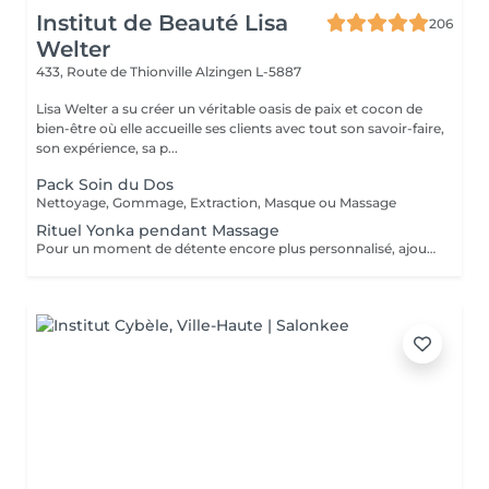
Institut de Beauté Lisa
206
Welter
433, Route de Thionville
Alzingen L-5887
Lisa Welter a su créer un véritable oasis de paix et cocon de
bien-être où elle accueille ses clients avec tout son savoir-faire,
son expérience, sa p...
Pack Soin du Dos
Nettoyage, Gommage, Extraction, Masque ou Massage
Rituel Yonka pendant Massage
Pour un moment de détente encore plus personnalisé, ajoutez un des Rituels Yonka à votre Massage: - Massage aux Bambou (Jambes): Sculptant, Drainant -Massage aux Pierres Chaudes (Dos): Relaxant, Détente -Digito-Pression Mains/Pieds: Énergissant