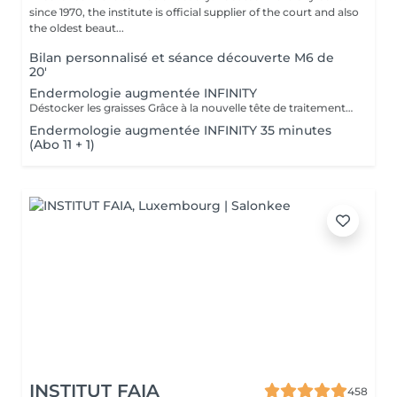
since 1970, the institute is official supplier of the court and also
the oldest beaut...
Bilan personnalisé et séance découverte M6 de
20'
Endermologie augmentée INFINITY
Déstocker les graisses Grâce à la nouvelle tête de traitement brevetée Alliance, endermologie® permet de cibler et daffiner les zones rebelles à lexercice et à lhygiène alimentaire (bras, dos, ventre, taille, cuisses..) tout en sadaptant précisément aux besoins de chaque peau. Lisser la cellulite La cellulite, qui touche 90 % des femmes même les plus minces et les plus sportives, résulte à la fois dun stockage de graisses dans les adipocytes (cellules graisseuses) et dune rétention deau tout autour. Raffermir la peau Variations de poids, grossesses, temps qui passe la peau perd progressivement de sa tonicité et de sa souplesse. Même si ce relâchement cutané concerne tout le corps, certaines zones y sont plus sensibles : intérieur des cuisses, ventre, bras, etc Retrouver des jambes légères Jambes lourdes et douloureuses, chevilles ou pieds gonflés ces symptômes traduisent une mauvaise circulation sanguine et lymphatique. Les toxines saccumulent dans lorganisme, ce qui explique de telles variations de volume en une même journée ou à différents moments du cycle féminin. Bien-être Découvrez des parcours de soins au concept exclusif, pour une efficacité et une détente incomparables.
Endermologie augmentée INFINITY 35 minutes
(Abo 11 + 1)
INSTITUT FAIA
458