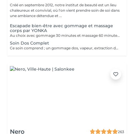
Créé en septembre 2012, notre institut de beauté est un lieu
chaleureux et convivial, où l'on vient prendre soin de soi dans
une ambiance détendue et ...
Escapade bien-être avec gommage et massage
corps par YONKA
Au choix avec gommage 30 minutes et massage 60 minutes ; - Escapade provencale, Detox ; Gommage poudre de bambou et noyaux d'abricots + Massage relaxant - Délice de corse, Vitalité ; Gommage aux deux sucres + Massage ré-équilibrant avec techniques énergisantes de digitopression - Balade en foret, Silhouette ; Gommage au sel marin et aux algues + Massage tonifiant avec techniques sculptantes aux bambous - Voyage en Polynésie, Relax ; Gommage au 2 sucres + Massagz délassant avec techniques décontractantes aux pierres chaudes
Soin Dos Complet
Ce soin comprend ; un gommage dos, vapeur, extraction des points noirs et imperfections, massage dos 15 minutes, masque purifiant et crème spécifique.
Nero
263