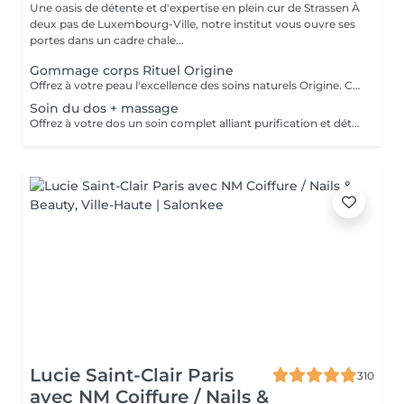
Une oasis de détente et d'expertise en plein cur de Strassen À
deux pas de Luxembourg-Ville, notre institut vous ouvre ses
portes dans un cadre chale...
Gommage corps Rituel Origine
Offrez à votre peau l'excellence des soins naturels Origine. Ce gommage exfolie délicatement grâce à des textures raffinées et des ingrédients sélectionnés pour leur pureté. Il lisse le grain de peau, réveille l'éclat naturel et enveloppe le corps d'un parfum subtil et sensoriel. Un rituel d'exception qui laisse la peau incroyablement douce, soyeuse et lumineuse, prête à recevoir tous les bienfaits des soins suivants.
Soin du dos + massage
Offrez à votre dos un soin complet alliant purification et détente profonde. Ce rituel associe un nettoyage expert, une exfoliation raffinée et des manuvres relaxantes pour libérer les tensions. La peau est purifiée, douce et lumineuse, tandis que le corps retrouve une sensation de confort absolu. Un moment précieux qui allie efficacité et bien-être.
Lucie Saint-Clair Paris
310
avec NM Coiffure / Nails &