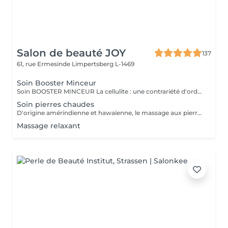
Salon de beauté JOY
137
61, rue Ermesinde
Limpertsberg L-1469
Soin Booster Minceur
Soin BOOSTER MINCEUR La cellulite : une contrariété d'ordre circulatoire. La professionnelle de l'esthétique mettra un point d'honneur à améliorer les échanges sanguins et lymphatiques tout au long de la cure minceur grâce à des manuvres toniques, des effleurages et également des pressions ascendantes. DES RÉSULTATS VISIBLES Améliore la circulation sanguine et lymphatique Améliore l'estime de soi et l'acceptation de son corps à chaque séance Dissocie les amas adipeux Améliore l'aspect de la peau, diminution des capitons : Visible dès les 10 premiers jours EN CURE 8 à 12 séances à raison de 2 séances par semaine Pour un résultat optimal, l'application de produits minceur tels que l'ESSENCE D'ESTIME BOOSTER MINCEUR et la CRÈME MINCEUR 24H est primordiale et doit s'accompagner d'une alimentation équilibrée et d'une pratique sportive régulière
Soin pierres chaudes
D'origine amérindienne et hawaïenne, le massage aux pierres chaudes ou « stone therapy » est une technique de massage utilisant des pierres de basalte d'origine volcanique et le modelage manuel . Ces pierres, une fois chauffées, procurent une sensation de bien-être et ont différentes vertus thérapeutiques.
Massage relaxant