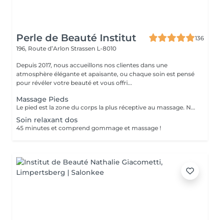
Perle de Beauté Institut
136
196, Route d’Arlon
Strassen L-8010
Depuis 2017, nous accueillons nos clientes dans une
atmosphère élégante et apaisante, ou chaque soin est pensé
pour révéler votre beauté et vous offri...
Massage Pieds
Le pied est la zone du corps la plus réceptive au massage. Nous n'y pensons pas assez mais les pieds sont une partie très importante du corps et nécessitent un soin tout particulier! Supportant toute la charge pondérale ainsi que les agressions extérieures telles que le temps, les chaussures trop serrées, à talons ou simplement le fait de marcher toute la journée, nos pieds sont donc fortement sollicités! Les massages des pieds sont donc conseillés et très favorables à notre bien-être général!
Soin relaxant dos
45 minutes et comprend gommage et massage !