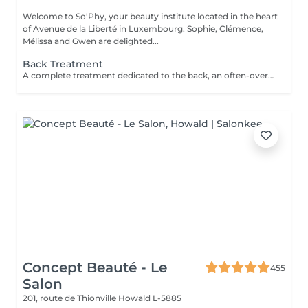
Welcome to So'Phy, your beauty institute located in the heart
of Avenue de la Liberté in Luxembourg. Sophie, Clémence,
Mélissa and Gwen are delighted...
Back Treatment
A complete treatment dedicated to the back, an often-overlooked area that can be prone to tension and imperfections. The treatment begins with cleansing and exfoliation to purify the skin, refine its texture and improve its overall appearance. Depending on your needs and the selected duration (30 or 60 minutes), more targeted work may be performed to deeply cleanse and rebalance the skin. The treatment ends with a relaxing massage to release accumulated tension and provide an immediate sense of well-being. The skin feels clearer, smoother, and the back deeply relaxed. An ideal treatment to care for this often-neglected area while enjoying a moment of relaxation.
Concept Beauté - Le
455
Salon
201, route de Thionville
Howald L-5885