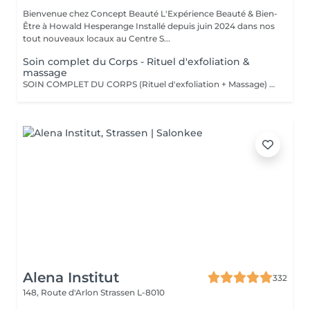
Bienvenue chez Concept Beauté L'Expérience Beauté & Bien-
Être à Howald Hesperange Installé depuis juin 2024 dans nos
tout nouveaux locaux au Centre S...
Soin complet du Corps - Rituel d'exfoliation &
massage
SOIN COMPLET DU CORPS (Rituel d'exfoliation + Massage) Un soin divin combinant un gommage doux et un massage relaxant pour une peau sublimée et un corps détendu. L'exfoliation, réalisée avec le Body Strategist Scrub de Comfort Zone, élimine les cellules mortes, affine le grain de peau et prépare à l'absorption des actifs hydratants. Le massage qui suit nourrit et apaise la peau grâce aux textures veloutées et aux actifs régénérants des huiles de soin Comfort Zone, pour une sensation de bien-être absolu.
Alena Institut
332
148, Route d'Arlon
Strassen L-8010