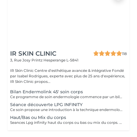
IR SKIN CLINIC
118
3, Rue Josy Printz
Hesperange L-5841
IR Skin Clinic Centre d'esthétique avancée & intégrative Fondé
par Isabel Rodrigues, experte avec plus de 25 ans d'expérience,
IR Skin Clinic propos...
Bilan Endermolink 45' soin corps
Ce programme de soin endermologie commence par un bilan ultra précis avec l'application professionnelle. Il se déroule en 3 étapes: -Décryptage de votre mode de vie -Analyse pointue de l'état de votre peau -Création de votre programme sur mesure IL EST OBLIGATOIRE AVANT TOUT TRAITEMENT LPG ET OFFERT LORS DE L'ACHAT D'UNE CURE 12
Séance découverte LPG INFINITY
Ce soin propose une introduction à la technique endermologie afin de découvrir le potentiel des différentes stimulations cellulaires et les sensations unique qu'elles procurent.
Haut/Bas ou Mix du corps
Seances Lpg infinity haut du corps ou bas ou mix du corps. Nous pouvons ajouté jusqu'a 15min pour intensifier.