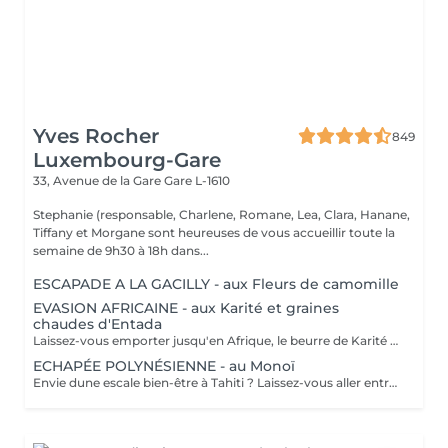
Yves Rocher
849
Luxembourg-Gare
33, Avenue de la Gare
Gare L-1610
Stephanie (responsable, Charlene, Romane, Lea, Clara, Hanane,
Tiffany et Morgane sont heureuses de vous accueillir toute la
semaine de 9h30 à 18h dans...
ESCAPADE A LA GACILLY - aux Fleurs de camomille
EVASION AFRICAINE - aux Karité et graines
chaudes d'Entada
Laissez-vous emporter jusqu'en Afrique, le beurre de Karité chauffé devient une huile tiède nourrissante qui enveloppe votre corps dans une infinie douceur. Les graines d'Entada porte-bonheur sont ensuite glissées tout le long du corps délivrant une douce chaleur bienfaisante.
ECHAPÉE POLYNÉSIENNE - au Monoï
Envie dune escale bien-être à Tahiti ? Laissez-vous aller entre nos mains, lors dun voyage des sens à lhuile de Monoï. Secret de beauté des vahinés, le Monoï est extrait des fleurs de Tiaré, emblèmes de Tahiti. Ce modelage inspiré de la tradition ancestrale polynésienne permet à lensemble de votre corps de retrouver son harmonie. De longs mouvements des mains et des avant-bras, au rythme du va-et-vient des vagues, chassent les toxines et libèrent les tensions. Votre corps et votre esprit sont apaisés. Vous repartez avec la peau soyeuse et parfumée du divin sillage des fleurs de Tahiti.