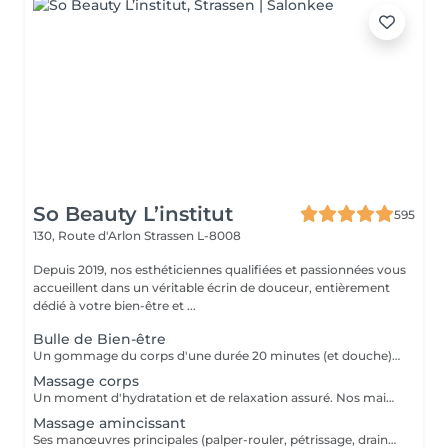
So Beauty L’institut
595
130, Route d'Arlon
Strassen L-8008
Depuis 2019, nos esthéticiennes qualifiées et passionnées vous
accueillent dans un véritable écrin de douceur, entièrement
dédié à votre bien-être et ...
Bulle de Bien-être
Un gommage du corps d'une durée 20 minutes (et douche) +Un massage relaxant Californien 90 minutes
Massage corps
Un moment d'hydratation et de relaxation assuré. Nos mains expertes vont vous assurer la pression nécessaires pour un massage du corps réussi.
Massage amincissant
Ses manœuvres principales (palper-rouler, pétrissage, drainage) visent à déstocker les graisses, lisser la cellulite et stimuler la circulation,