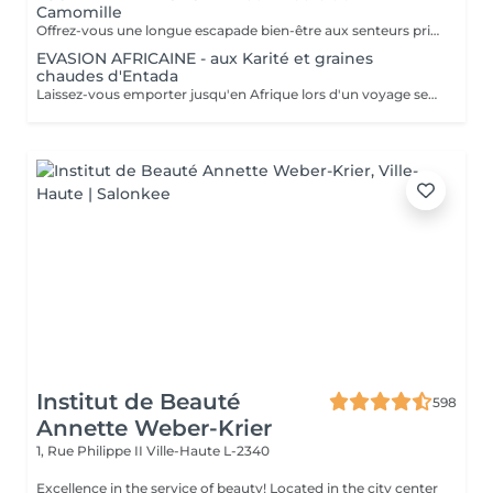
Camomille
Offrez-vous une longue escapade bien-être aux senteurs printanières de Camomille, fleur emblématique de nos champs à la Gacilly. le temps s'est arrêté. Incroyablement relaxé et en harmonie, votre corps et votre esprits retrouvent leur équilibre.
EVASION AFRICAINE - aux Karité et graines
chaudes d'Entada
Laissez-vous emporter jusqu'en Afrique lors d'un voyage sensoriel. Le beurre de karité chauffé devient une huile tiède nourrissante qui enveloppe votre corps dans une infinie douceur. Les graines d'Entada chaudes sont ensuite glissées le long du corps, délivrant une douce chaleur bienfaisante. La chaleur de ce soin favorise la relaxation.
Institut de Beauté
598
Annette Weber-Krier
1, Rue Philippe II
Ville-Haute L-2340
Excellence in the service of beauty! Located in the city center