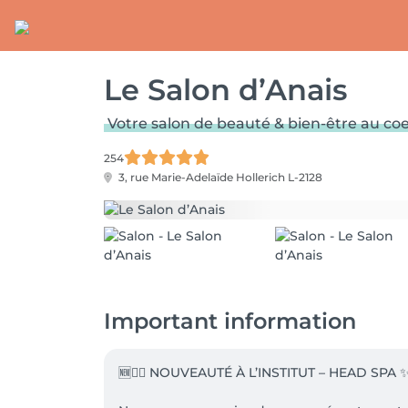
Le Salon d’Anais
Votre salon de beauté & bien-être au c
254
3, rue Marie-Adelaïde
Hollerich L-2128
Important information
🆕💆‍♀️ NOUVEAUTÉ À L’INSTITUT – HEAD SPA ✨