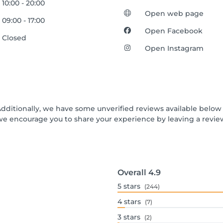
10:00 - 20:00
Open web page
09:00 - 17:00
Open Facebook
Closed
Open Instagram
Additionally, we have some unverified reviews available below t
we encourage you to share your experience by leaving a revi
Overall
4.9
5
stars
(244)
4
stars
(7)
3
stars
(2)