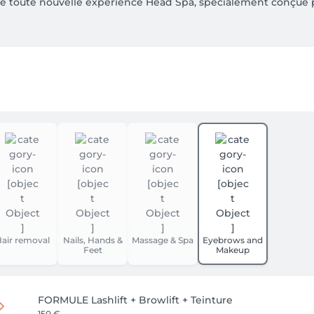
e toute nouvelle expérience Head Spa, spécialement conçue 
haque geste est pensé pour apaiser le corps, l’esprit et subli
apie, soins personnalisés… tout est réuni pour une expérience 
ânien et soin relaxant du cuir chevelu.

n capillaire et soin du visage pour une détente globale.

nsif, vapeur, gommage et massage ciblé pour une relaxation pro
ux.

air removal
Nails, Hands &
Massage & Spa
Eyebrows and
Feet
Makeup
er dès maintenant.

FORMULE Lashlift + Browlift + Teinture
150 €