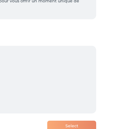
pour vous offrir un moment unique de 
mer votre cuir chevelu 🤍

sensorielle inoubliable.

fonde.

Select