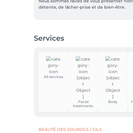
Nous sommes ravies de vous présenter notr
détente, de lâcher-prise et de bien-être.

Une véritable parenthèse hors du temps, où c
Massage crânien par acupression, luminothér
Services
🌿 Formule Découverte

Un premier voyage bien-être avec massage cr
✨ Formule Prestige

Une expérience complète associant relaxatio
💎 Formule Premium

All services
Notre rituel le plus complet avec soin inte
Chaque formule inclut le séchage des cheve
Facial
Body
H
treatments
📍 Les places sont limitées, pensez à réserv
BEAUTÉ DES SOURCILS / CILS