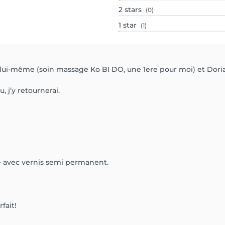
2
stars
(0)
1
star
(1)
n lui-même (soin massage Ko BI DO, une 1ere pour moi) et Doria
, j’y retournerai.
 avec vernis semi permanent.
fait!