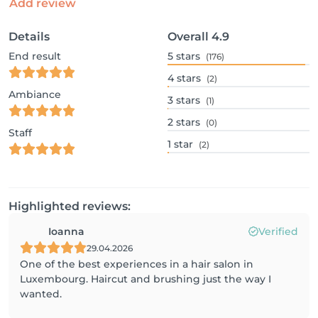
Add review
Details
Overall
4.9
End result
5
stars
(176)
4
stars
(2)
Ambiance
3
stars
(1)
2
stars
(0)
Staff
1
star
(2)
Highlighted reviews:
Ioanna
Verified
29.04.2026
One of the best experiences in a hair salon in
Luxembourg. Haircut and brushing just the way I
wanted.