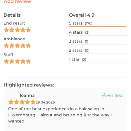
Add review
Details
Overall
4.9
End result
5
stars
(176)
4
stars
(2)
Ambiance
3
stars
(1)
2
stars
(0)
Staff
1
star
(2)
Highlighted reviews:
Ioanna
Verified
29.04.2026
One of the best experiences in a hair salon in
Luxembourg. Haircut and brushing just the way I
wanted.