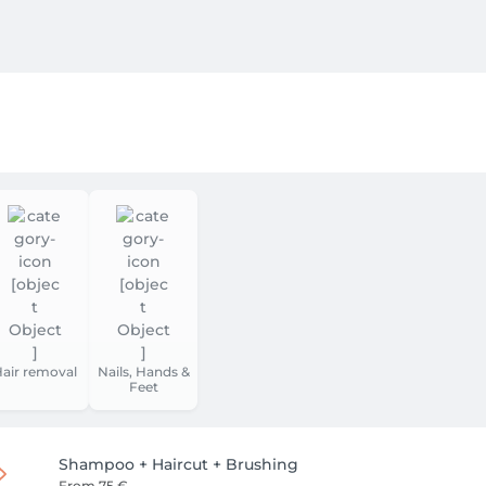
air removal
Nails, Hands &
Feet
Shampoo + Haircut + Brushing
From
75 €