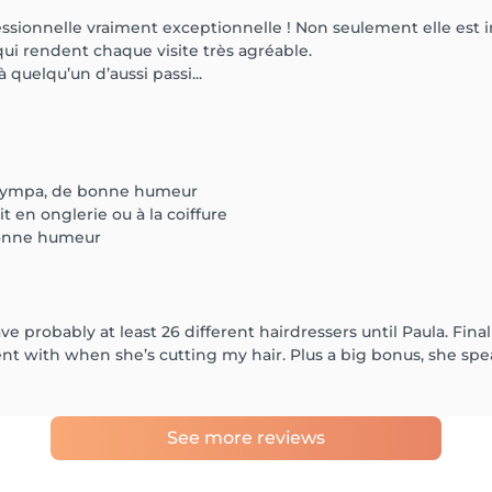
ofessionnelle vraiment exceptionnelle ! Non seulement elle es
ui rendent chaque visite très agréable.
 quelqu’un d’aussi passi...
, sympa, de bonne humeur
t en onglerie ou à la coiffure
 bonne humeur
ve probably at least 26 different hairdressers until Paula. Fin
t with when she’s cutting my hair. Plus a big bonus, she speaks 
See more reviews