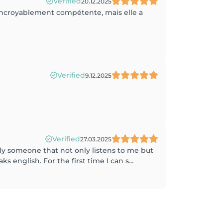
Verified
20.12.2025
t incroyablement compétente, mais elle a
Verified
9.12.2025
Verified
27.03.2025
ally someone that not only listens to me but
english. For the first time I can s...