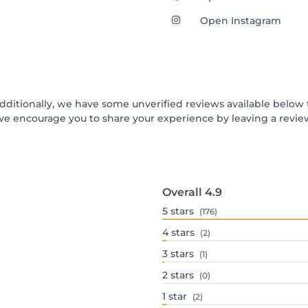
Open Instagram
Additionally, we have some unverified reviews available below t
we encourage you to share your experience by leaving a revi
Overall
4.9
5
stars
(176)
4
stars
(2)
3
stars
(1)
2
stars
(0)
1
star
(2)