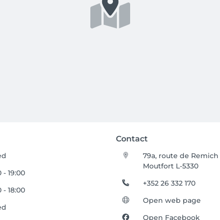
Contact
ed
79a, route de Remich
Moutfort L-5330
 - 19:00
+352 26 332 170
 - 18:00
Open web page
ed
Open Facebook