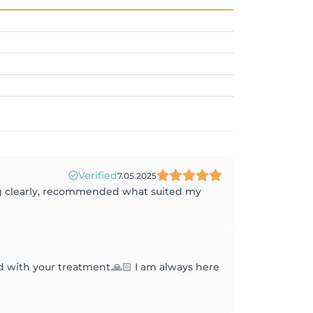
Verified
7.05.2025
ing clearly, recommended what suited my
d with your treatment.🙏🏻 I am always here