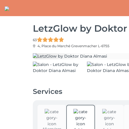
LetzGlow by Doktor
63
4, Place du Marché
Grevenmacher L-6755
Services
All services