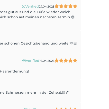
Verified
27.04.2025
eder gut aus und die Füße wieder weich.
 mich schon auf meinen nächsten Termin 😊
iner schönen Gesichtsbehandlung weiter🫶🏻
Verified
16.04.2025
 Haarentfernung!
keine Schmerzen mehr in der Zehe.🙏🏻💕