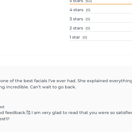
5
stars
(63)
4
stars
(0)
3
stars
(0)
2
stars
(0)
1
star
(0)
one of the best facials I’ve ever had. She explained everyth
ng incredible. Can’t wait to go back.
ied
:
d feedback.🥰 I am very glad to read that you were so satisfie
est🩷