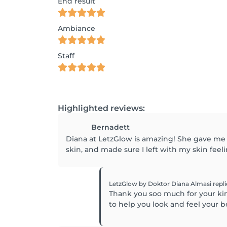
End result
Ambiance
Staff
Highlighted reviews:
Bernadett
Diana at LetzGlow is amazing! She gave me 
skin, and made sure I left with my skin feeli
LetzGlow by Doktor Diana Almasi
repl
Thank you soo much for your kin
to help you look and feel your b