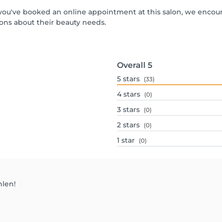
If you've booked an online appointment at this salon, we encou
ons about their beauty needs.
Overall
5
5
stars
(33)
4
stars
(0)
3
stars
(0)
2
stars
(0)
1
star
(0)
hlen!