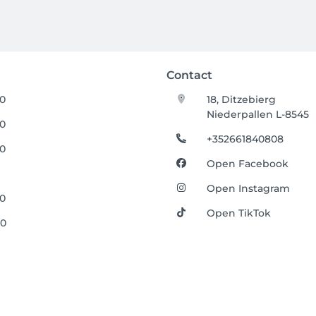
Contact
30
18, Ditzebierg
Niederpallen L-8545
00
+352661840808
30
Open Facebook
Open Instagram
30
Open TikTok
00