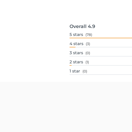
Overall
4.9
5
stars
(78)
4
stars
(3)
3
stars
(0)
2
stars
(1)
1
star
(0)