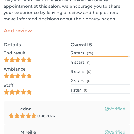
may also find helpful. If you've booked an online
appointment at this salon, we encourage you to share
your experience by leaving a review and help others
make informed decisions about their beauty needs.
Add review
Details
Overall
5
End result
5
stars
(29)
4
stars
(1)
Ambiance
3
stars
(0)
2
stars
(0)
Staff
1
star
(0)
edna
Verified
19.06.2026
Mireille
Verified