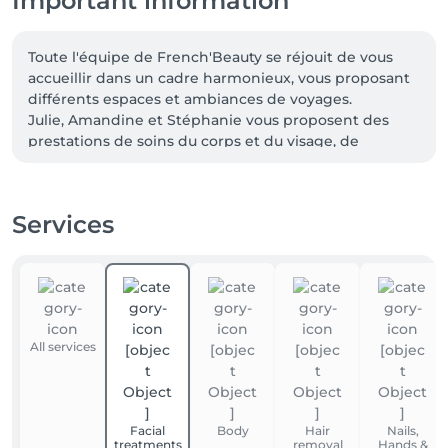
Important information
Toute l'équipe de French'Beauty se réjouit de vous 
accueillir dans un cadre harmonieux, vous proposant 
différents espaces et ambiances de voyages.

Julie, Amandine et Stéphanie vous proposent des 
prestations de soins du corps et du visage, de 
massages, d'épilations, de beauté du regard, 
d'onglerie et de pédicure.

Des services personnalisés car pour nous vous êtes 
Services
unique et votre bien-être notre priorité.

A très vite chez French'Beauty
All services
Facial
Body
Hair
Nails,
treatments
removal
Hands &