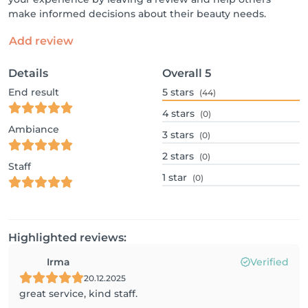
make informed decisions about their beauty needs.
Add review
Details
Overall
5
End result
5
stars
(44)
4
stars
(0)
Ambiance
3
stars
(0)
2
stars
(0)
Staff
1
star
(0)
Highlighted reviews:
Irma
Verified
20.12.2025
great service, kind staff.