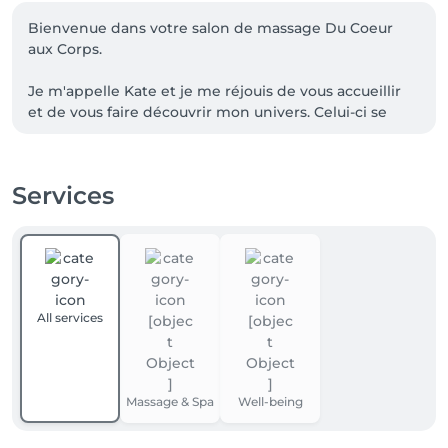
Bienvenue dans votre salon de massage Du Coeur 
aux Corps.

Je m'appelle Kate et je me réjouis de vous accueillir 
et de vous faire découvrir mon univers. Celui-ci se 
situe dans la belle ville de Bertrange, au rez-de-
chaussée d'une jolie maison de maître avec facilité 
de parking avoisinant.

Services
Je parle français, luxembourgeois et anglais.

Payement disponible par carte bancaire, digicash et 
cash.

All services
**Ces détails qui font la différence**

- Nouvelle énergie d’échange à partir du 2 novembre 
2026.

Massage & Spa
Well-being
- Les réservations se feront uniquement en ligne.
