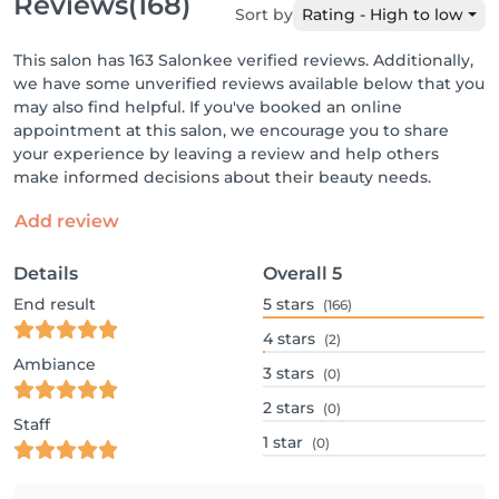
Reviews
(168)
Sort by
Rating - High to low
This salon has 163 Salonkee verified reviews. Additionally,
we have some unverified reviews available below that you
may also find helpful. If you've booked an online
appointment at this salon, we encourage you to share
your experience by leaving a review and help others
make informed decisions about their beauty needs.
Add review
Details
Overall
5
End result
5
stars
(166)
4
stars
(2)
Ambiance
3
stars
(0)
2
stars
(0)
Staff
1
star
(0)