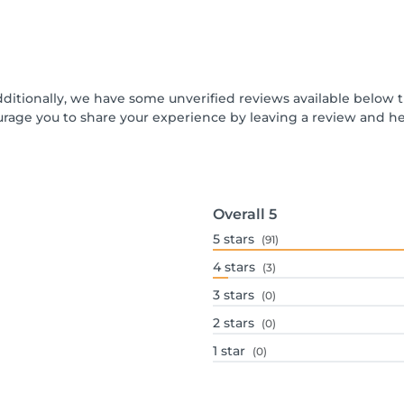
dditionally, we have some unverified reviews available below t
urage you to share your experience by leaving a review and 
Overall
5
5
stars
(91)
4
stars
(3)
3
stars
(0)
2
stars
(0)
1
star
(0)